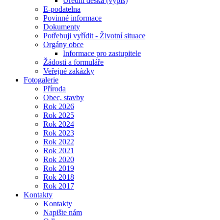
Úřední deska (výpis)
E-podatelna
Povinné informace
Dokumenty
Potřebuji vyřídit - Životní situace
Orgány obce
Informace pro zastupitele
Žádosti a formuláře
Veřejné zakázky
Fotogalerie
Příroda
Obec, stavby
Rok 2026
Rok 2025
Rok 2024
Rok 2023
Rok 2022
Rok 2021
Rok 2020
Rok 2019
Rok 2018
Rok 2017
Kontakty
Kontakty
Napište nám