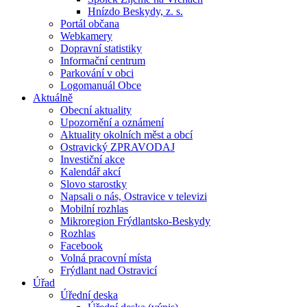
Hnízdo Beskydy, z. s.
Portál občana
Webkamery
Dopravní statistiky
Informační centrum
Parkování v obci
Logomanuál Obce
Aktuálně
Obecní aktuality
Upozornění a oznámení
Aktuality okolních měst a obcí
Ostravický ZPRAVODAJ
Investiční akce
Kalendář akcí
Slovo starostky
Napsali o nás, Ostravice v televizi
Mobilní rozhlas
Mikroregion Frýdlantsko-Beskydy
Rozhlas
Facebook
Volná pracovní místa
Frýdlant nad Ostravicí
Úřad
Úřední deska