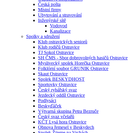
Česká pošta
Místní firmy
Ubytování a stravování
Inženýrské sítě
Vodovod
Kanalizace
Spolky a sdružení
Klub ostravických seniorů
Klub rodičů Ostravice
TJ Sokol Ostravice
SH ČMS - Sbor dobrovolných hasičů Ostravice
Myslivecký spolek Horečka Ostravice
Folklórní soubor GRUNIK Ostravice
Skaut Ostravice
Spolek BESKYDHOST
Sportovky Ostravice
Český rybářský svaz
Jezdecký oddíl Ostravice
Podlysáci
Beskyďáček
Výtvarná skupina Petra Bezruče
Český svaz včelařů
KČT Lysá hora Ostravice
Obnova řemesel v Beskydech
Spolek Žijeme na Vrchách