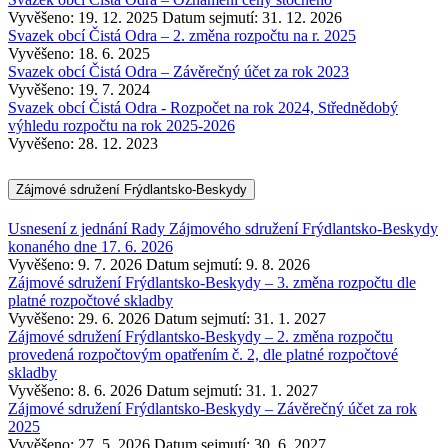
Vyvěšeno: 19. 12. 2025
Datum sejmutí: 31. 12. 2026
Svazek obcí Čistá Odra – 2. změna rozpočtu na r. 2025
Vyvěšeno: 18. 6. 2025
Svazek obcí Čistá Odra – Závěrečný účet za rok 2023
Vyvěšeno: 19. 7. 2024
Svazek obcí Čistá Odra - Rozpočet na rok 2024, Střednědobý
výhledu rozpočtu na rok 2025-2026
Vyvěšeno: 28. 12. 2023
Zájmové sdružení Frýdlantsko-Beskydy
Usnesení z jednání Rady Zájmového sdružení Frýdlantsko-Beskydy
konaného dne 17. 6. 2026
Vyvěšeno: 9. 7. 2026
Datum sejmutí: 9. 8. 2026
Zájmové sdružení Frýdlantsko-Beskydy – 3. změna rozpočtu dle
platné rozpočtové skladby
Vyvěšeno: 29. 6. 2026
Datum sejmutí: 31. 1. 2027
Zájmové sdružení Frýdlantsko-Beskydy – 2. změna rozpočtu
provedená rozpočtovým opatřením č. 2, dle platné rozpočtové
skladby
Vyvěšeno: 8. 6. 2026
Datum sejmutí: 31. 1. 2027
Zájmové sdružení Frýdlantsko-Beskydy – Závěrečný účet za rok
2025
Vyvěšeno: 27. 5. 2026
Datum sejmutí: 30. 6. 2027