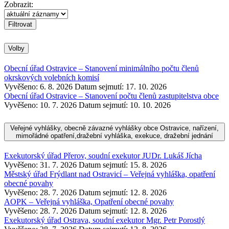
Zobrazit:
Volby
Obecní úřad Ostravice – Stanovení minimálního počtu členů
okrskových volebních komisí
Vyvěšeno: 6. 8. 2026
Datum sejmutí: 17. 10. 2026
Obecní úřad Ostravice – Stanovení počtu členů zastupitelstva obce
Vyvěšeno: 10. 7. 2026
Datum sejmutí: 10. 10. 2026
Veřejné vyhlášky, obecně závazné vyhlášky obce Ostravice, nařízení,
mimořádné opatření,dražební vyhláška, exekuce, dražební jednání
Exekutorský úřad Přerov, soudní exekutor JUDr. Lukáš Jícha
Vyvěšeno: 31. 7. 2026
Datum sejmutí: 15. 8. 2026
Městský úřad Frýdlant nad Ostravicí – Veřejná vyhláška, opatření
obecné povahy
Vyvěšeno: 28. 7. 2026
Datum sejmutí: 12. 8. 2026
AOPK – Veřejná vyhláška, Opatření obecné povahy
Vyvěšeno: 28. 7. 2026
Datum sejmutí: 12. 8. 2026
Exekutorský úřad Ostrava, soudní exekutor Mgr. Petr Porostlý