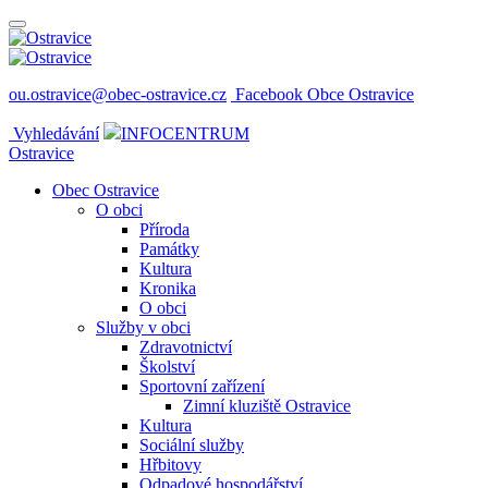
ou.ostravice@obec-ostravice.cz
Facebook Obce Ostravice
Vyhledávání
INFOCENTRUM
Ostravice
Obec Ostravice
O obci
Příroda
Památky
Kultura
Kronika
O obci
Služby v obci
Zdravotnictví
Školství
Sportovní zařízení
Zimní kluziště Ostravice
Kultura
Sociální služby
Hřbitovy
Odpadové hospodářství