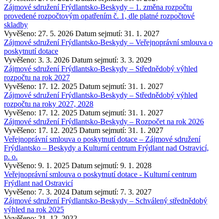
Zájmové sdružení Frýdlantsko-Beskydy – 1. změna rozpočtu
provedené rozpočtovým opatřením č. 1, dle platné rozpočtové
skladby
Vyvěšeno: 27. 5. 2026
Datum sejmutí: 31. 1. 2027
Zájmové sdružení Frýdlantsko-Beskydy – Veřejnoprávní smlouva o
poskytnutí dotace
Vyvěšeno: 3. 3. 2026
Datum sejmutí: 3. 3. 2029
Zájmové sdružení Frýdlantsko-Beskydy – Střednědobý výhled
rozpočtu na rok 2027
Vyvěšeno: 17. 12. 2025
Datum sejmutí: 31. 1. 2027
Zájmové sdružení Frýdlantsko-Beskydy – Střednědobý výhled
rozpočtu na roky 2027, 2028
Vyvěšeno: 17. 12. 2025
Datum sejmutí: 31. 1. 2027
Zájmové sdružení Frýdlantsko-Beskydy – Rozpočet na rok 2026
Vyvěšeno: 17. 12. 2025
Datum sejmutí: 31. 1. 2027
Veřejnoprávní smlouva o poskytnutí dotace – Zájmové sdružení
Frýdlantsko – Beskydy a Kulturní centrum Frýdlant nad Ostravicí,
p. o.
Vyvěšeno: 9. 1. 2025
Datum sejmutí: 9. 1. 2028
Veřejnoprávní smlouva o poskytnutí dotace - Kulturní centrum
Frýdlant nad Ostravicí
Vyvěšeno: 7. 3. 2024
Datum sejmutí: 7. 3. 2027
Zájmové sdružení Frýdlantsko-Beskydy – Schválený střednědobý
výhled na rok 2025
Vyvěšeno: 21. 12. 2022