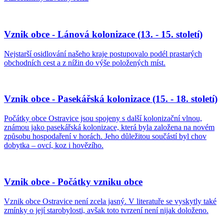
Vznik obce - Lánová kolonizace (13. - 15. století)
Nejstarší osidlování našeho kraje postupovalo podél prastarých
obchodních cest a z nížin do výše položených míst.
Vznik obce - Pasekářská kolonizace (15. - 18. století)
Počátky obce Ostravice jsou spojeny s další kolonizační vlnou,
známou jako pasekářská kolonizace, která byla založena na novém
způsobu hospodaření v horách. Jeho důležitou součástí byl chov
dobytka – ovcí, koz i hovězího.
Vznik obce - Počátky vzniku obce
Vznik obce Ostravice není zcela jasný. V literatuře se vyskytly také
zmínky o její starobylosti, avšak toto tvrzení není nijak doloženo.