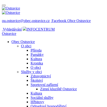
ou.ostravice@obec-ostravice.cz
Facebook Obce Ostravice
Vyhledávání
INFOCENTRUM
Ostravice
Obec Ostravice
O obci
Příroda
Památky
Kultura
Kronika
O obci
Služby v obci
Zdravotnictví
Školství
Sportovní zařízení
Zimní kluziště Ostravice
Kultura
Sociální služby
Hřbitovy
Odpadové hospodářství