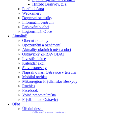
Hnízdo Beskydy, z. s.
Portál občana
Webkamery
Dopravní statistiky
Informační centrum
Parkování v obci
Logomanuál Obce
Aktuálně
Obecní aktuality
Upozornění a oznámení
Aktuality okolních měst a obcí
Ostravický ZPRAVODAJ
Investiční akce
Kalendář akcí
Slovo starostky
Napsali o nás, Ostravice v televizi
Mobilní rozhlas
Mikroregion Frýdlantsko-Beskydy
Rozhlas
Facebook
Volná pracovní místa
Frýdlant nad Ostravicí
Úřad
Úřední deska