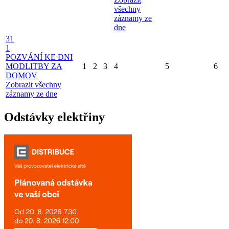
všechny
záznamy ze
dne
31
1
POZVÁNÍ KE DNI
MODLITBY ZA
1
2
3
4
5
6
DOMOV
Zobrazit všechny
záznamy ze dne
Odstávky elektřiny