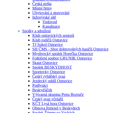
Česká pošta
Místní firmy
Ubytování a stravování
Inženýrské sítě
Vodovod
Kanalizace
Spolky a sdružení
Klub ostravických seniorů
Klub rodičů Ostravice
TJ Sokol Ostravice
SH ČMS - Sbor dobrovolných hasičů Ostravice
Myslivecký spolek Horečka Ostravice
Folklórní soubor GRUNIK Ostravice
Skaut Ostravice
Spolek BESKYDHOST
Sportovky Ostravice
Český rybářský svaz
Jezdecký oddíl Ostravice
Podlysáci
Beskyďáček
Výtvarná skupina Petra Bezruče
Český svaz včelařů
KČT Lysá hora Ostravice
Obnova řemesel v Beskydech
Spolek Žijeme na Vrchách