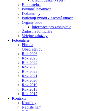
Úřední deska (výpis)
E-podatelna
Povinné informace
Dokumenty
Potřebuji vyřídit - Životní situace
Orgány obce
Informace pro zastupitele
Žádosti a formuláře
Veřejné zakázky
Fotogalerie
Příroda
Obec, stavby
Rok 2026
Rok 2025
Rok 2024
Rok 2023
Rok 2022
Rok 2021
Rok 2020
Rok 2019
Rok 2018
Rok 2017
Kontakty
Kontakty
Napište nám