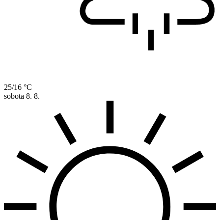
25/16 °C
sobota
8. 8.