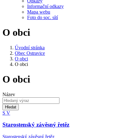
Odkazy
Informační odkazy
Mapa webu
Foto do soc. sítí
O obci
Úvodní stránka
Obec Ostravice
O obci
O obci
O obci
Název
Hledat
S
V
Starostenský závěsný řetěz
Starostenský závěsný řetěz