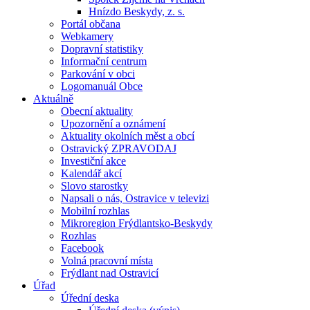
Hnízdo Beskydy, z. s.
Portál občana
Webkamery
Dopravní statistiky
Informační centrum
Parkování v obci
Logomanuál Obce
Aktuálně
Obecní aktuality
Upozornění a oznámení
Aktuality okolních měst a obcí
Ostravický ZPRAVODAJ
Investiční akce
Kalendář akcí
Slovo starostky
Napsali o nás, Ostravice v televizi
Mobilní rozhlas
Mikroregion Frýdlantsko-Beskydy
Rozhlas
Facebook
Volná pracovní místa
Frýdlant nad Ostravicí
Úřad
Úřední deska