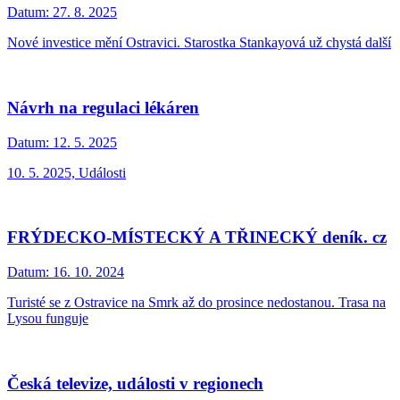
Datum:
27. 8. 2025
Nové investice mění Ostravici. Starostka Stankayová už chystá další
Návrh na regulaci lékáren
Datum:
12. 5. 2025
10. 5. 2025, Události
FRÝDECKO-MÍSTECKÝ A TŘINECKÝ deník. cz
Datum:
16. 10. 2024
Turisté se z Ostravice na Smrk až do prosince nedostanou. Trasa na
Lysou funguje
Česká televize, události v regionech