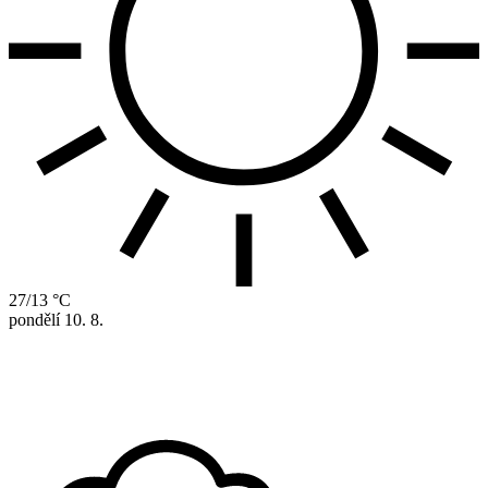
27/13 °C
pondělí
10. 8.