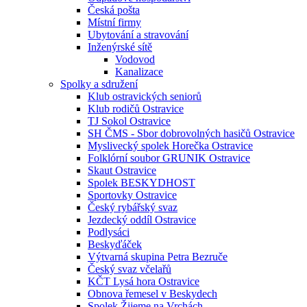
Česká pošta
Místní firmy
Ubytování a stravování
Inženýrské sítě
Vodovod
Kanalizace
Spolky a sdružení
Klub ostravických seniorů
Klub rodičů Ostravice
TJ Sokol Ostravice
SH ČMS - Sbor dobrovolných hasičů Ostravice
Myslivecký spolek Horečka Ostravice
Folklórní soubor GRUNIK Ostravice
Skaut Ostravice
Spolek BESKYDHOST
Sportovky Ostravice
Český rybářský svaz
Jezdecký oddíl Ostravice
Podlysáci
Beskyďáček
Výtvarná skupina Petra Bezruče
Český svaz včelařů
KČT Lysá hora Ostravice
Obnova řemesel v Beskydech
Spolek Žijeme na Vrchách