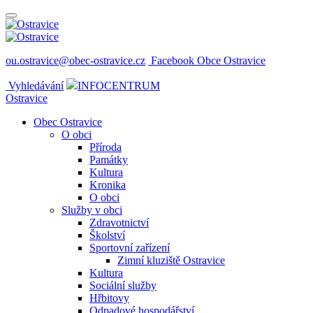
ou.ostravice@obec-ostravice.cz
Facebook Obce Ostravice
Vyhledávání
INFOCENTRUM
Ostravice
Obec Ostravice
O obci
Příroda
Památky
Kultura
Kronika
O obci
Služby v obci
Zdravotnictví
Školství
Sportovní zařízení
Zimní kluziště Ostravice
Kultura
Sociální služby
Hřbitovy
Odpadové hospodářství