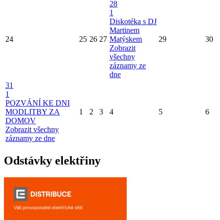
28
1
Diskotéka s DJ
Martinem
24
25
26
27
Matýskem
29
30
Zobrazit
všechny
záznamy ze
dne
31
1
POZVÁNÍ KE DNI
MODLITBY ZA
1
2
3
4
5
6
DOMOV
Zobrazit všechny
záznamy ze dne
Odstávky elektřiny