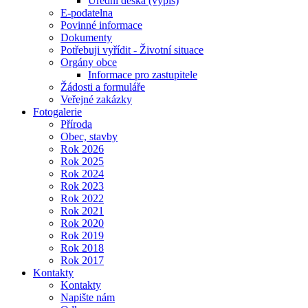
Úřední deska (výpis)
E-podatelna
Povinné informace
Dokumenty
Potřebuji vyřídit - Životní situace
Orgány obce
Informace pro zastupitele
Žádosti a formuláře
Veřejné zakázky
Fotogalerie
Příroda
Obec, stavby
Rok 2026
Rok 2025
Rok 2024
Rok 2023
Rok 2022
Rok 2021
Rok 2020
Rok 2019
Rok 2018
Rok 2017
Kontakty
Kontakty
Napište nám