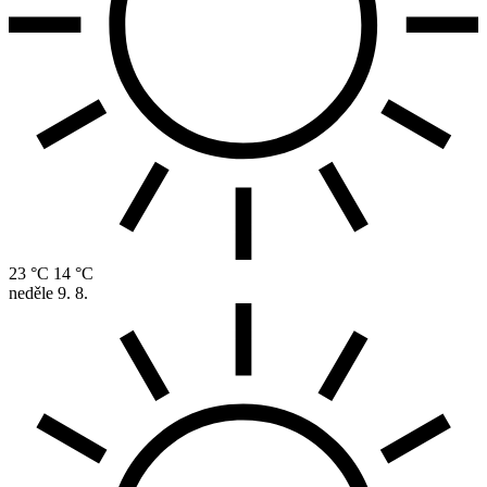
23 °C
14 °C
neděle
9. 8.