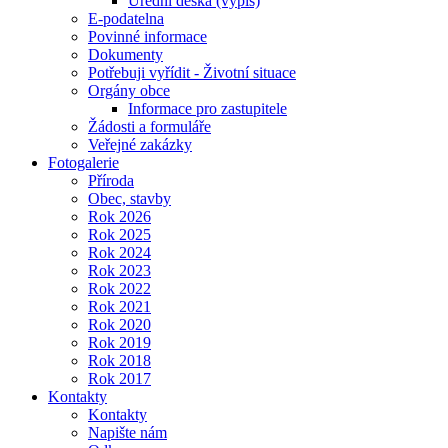
Úřední deska (výpis)
E-podatelna
Povinné informace
Dokumenty
Potřebuji vyřídit - Životní situace
Orgány obce
Informace pro zastupitele
Žádosti a formuláře
Veřejné zakázky
Fotogalerie
Příroda
Obec, stavby
Rok 2026
Rok 2025
Rok 2024
Rok 2023
Rok 2022
Rok 2021
Rok 2020
Rok 2019
Rok 2018
Rok 2017
Kontakty
Kontakty
Napište nám