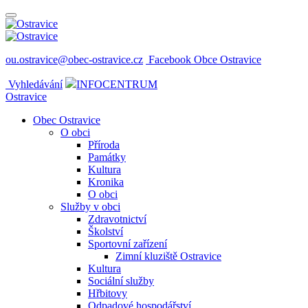
ou.ostravice@obec-ostravice.cz
Facebook Obce Ostravice
Vyhledávání
INFOCENTRUM
Ostravice
Obec Ostravice
O obci
Příroda
Památky
Kultura
Kronika
O obci
Služby v obci
Zdravotnictví
Školství
Sportovní zařízení
Zimní kluziště Ostravice
Kultura
Sociální služby
Hřbitovy
Odpadové hospodářství