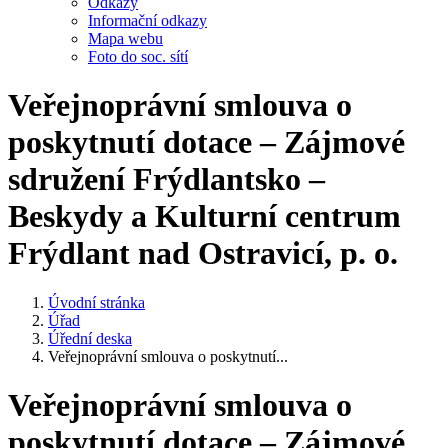
Odkazy
Informační odkazy
Mapa webu
Foto do soc. sítí
Veřejnoprávní smlouva o
poskytnutí dotace – Zájmové
sdružení Frýdlantsko –
Beskydy a Kulturní centrum
Frýdlant nad Ostravicí, p. o.
Úvodní stránka
Úřad
Úřední deska
Veřejnoprávní smlouva o poskytnutí...
Veřejnoprávní smlouva o
poskytnutí dotace – Zájmové