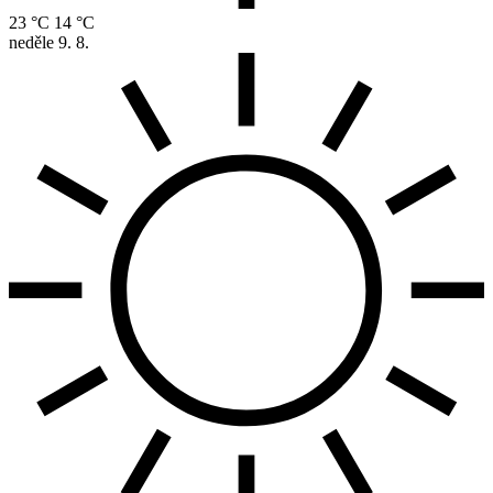
23 °C
14 °C
neděle
9. 8.