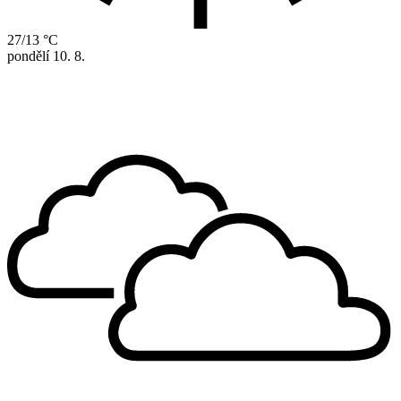
27/13 °C
pondělí
10. 8.