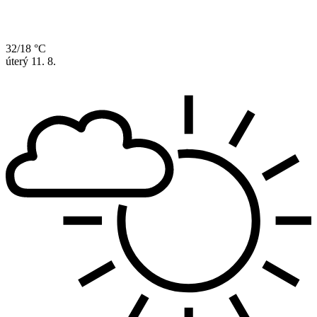
32/18 °C
úterý
11. 8.