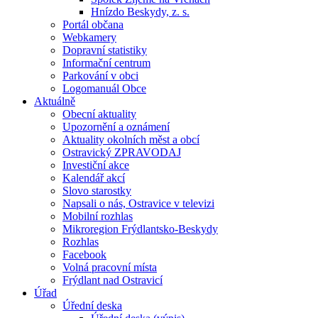
Hnízdo Beskydy, z. s.
Portál občana
Webkamery
Dopravní statistiky
Informační centrum
Parkování v obci
Logomanuál Obce
Aktuálně
Obecní aktuality
Upozornění a oznámení
Aktuality okolních měst a obcí
Ostravický ZPRAVODAJ
Investiční akce
Kalendář akcí
Slovo starostky
Napsali o nás, Ostravice v televizi
Mobilní rozhlas
Mikroregion Frýdlantsko-Beskydy
Rozhlas
Facebook
Volná pracovní místa
Frýdlant nad Ostravicí
Úřad
Úřední deska