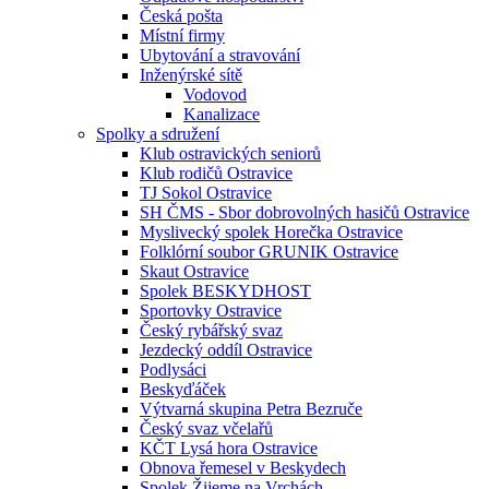
Česká pošta
Místní firmy
Ubytování a stravování
Inženýrské sítě
Vodovod
Kanalizace
Spolky a sdružení
Klub ostravických seniorů
Klub rodičů Ostravice
TJ Sokol Ostravice
SH ČMS - Sbor dobrovolných hasičů Ostravice
Myslivecký spolek Horečka Ostravice
Folklórní soubor GRUNIK Ostravice
Skaut Ostravice
Spolek BESKYDHOST
Sportovky Ostravice
Český rybářský svaz
Jezdecký oddíl Ostravice
Podlysáci
Beskyďáček
Výtvarná skupina Petra Bezruče
Český svaz včelařů
KČT Lysá hora Ostravice
Obnova řemesel v Beskydech
Spolek Žijeme na Vrchách