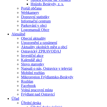
Hnízdo Beskydy, z. s.
Portál občana
Webkamery
Dopravní statistiky
Informační centrum
Parkování v obci
Logomanuál Obce
Aktuálně
Obecní aktuality
Upozornění a oznámení
Aktuality okolních měst a obcí
Ostravický ZPRAVODAJ
Investiční akce
Kalendář akcí
Slovo starostky
Napsali o nás, Ostravice v televizi
Mobilní rozhlas
Mikroregion Frýdlantsko-Beskydy
Rozhlas
Facebook
Volná pracovní místa
Frýdlant nad Ostravicí
Úřad
Úřední deska