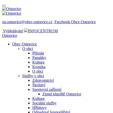
ou.ostravice@obec-ostravice.cz
Facebook Obce Ostravice
Vyhledávání
INFOCENTRUM
Ostravice
Obec Ostravice
O obci
Příroda
Památky
Kultura
Kronika
O obci
Služby v obci
Zdravotnictví
Školství
Sportovní zařízení
Zimní kluziště Ostravice
Kultura
Sociální služby
Hřbitovy
Odpadové hospodářství