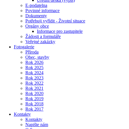
Úřední deska (výpis)
E-podatelna
Povinné informace
Dokumenty
Potřebuji vyřídit - Životní situace
Orgány obce
Informace pro zastupitele
Žádosti a formuláře
Veřejné zakázky
Fotogalerie
Příroda
Obec, stavby
Rok 2026
Rok 2025
Rok 2024
Rok 2023
Rok 2022
Rok 2021
Rok 2020
Rok 2019
Rok 2018
Rok 2017
Kontakty
Kontakty
Napište nám