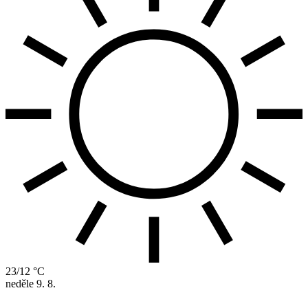
23/12 °C
neděle
9. 8.