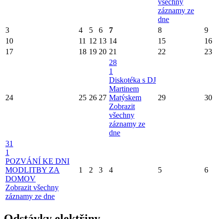
všechny
záznamy ze
dne
3
4
5
6
7
8
9
10
11
12
13
14
15
16
17
18
19
20
21
22
23
28
1
Diskotéka s DJ
Martinem
24
25
26
27
Matýskem
29
30
Zobrazit
všechny
záznamy ze
dne
31
1
POZVÁNÍ KE DNI
MODLITBY ZA
1
2
3
4
5
6
DOMOV
Zobrazit všechny
záznamy ze dne
Odstávky elektřiny