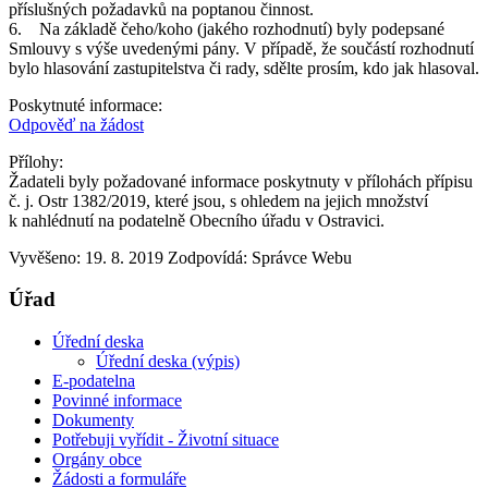
příslušných požadavků na poptanou činnost.
6. Na základě čeho/koho (jakého rozhodnutí) byly podepsané
Smlouvy s výše uvedenými pány. V případě, že součástí rozhodnutí
bylo hlasování zastupitelstva či rady, sdělte prosím, kdo jak hlasoval.
Poskytnuté informace:
Odpověď na žádost
Přílohy:
Žadateli byly požadované informace poskytnuty v přílohách přípisu
č. j. Ostr 1382/2019, které jsou, s ohledem na jejich množství
k nahlédnutí na podatelně Obecního úřadu v Ostravici.
Vyvěšeno: 19. 8. 2019
Zodpovídá:
Správce Webu
Úřad
Úřední deska
Úřední deska (výpis)
E-podatelna
Povinné informace
Dokumenty
Potřebuji vyřídit - Životní situace
Orgány obce
Žádosti a formuláře