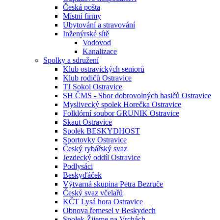
Česká pošta
Místní firmy
Ubytování a stravování
Inženýrské sítě
Vodovod
Kanalizace
Spolky a sdružení
Klub ostravických seniorů
Klub rodičů Ostravice
TJ Sokol Ostravice
SH ČMS - Sbor dobrovolných hasičů Ostravice
Myslivecký spolek Horečka Ostravice
Folklórní soubor GRUNIK Ostravice
Skaut Ostravice
Spolek BESKYDHOST
Sportovky Ostravice
Český rybářský svaz
Jezdecký oddíl Ostravice
Podlysáci
Beskyďáček
Výtvarná skupina Petra Bezruče
Český svaz včelařů
KČT Lysá hora Ostravice
Obnova řemesel v Beskydech
Spolek Žijeme na Vrchách