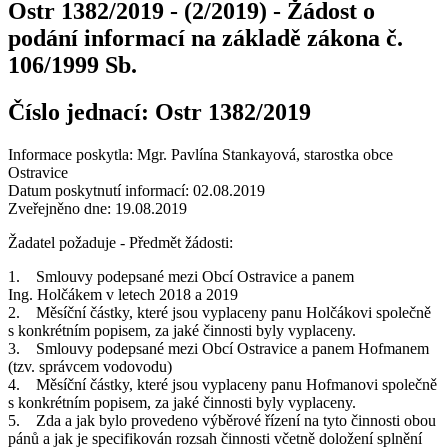
Ostr 1382/2019 - (2/2019) - Žádost o
podání informací na základě zákona č.
106/1999 Sb.
Číslo jednací:
Ostr 1382/2019
Informace poskytla: Mgr. Pavlína Stankayová, starostka obce
Ostravice
Datum poskytnutí informací: 02.08.2019
Zveřejněno dne: 19.08.2019
Žadatel požaduje - Předmět žádosti:
1. Smlouvy podepsané mezi Obcí Ostravice a panem
Ing. Holčákem v letech 2018 a 2019
2. Měsíční částky, které jsou vyplaceny panu Holčákovi společně
s konkrétním popisem, za jaké činnosti byly vyplaceny.
3. Smlouvy podepsané mezi Obcí Ostravice a panem Hofmanem
(tzv. správcem vodovodu)
4. Měsíční částky, které jsou vyplaceny panu Hofmanovi společně
s konkrétním popisem, za jaké činnosti byly vyplaceny.
5. Zda a jak bylo provedeno výběrové řízení na tyto činnosti obou
pánů a jak je specifikován rozsah činnosti včetně doložení splnění