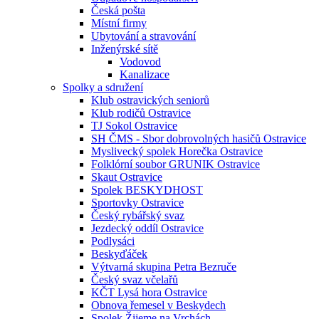
Česká pošta
Místní firmy
Ubytování a stravování
Inženýrské sítě
Vodovod
Kanalizace
Spolky a sdružení
Klub ostravických seniorů
Klub rodičů Ostravice
TJ Sokol Ostravice
SH ČMS - Sbor dobrovolných hasičů Ostravice
Myslivecký spolek Horečka Ostravice
Folklórní soubor GRUNIK Ostravice
Skaut Ostravice
Spolek BESKYDHOST
Sportovky Ostravice
Český rybářský svaz
Jezdecký oddíl Ostravice
Podlysáci
Beskyďáček
Výtvarná skupina Petra Bezruče
Český svaz včelařů
KČT Lysá hora Ostravice
Obnova řemesel v Beskydech
Spolek Žijeme na Vrchách