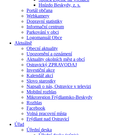
Hnízdo Beskydy, z. s.
Portál občana
Webkamery
Dopravní statistiky
Informační centrum
Parkování v obci
Logomanuál Obce
Aktuálně
Obecní aktuality
Upozornění a oznámení
Aktuality okolních měst a obcí
Ostravický ZPRAVODAJ
Investiční akce
Kalendář akcí
Slovo starostky
Napsali o nás, Ostravice v televizi
Mobilní rozhlas
Mikroregion Frýdlantsko-Beskydy
Rozhlas
Facebook
Volná pracovní místa
Frýdlant nad Ostravicí
Úřad
Úřední deska