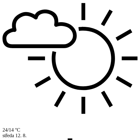
24/14 °C
středa
12. 8.