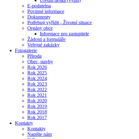
Úřední deska (výpis)
E-podatelna
Povinné informace
Dokumenty
Potřebuji vyřídit - Životní situace
Orgány obce
Informace pro zastupitele
Žádosti a formuláře
Veřejné zakázky
Fotogalerie
Příroda
Obec, stavby
Rok 2026
Rok 2025
Rok 2024
Rok 2023
Rok 2022
Rok 2021
Rok 2020
Rok 2019
Rok 2018
Rok 2017
Kontakty
Kontakty
Napište nám