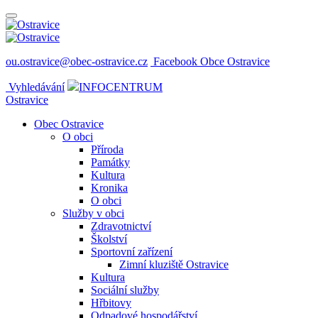
ou.ostravice@obec-ostravice.cz
Facebook Obce Ostravice
Vyhledávání
INFOCENTRUM
Ostravice
Obec Ostravice
O obci
Příroda
Památky
Kultura
Kronika
O obci
Služby v obci
Zdravotnictví
Školství
Sportovní zařízení
Zimní kluziště Ostravice
Kultura
Sociální služby
Hřbitovy
Odpadové hospodářství