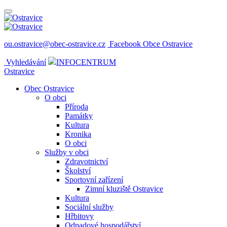
ou.ostravice@obec-ostravice.cz
Facebook Obce Ostravice
Vyhledávání
INFOCENTRUM
Ostravice
Obec Ostravice
O obci
Příroda
Památky
Kultura
Kronika
O obci
Služby v obci
Zdravotnictví
Školství
Sportovní zařízení
Zimní kluziště Ostravice
Kultura
Sociální služby
Hřbitovy
Odpadové hospodářství