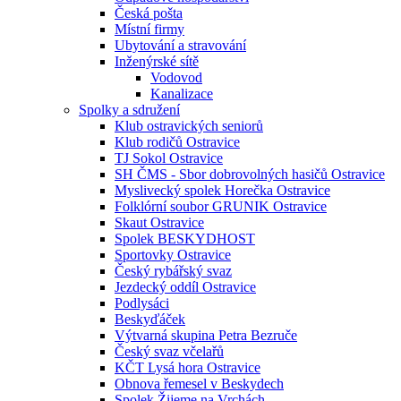
Česká pošta
Místní firmy
Ubytování a stravování
Inženýrské sítě
Vodovod
Kanalizace
Spolky a sdružení
Klub ostravických seniorů
Klub rodičů Ostravice
TJ Sokol Ostravice
SH ČMS - Sbor dobrovolných hasičů Ostravice
Myslivecký spolek Horečka Ostravice
Folklórní soubor GRUNIK Ostravice
Skaut Ostravice
Spolek BESKYDHOST
Sportovky Ostravice
Český rybářský svaz
Jezdecký oddíl Ostravice
Podlysáci
Beskyďáček
Výtvarná skupina Petra Bezruče
Český svaz včelařů
KČT Lysá hora Ostravice
Obnova řemesel v Beskydech
Spolek Žijeme na Vrchách