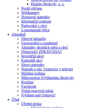
Hnízdo Beskydy, z. s.
Portál občana
Webkamery
Dopravní statistiky
Informační centrum
Parkování v obci
Logomanuál Obce
Aktuálně
Obecní aktuality
Upozornění a oznámení
Aktuality okolních měst a obcí
Ostravický ZPRAVODAJ
Investiční akce
Kalendář akcí
Slovo starostky
Napsali o nás, Ostravice v televizi
Mobilní rozhlas
Mikroregion Frýdlantsko-Beskydy
Rozhlas
Facebook
Volná pracovní místa
Frýdlant nad Ostravicí
Úřad
Úřední deska