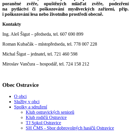
poraněné zvěře, opuštěných mláďat zvěře, podezření
na pytláctví či poškozování mysliveckých zařízení, příp.
i poškozování lesa nebo životního prostředí obecně.
Kontakty
Ing. Aleš Šigut – předseda, tel. 607 690 899
Roman Kubačák – místopředseda, tel. 778 007 228
Michal Šigut – jednatel, tel. 721 460 598
Miroslav Vančura – hospodář, tel. 724 158 212
Obec Ostravice
O obci
Služby v obci
Spolky a sdružení
Klub ostravických seniorů
Klub rodičů Ostravice
TJ Sokol Ostravice
SH ČMS - Sbor dobrovolných hasičů Ostravice