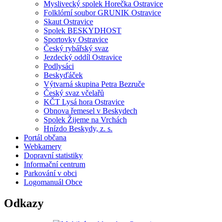
Myslivecký spolek Horečka Ostravice
Folklórní soubor GRUNIK Ostravice
Skaut Ostravice
Spolek BESKYDHOST
Sportovky Ostravice
Český rybářský svaz
Jezdecký oddíl Ostravice
Podlysáci
Beskyďáček
Výtvarná skupina Petra Bezruče
Český svaz včelařů
KČT Lysá hora Ostravice
Obnova řemesel v Beskydech
Spolek Žijeme na Vrchách
Hnízdo Beskydy, z. s.
Portál občana
Webkamery
Dopravní statistiky
Informační centrum
Parkování v obci
Logomanuál Obce
Odkazy