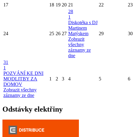
17
18
19
20
21
22
23
28
1
Diskotéka s DJ
Martinem
24
25
26
27
Matýskem
29
30
Zobrazit
všechny
záznamy ze
dne
31
1
POZVÁNÍ KE DNI
MODLITBY ZA
1
2
3
4
5
6
DOMOV
Zobrazit všechny
záznamy ze dne
Odstávky elektřiny