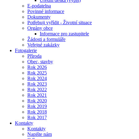
Úřední deska (výpis)
E-podatelna
Povinné informace
Dokumenty
Potřebuji vyřídit - Životní situace
Orgány obce
Informace pro zastupitele
Žádosti a formuláře
Veřejné zakázky
Fotogalerie
Příroda
Obec, stavby
Rok 2026
Rok 2025
Rok 2024
Rok 2023
Rok 2022
Rok 2021
Rok 2020
Rok 2019
Rok 2018
Rok 2017
Kontakty
Kontakty
Napište nám