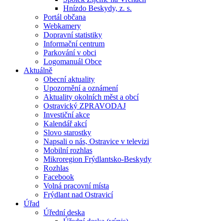
Hnízdo Beskydy, z. s.
Portál občana
Webkamery
Dopravní statistiky
Informační centrum
Parkování v obci
Logomanuál Obce
Aktuálně
Obecní aktuality
Upozornění a oznámení
Aktuality okolních měst a obcí
Ostravický ZPRAVODAJ
Investiční akce
Kalendář akcí
Slovo starostky
Napsali o nás, Ostravice v televizi
Mobilní rozhlas
Mikroregion Frýdlantsko-Beskydy
Rozhlas
Facebook
Volná pracovní místa
Frýdlant nad Ostravicí
Úřad
Úřední deska