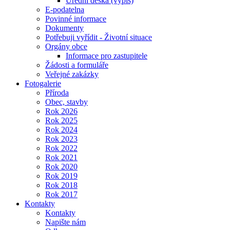
Úřední deska (výpis)
E-podatelna
Povinné informace
Dokumenty
Potřebuji vyřídit - Životní situace
Orgány obce
Informace pro zastupitele
Žádosti a formuláře
Veřejné zakázky
Fotogalerie
Příroda
Obec, stavby
Rok 2026
Rok 2025
Rok 2024
Rok 2023
Rok 2022
Rok 2021
Rok 2020
Rok 2019
Rok 2018
Rok 2017
Kontakty
Kontakty
Napište nám