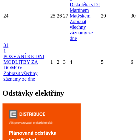
Diskotéka s DJ
Martinem
24
25
26
27
Matýskem
29
30
Zobrazit
všechny
záznamy ze
dne
31
1
POZVÁNÍ KE DNI
MODLITBY ZA
1
2
3
4
5
6
DOMOV
Zobrazit všechny
záznamy ze dne
Odstávky elektřiny