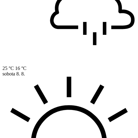
25 °C
16 °C
sobota
8. 8.