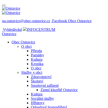
ou.ostravice@obec-ostravice.cz
Facebook Obce Ostravice
Vyhledávání
INFOCENTRUM
Ostravice
Obec Ostravice
O obci
Příroda
Památky
Kultura
Kronika
O obci
Služby v obci
Zdravotnictví
Školství
Sportovní zařízení
Zimní kluziště Ostravice
Kultura
Sociální služby
Hřbitovy
Odpadové hospodářství