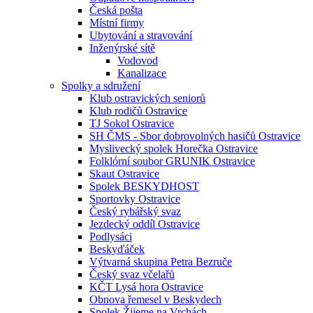
Česká pošta
Místní firmy
Ubytování a stravování
Inženýrské sítě
Vodovod
Kanalizace
Spolky a sdružení
Klub ostravických seniorů
Klub rodičů Ostravice
TJ Sokol Ostravice
SH ČMS - Sbor dobrovolných hasičů Ostravice
Myslivecký spolek Horečka Ostravice
Folklórní soubor GRUNIK Ostravice
Skaut Ostravice
Spolek BESKYDHOST
Sportovky Ostravice
Český rybářský svaz
Jezdecký oddíl Ostravice
Podlysáci
Beskyďáček
Výtvarná skupina Petra Bezruče
Český svaz včelařů
KČT Lysá hora Ostravice
Obnova řemesel v Beskydech
Spolek Žijeme na Vrchách