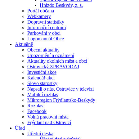
Hnízdo Beskydy, z. s.
Portál občana
Webkamery
Dopravní statistiky
Informační centrum
Parkování v obci
Logomanuál Obce
Aktuálně
Obecní aktuality
Upozornění a oznámení
Aktuality okolních měst a obcí
Ostravický ZPRAVODAJ
Investiční akce
Kalendář akcí
Slovo starostky
Napsali o nás, Ostravice v televizi
Mobilní rozhlas
Mikroregion Frýdlantsko-Beskydy
Rozhlas
Facebook
Volná pracovní místa
Frýdlant nad Ostravicí
Úřad
Úřední deska