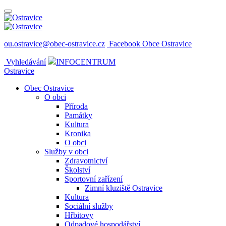
ou.ostravice@obec-ostravice.cz
Facebook Obce Ostravice
Vyhledávání
INFOCENTRUM
Ostravice
Obec Ostravice
O obci
Příroda
Památky
Kultura
Kronika
O obci
Služby v obci
Zdravotnictví
Školství
Sportovní zařízení
Zimní kluziště Ostravice
Kultura
Sociální služby
Hřbitovy
Odpadové hospodářství