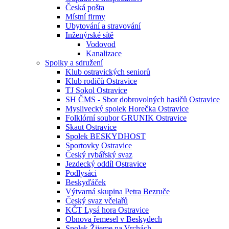
Česká pošta
Místní firmy
Ubytování a stravování
Inženýrské sítě
Vodovod
Kanalizace
Spolky a sdružení
Klub ostravických seniorů
Klub rodičů Ostravice
TJ Sokol Ostravice
SH ČMS - Sbor dobrovolných hasičů Ostravice
Myslivecký spolek Horečka Ostravice
Folklórní soubor GRUNIK Ostravice
Skaut Ostravice
Spolek BESKYDHOST
Sportovky Ostravice
Český rybářský svaz
Jezdecký oddíl Ostravice
Podlysáci
Beskyďáček
Výtvarná skupina Petra Bezruče
Český svaz včelařů
KČT Lysá hora Ostravice
Obnova řemesel v Beskydech
Spolek Žijeme na Vrchách