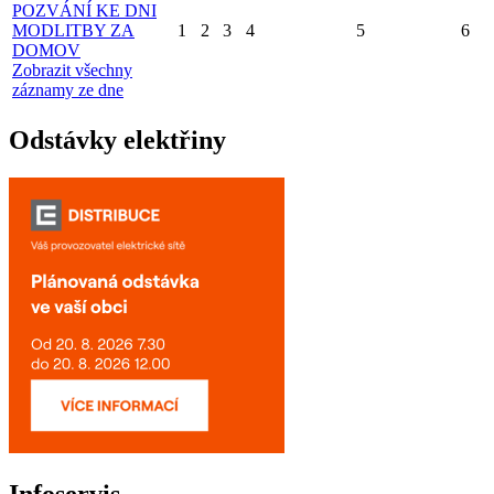
POZVÁNÍ KE DNI
MODLITBY ZA
1
2
3
4
5
6
DOMOV
Zobrazit všechny
záznamy ze dne
Odstávky elektřiny
Infoservis