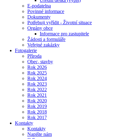
Úřední deska (výpis)
E-podatelna
Povinné informace
Dokumenty
Potřebuji vyřídit - Životní situace
Orgány obce
Informace pro zastupitele
Žádosti a formuláře
Veřejné zakázky
Fotogalerie
Příroda
Obec, stavby
Rok 2026
Rok 2025
Rok 2024
Rok 2023
Rok 2022
Rok 2021
Rok 2020
Rok 2019
Rok 2018
Rok 2017
Kontakty
Kontakty
Napište nám