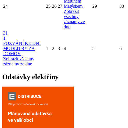
Martinem
24
25
26
27
Matýskem
29
30
Zobrazit
všechny
záznamy ze
dne
31
1
POZVÁNÍ KE DNI
MODLITBY ZA
1
2
3
4
5
6
DOMOV
Zobrazit všechny
záznamy ze dne
Odstávky elektřiny