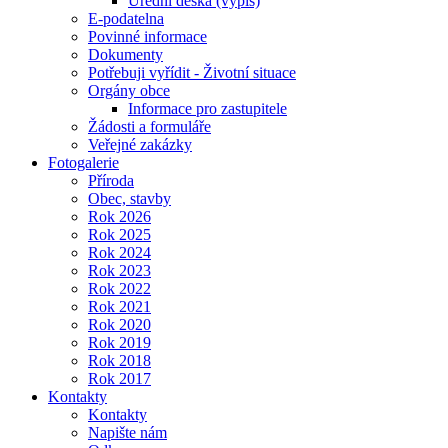
Úřední deska (výpis)
E-podatelna
Povinné informace
Dokumenty
Potřebuji vyřídit - Životní situace
Orgány obce
Informace pro zastupitele
Žádosti a formuláře
Veřejné zakázky
Fotogalerie
Příroda
Obec, stavby
Rok 2026
Rok 2025
Rok 2024
Rok 2023
Rok 2022
Rok 2021
Rok 2020
Rok 2019
Rok 2018
Rok 2017
Kontakty
Kontakty
Napište nám