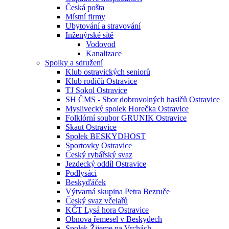
Česká pošta
Místní firmy
Ubytování a stravování
Inženýrské sítě
Vodovod
Kanalizace
Spolky a sdružení
Klub ostravických seniorů
Klub rodičů Ostravice
TJ Sokol Ostravice
SH ČMS - Sbor dobrovolných hasičů Ostravice
Myslivecký spolek Horečka Ostravice
Folklórní soubor GRUNIK Ostravice
Skaut Ostravice
Spolek BESKYDHOST
Sportovky Ostravice
Český rybářský svaz
Jezdecký oddíl Ostravice
Podlysáci
Beskyďáček
Výtvarná skupina Petra Bezruče
Český svaz včelařů
KČT Lysá hora Ostravice
Obnova řemesel v Beskydech
Spolek Žijeme na Vrchách