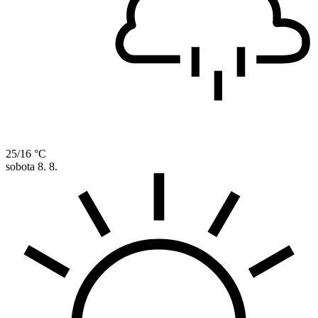
25/16 °C
sobota
8. 8.