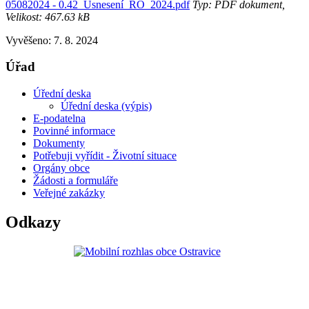
05082024 - 0.42_Usnesení_RO_2024.pdf
Typ: PDF dokument,
Velikost: 467.63 kB
Vyvěšeno: 7. 8. 2024
Úřad
Úřední deska
Úřední deska (výpis)
E-podatelna
Povinné informace
Dokumenty
Potřebuji vyřídit - Životní situace
Orgány obce
Žádosti a formuláře
Veřejné zakázky
Odkazy