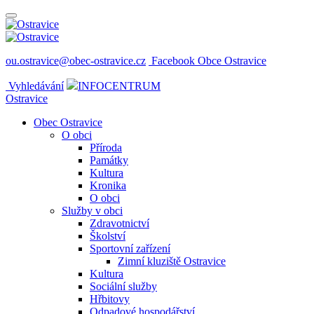
ou.ostravice@obec-ostravice.cz
Facebook Obce Ostravice
Vyhledávání
INFOCENTRUM
Ostravice
Obec Ostravice
O obci
Příroda
Památky
Kultura
Kronika
O obci
Služby v obci
Zdravotnictví
Školství
Sportovní zařízení
Zimní kluziště Ostravice
Kultura
Sociální služby
Hřbitovy
Odpadové hospodářství