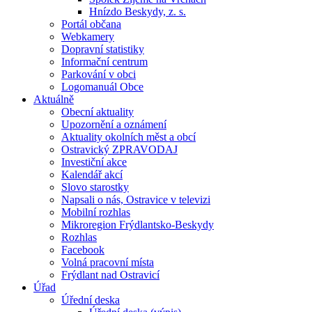
Hnízdo Beskydy, z. s.
Portál občana
Webkamery
Dopravní statistiky
Informační centrum
Parkování v obci
Logomanuál Obce
Aktuálně
Obecní aktuality
Upozornění a oznámení
Aktuality okolních měst a obcí
Ostravický ZPRAVODAJ
Investiční akce
Kalendář akcí
Slovo starostky
Napsali o nás, Ostravice v televizi
Mobilní rozhlas
Mikroregion Frýdlantsko-Beskydy
Rozhlas
Facebook
Volná pracovní místa
Frýdlant nad Ostravicí
Úřad
Úřední deska