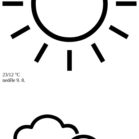
23/12 °C
neděle
9. 8.