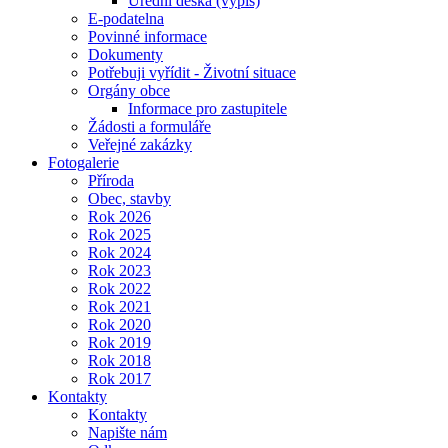
Úřední deska (výpis)
E-podatelna
Povinné informace
Dokumenty
Potřebuji vyřídit - Životní situace
Orgány obce
Informace pro zastupitele
Žádosti a formuláře
Veřejné zakázky
Fotogalerie
Příroda
Obec, stavby
Rok 2026
Rok 2025
Rok 2024
Rok 2023
Rok 2022
Rok 2021
Rok 2020
Rok 2019
Rok 2018
Rok 2017
Kontakty
Kontakty
Napište nám