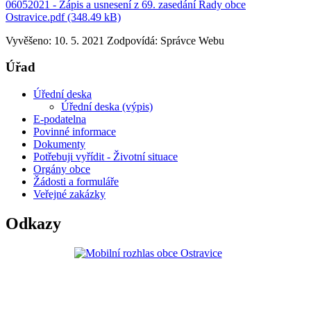
06052021 - Zápis a usnesení z 69. zasedání Rady obce
Ostravice.pdf (348.49 kB)
Vyvěšeno: 10. 5. 2021
Zodpovídá:
Správce Webu
Úřad
Úřední deska
Úřední deska (výpis)
E-podatelna
Povinné informace
Dokumenty
Potřebuji vyřídit - Životní situace
Orgány obce
Žádosti a formuláře
Veřejné zakázky
Odkazy