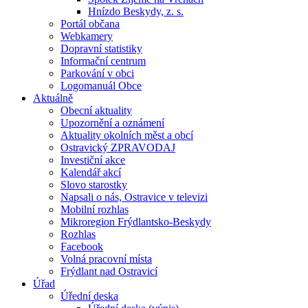
Hnízdo Beskydy, z. s.
Portál občana
Webkamery
Dopravní statistiky
Informační centrum
Parkování v obci
Logomanuál Obce
Aktuálně
Obecní aktuality
Upozornění a oznámení
Aktuality okolních měst a obcí
Ostravický ZPRAVODAJ
Investiční akce
Kalendář akcí
Slovo starostky
Napsali o nás, Ostravice v televizi
Mobilní rozhlas
Mikroregion Frýdlantsko-Beskydy
Rozhlas
Facebook
Volná pracovní místa
Frýdlant nad Ostravicí
Úřad
Úřední deska