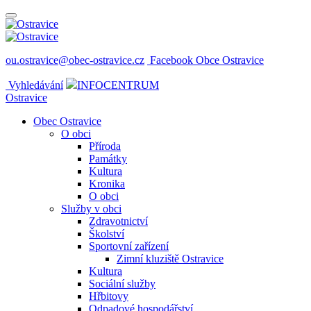
ou.ostravice@obec-ostravice.cz
Facebook Obce Ostravice
Vyhledávání
INFOCENTRUM
Ostravice
Obec Ostravice
O obci
Příroda
Památky
Kultura
Kronika
O obci
Služby v obci
Zdravotnictví
Školství
Sportovní zařízení
Zimní kluziště Ostravice
Kultura
Sociální služby
Hřbitovy
Odpadové hospodářství