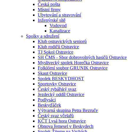
Česká pošta
Místní firmy
Ubytování a stravování
Inženýrské sítě
Vodovod
Kanalizace
Spolky a sdružení
Klub ostravických seniorů
Klub rodičů Ostravice
TJ Sokol Ostravice
SH ČMS - Sbor dobrovolných hasičů Ostravice
Myslivecký spolek Horečka Ostravice
Folklórní soubor GRUNIK Ostravice
Skaut Ostravice
Spolek BESKYDHOST
Sportovky Ostravice
Český rybářský svaz
Jezdecký oddíl Ostravice
Podlysáci
Beskyďáček
Výtvarná skupina Petra Bezruče
Český svaz včelařů
KČT Lysá hora Ostravice
Obnova řemesel v Beskydech
Spolek Žijeme na Vrchách