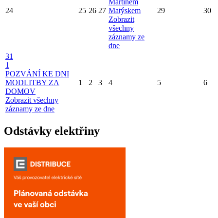
Martinem
24
25
26
27
Matýskem
29
30
Zobrazit
všechny
záznamy ze
dne
31
1
POZVÁNÍ KE DNI
MODLITBY ZA
1
2
3
4
5
6
DOMOV
Zobrazit všechny
záznamy ze dne
Odstávky elektřiny