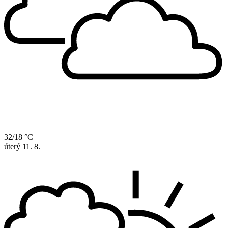
32/18 °C
úterý
11. 8.