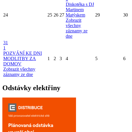
Diskotéka s DJ
Martinem
24
25
26
27
Matýskem
29
30
Zobrazit
všechny
záznamy ze
dne
31
1
POZVÁNÍ KE DNI
MODLITBY ZA
1
2
3
4
5
6
DOMOV
Zobrazit všechny
záznamy ze dne
Odstávky elektřiny