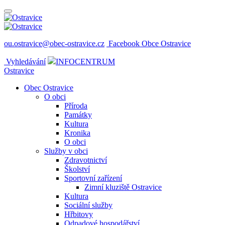
ou.ostravice@obec-ostravice.cz
Facebook Obce Ostravice
Vyhledávání
INFOCENTRUM
Ostravice
Obec Ostravice
O obci
Příroda
Památky
Kultura
Kronika
O obci
Služby v obci
Zdravotnictví
Školství
Sportovní zařízení
Zimní kluziště Ostravice
Kultura
Sociální služby
Hřbitovy
Odpadové hospodářství