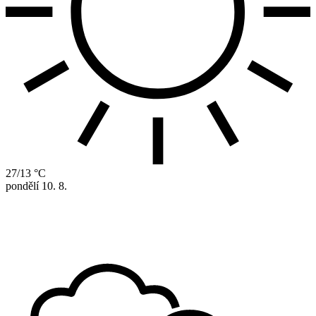
27/13 °C
pondělí
10. 8.