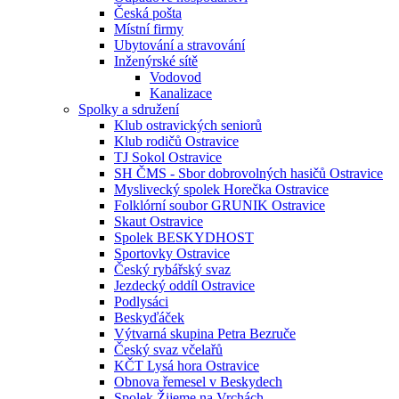
Česká pošta
Místní firmy
Ubytování a stravování
Inženýrské sítě
Vodovod
Kanalizace
Spolky a sdružení
Klub ostravických seniorů
Klub rodičů Ostravice
TJ Sokol Ostravice
SH ČMS - Sbor dobrovolných hasičů Ostravice
Myslivecký spolek Horečka Ostravice
Folklórní soubor GRUNIK Ostravice
Skaut Ostravice
Spolek BESKYDHOST
Sportovky Ostravice
Český rybářský svaz
Jezdecký oddíl Ostravice
Podlysáci
Beskyďáček
Výtvarná skupina Petra Bezruče
Český svaz včelařů
KČT Lysá hora Ostravice
Obnova řemesel v Beskydech
Spolek Žijeme na Vrchách