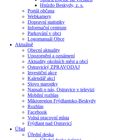
Hnízdo Beskydy, z. s.
Portál občana
Webkamery
Dopravní statistiky
Informační centrum
Parkování v obci
Logomanuál Obce
Aktuálně
Obecní aktuality
Upozornění a oznámení
Aktuality okolních měst a obcí
Ostravický ZPRAVODAJ
Investiční akce
Kalendář akcí
Slovo starostky
Napsali o nás, Ostravice v televizi
Mobilní rozhlas
Mikroregion Frýdlantsko-Beskydy
Rozhlas
Facebook
Volná pracovní místa
Frýdlant nad Ostravicí
Úřad
Úřední deska