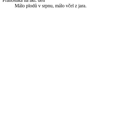
Pranostika na akt. den
Málo plodů v srpnu, málo včel z jara.