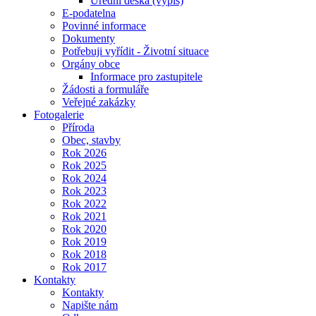
Úřední deska (výpis)
E-podatelna
Povinné informace
Dokumenty
Potřebuji vyřídit - Životní situace
Orgány obce
Informace pro zastupitele
Žádosti a formuláře
Veřejné zakázky
Fotogalerie
Příroda
Obec, stavby
Rok 2026
Rok 2025
Rok 2024
Rok 2023
Rok 2022
Rok 2021
Rok 2020
Rok 2019
Rok 2018
Rok 2017
Kontakty
Kontakty
Napište nám