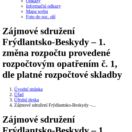
Odkazy
Informační odkazy
Mapa webu
Foto do soc. sítí
Zájmové sdružení
Frýdlantsko-Beskydy – 1.
změna rozpočtu provedené
rozpočtovým opatřením č. 1,
dle platné rozpočtové skladby
Úvodní stránka
Úřad
Úřední deska
Zájmové sdružení Frýdlantsko-Beskydy –...
Zájmové sdružení
Frýdlantsko-Beskydy – 1.