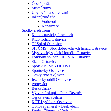
Česká pošta
Místní firmy
Ubytování a stravování
Inženýrské sítě
Vodovod
Kanalizace
Spolky a sdružení
Klub ostravických seniorů
Klub rodičů Ostravice
TJ Sokol Ostravice
SH ČMS - Sbor dobrovolných hasičů Ostravice
Myslivecký spolek Horečka Ostravice
Folklórní soubor GRUNIK Ostravice
Skaut Ostravice
Spolek BESKYDHOST
Sportovky Ostravice
Český rybářský svaz
Jezdecký oddíl Ostravice
Podlysáci
Beskyďáček
Výtvarná skupina Petra Bezruče
Český svaz včelařů
KČT Lysá hora Ostravice
Obnova řemesel v Beskydech
Spolek Žijeme na Vrchách