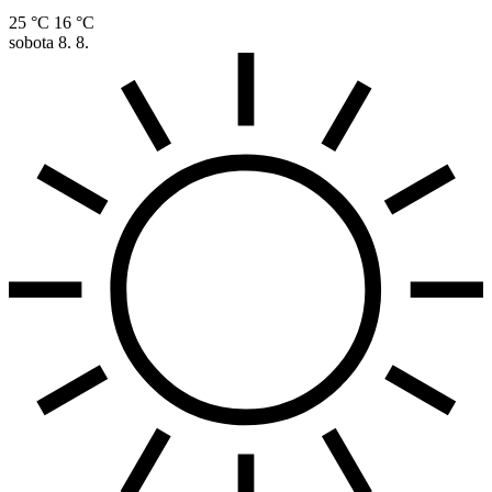
25 °C
16 °C
sobota
8. 8.