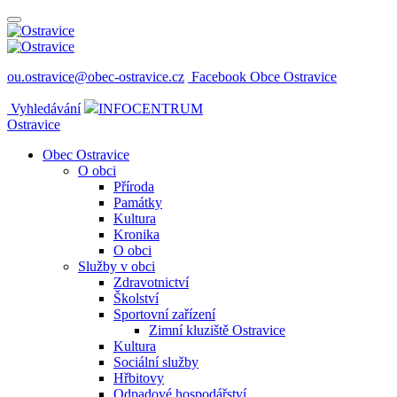
ou.ostravice@obec-ostravice.cz
Facebook Obce Ostravice
Vyhledávání
INFOCENTRUM
Ostravice
Obec Ostravice
O obci
Příroda
Památky
Kultura
Kronika
O obci
Služby v obci
Zdravotnictví
Školství
Sportovní zařízení
Zimní kluziště Ostravice
Kultura
Sociální služby
Hřbitovy
Odpadové hospodářství