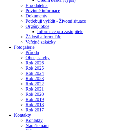
Úřední deska (výpis)
E-podatelna
Povinné informace
Dokumenty
Potřebuji vyřídit - Životní situace
Orgány obce
Informace pro zastupitele
Žádosti a formuláře
Veřejné zakázky
Fotogalerie
Příroda
Obec, stavby
Rok 2026
Rok 2025
Rok 2024
Rok 2023
Rok 2022
Rok 2021
Rok 2020
Rok 2019
Rok 2018
Rok 2017
Kontakty
Kontakty
Napište nám