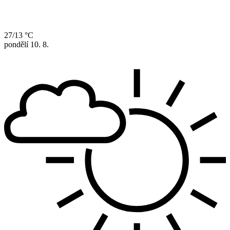
27/13 °C
pondělí
10. 8.