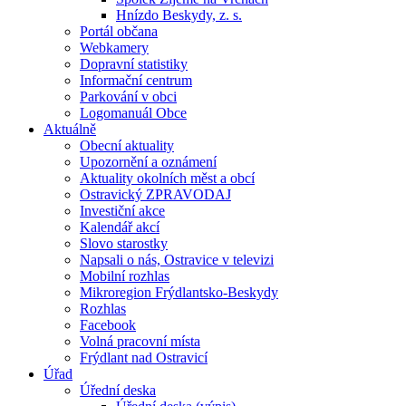
Hnízdo Beskydy, z. s.
Portál občana
Webkamery
Dopravní statistiky
Informační centrum
Parkování v obci
Logomanuál Obce
Aktuálně
Obecní aktuality
Upozornění a oznámení
Aktuality okolních měst a obcí
Ostravický ZPRAVODAJ
Investiční akce
Kalendář akcí
Slovo starostky
Napsali o nás, Ostravice v televizi
Mobilní rozhlas
Mikroregion Frýdlantsko-Beskydy
Rozhlas
Facebook
Volná pracovní místa
Frýdlant nad Ostravicí
Úřad
Úřední deska