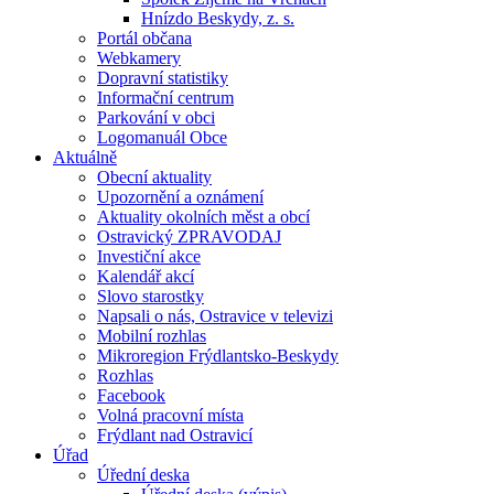
Hnízdo Beskydy, z. s.
Portál občana
Webkamery
Dopravní statistiky
Informační centrum
Parkování v obci
Logomanuál Obce
Aktuálně
Obecní aktuality
Upozornění a oznámení
Aktuality okolních měst a obcí
Ostravický ZPRAVODAJ
Investiční akce
Kalendář akcí
Slovo starostky
Napsali o nás, Ostravice v televizi
Mobilní rozhlas
Mikroregion Frýdlantsko-Beskydy
Rozhlas
Facebook
Volná pracovní místa
Frýdlant nad Ostravicí
Úřad
Úřední deska