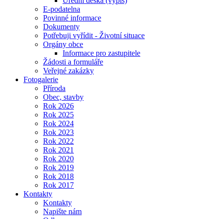
Úřední deska (výpis)
E-podatelna
Povinné informace
Dokumenty
Potřebuji vyřídit - Životní situace
Orgány obce
Informace pro zastupitele
Žádosti a formuláře
Veřejné zakázky
Fotogalerie
Příroda
Obec, stavby
Rok 2026
Rok 2025
Rok 2024
Rok 2023
Rok 2022
Rok 2021
Rok 2020
Rok 2019
Rok 2018
Rok 2017
Kontakty
Kontakty
Napište nám