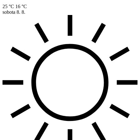
25 °C
16 °C
sobota
8. 8.