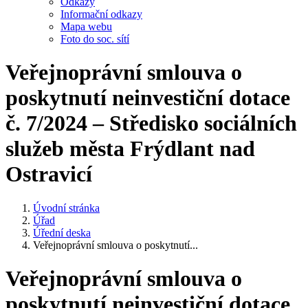
Odkazy
Informační odkazy
Mapa webu
Foto do soc. sítí
Veřejnoprávní smlouva o
poskytnutí neinvestiční dotace
č. 7/2024 – Středisko sociálních
služeb města Frýdlant nad
Ostravicí
Úvodní stránka
Úřad
Úřední deska
Veřejnoprávní smlouva o poskytnutí...
Veřejnoprávní smlouva o
poskytnutí neinvestiční dotace