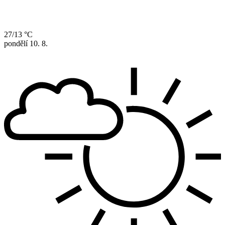
27/13 °C
pondělí
10. 8.