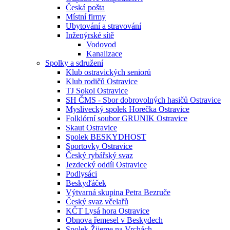
Česká pošta
Místní firmy
Ubytování a stravování
Inženýrské sítě
Vodovod
Kanalizace
Spolky a sdružení
Klub ostravických seniorů
Klub rodičů Ostravice
TJ Sokol Ostravice
SH ČMS - Sbor dobrovolných hasičů Ostravice
Myslivecký spolek Horečka Ostravice
Folklórní soubor GRUNIK Ostravice
Skaut Ostravice
Spolek BESKYDHOST
Sportovky Ostravice
Český rybářský svaz
Jezdecký oddíl Ostravice
Podlysáci
Beskyďáček
Výtvarná skupina Petra Bezruče
Český svaz včelařů
KČT Lysá hora Ostravice
Obnova řemesel v Beskydech
Spolek Žijeme na Vrchách