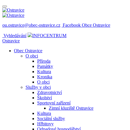
ou.ostravice@obec-ostravice.cz
Facebook Obce Ostravice
Vyhledávání
INFOCENTRUM
Ostravice
Obec Ostravice
O obci
Příroda
Památky
Kultura
Kronika
O obci
Služby v obci
Zdravotnictví
Školství
Sportovní zařízení
Zimní kluziště Ostravice
Kultura
Sociální služby
Hřbitovy
Odpadové hospodářství