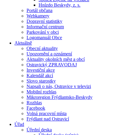
Hnízdo Beskydy, z. s.
Portál občana
Webkamery
Dopravní statistiky
Informační centrum
Parkování v obci
Logomanuál Obce
Aktuálně
Obecní aktuality
Upozornění a oznámení
Aktuality okolních měst a obcí
Ostravický ZPRAVODAJ
Investiční akce
Kalendář akcí
Slovo starostky
Napsali o nás, Ostravice v televizi
Mobilní rozhlas
Mikroregion Frýdlantsko-Beskydy
Rozhlas
Facebook
Volná pracovní místa
Frýdlant nad Ostravicí
Úřad
Úřední deska