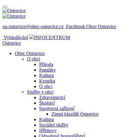
ou.ostravice@obec-ostravice.cz
Facebook Obce Ostravice
Vyhledávání
INFOCENTRUM
Ostravice
Obec Ostravice
O obci
Příroda
Památky
Kultura
Kronika
O obci
Služby v obci
Zdravotnictví
Školství
Sportovní zařízení
Zimní kluziště Ostravice
Kultura
Sociální služby
Hřbitovy
Odpadové hospodářství