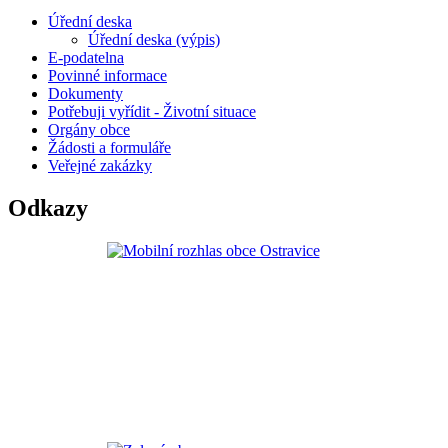
Úřední deska
Úřední deska (výpis)
E-podatelna
Povinné informace
Dokumenty
Potřebuji vyřídit - Životní situace
Orgány obce
Žádosti a formuláře
Veřejné zakázky
Odkazy