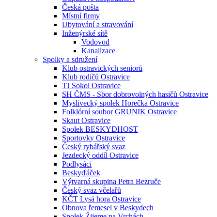
Česká pošta
Místní firmy
Ubytování a stravování
Inženýrské sítě
Vodovod
Kanalizace
Spolky a sdružení
Klub ostravických seniorů
Klub rodičů Ostravice
TJ Sokol Ostravice
SH ČMS - Sbor dobrovolných hasičů Ostravice
Myslivecký spolek Horečka Ostravice
Folklórní soubor GRUNIK Ostravice
Skaut Ostravice
Spolek BESKYDHOST
Sportovky Ostravice
Český rybářský svaz
Jezdecký oddíl Ostravice
Podlysáci
Beskyďáček
Výtvarná skupina Petra Bezruče
Český svaz včelařů
KČT Lysá hora Ostravice
Obnova řemesel v Beskydech
Spolek Žijeme na Vrchách