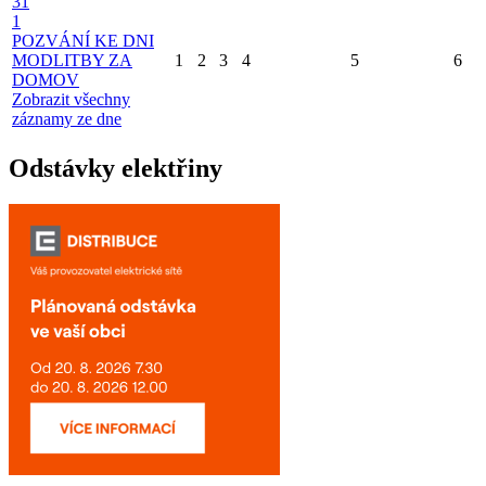
31
1
POZVÁNÍ KE DNI
MODLITBY ZA
1
2
3
4
5
6
DOMOV
Zobrazit všechny
záznamy ze dne
Odstávky elektřiny