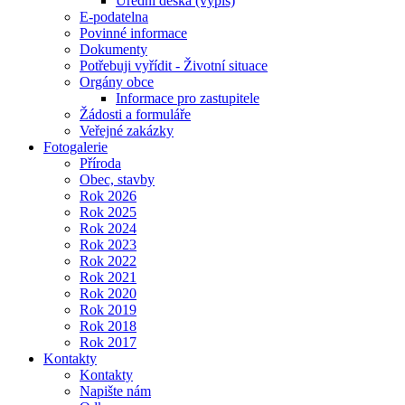
Úřední deska (výpis)
E-podatelna
Povinné informace
Dokumenty
Potřebuji vyřídit - Životní situace
Orgány obce
Informace pro zastupitele
Žádosti a formuláře
Veřejné zakázky
Fotogalerie
Příroda
Obec, stavby
Rok 2026
Rok 2025
Rok 2024
Rok 2023
Rok 2022
Rok 2021
Rok 2020
Rok 2019
Rok 2018
Rok 2017
Kontakty
Kontakty
Napište nám