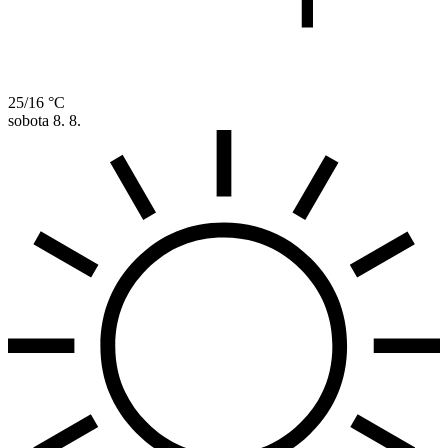
25/16 °C
sobota
8. 8.