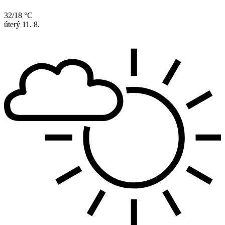
32/18 °C
úterý
11. 8.