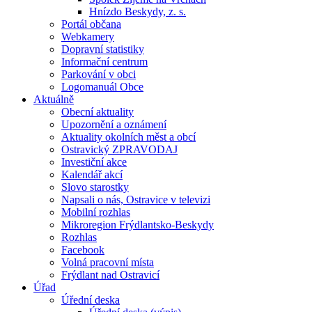
Hnízdo Beskydy, z. s.
Portál občana
Webkamery
Dopravní statistiky
Informační centrum
Parkování v obci
Logomanuál Obce
Aktuálně
Obecní aktuality
Upozornění a oznámení
Aktuality okolních měst a obcí
Ostravický ZPRAVODAJ
Investiční akce
Kalendář akcí
Slovo starostky
Napsali o nás, Ostravice v televizi
Mobilní rozhlas
Mikroregion Frýdlantsko-Beskydy
Rozhlas
Facebook
Volná pracovní místa
Frýdlant nad Ostravicí
Úřad
Úřední deska