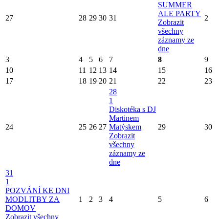
SUMMER
ALE PARTY
27
28
29
30
31
2
Zobrazit
všechny
záznamy ze
dne
3
4
5
6
7
8
9
10
11
12
13
14
15
16
17
18
19
20
21
22
23
28
1
Diskotéka s DJ
Martinem
24
25
26
27
Matýskem
29
30
Zobrazit
všechny
záznamy ze
dne
31
1
POZVÁNÍ KE DNI
MODLITBY ZA
1
2
3
4
5
6
DOMOV
Zobrazit všechny