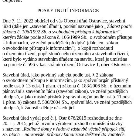
Odpověď:
POSKYTNUTÍ INFORMACE
Dne 7. 11. 2022 obdržel od vás Obecní úřad Ostravice, stavební
úřad (dále jen „stavební úřad“), podání nazvané jako
„Žádost podle
zákona č. 106/1992 Sb. o svobodném přístupu k informacím“
,
kterým žádáte podle zákona č. 106/1999 Sb., o svobodném přístupu
k informacím, ve znění pozdějších předpisů (dále jen „zákon
o svobodném přístupu k informacím″), o kopii rozhodnutí
o územním řízení, popř. sloučeného územního a stavebního řízení,
které bylo vydáno stavebním úřadem na stavbu, která je umístěna
na parcele č. 596 v katastrálním území Ostravice 1, obec Ostravice.
Stavební úřad, jako povinný subjekt podle ust. § 2 zákona
o svobodném přístupu k informacím, jako správní orgán příslušný
podle ust. § 13 odst. 1 písm. e) zákona č. 183/2006 Sb., o územním
plánování a stavebním řádu (stavební zákon), ve znění pozdějších
předpisů, a jako místně příslušný správní orgán podle ust. § 11 odst.
1 písm. b) zákona č. 500/2004 Sb., správní řád, ve znění pozdějších
předpisů, k žádosti sděluje následující.
Stavební úřad vydal pod č. j. Ostr 876/2015 rozhodnutí ze dne
20. 11. 2015, jehož prvním výrokem rozhodl o umístění stavby
s názvem „
Rodinné domy v řadové zástavbě včetně přípojek sítí,
zp. ploch – parkoviště, přípojky kanalizace dešťové do vodoteče