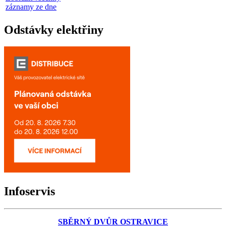
záznamy ze dne
Odstávky elektřiny
Infoservis
SBĚRNÝ DVŮR OSTRAVICE