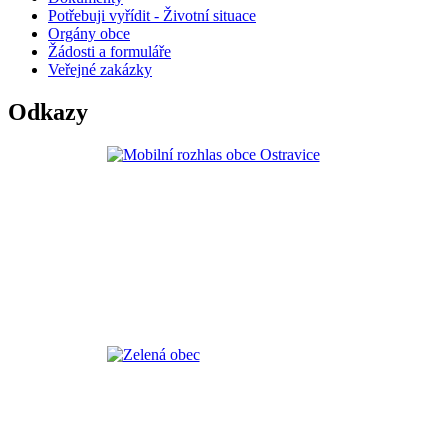
Potřebuji vyřídit - Životní situace
Orgány obce
Žádosti a formuláře
Veřejné zakázky
Odkazy