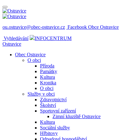
ou.ostravice@obec-ostravice.cz
Facebook Obce Ostravice
Vyhledávání
INFOCENTRUM
Ostravice
Obec Ostravice
O obci
Příroda
Památky
Kultura
Kronika
O obci
Služby v obci
Zdravotnictví
Školství
Sportovní zařízení
Zimní kluziště Ostravice
Kultura
Sociální služby
Hřbitovy
Odpadové hospodářství