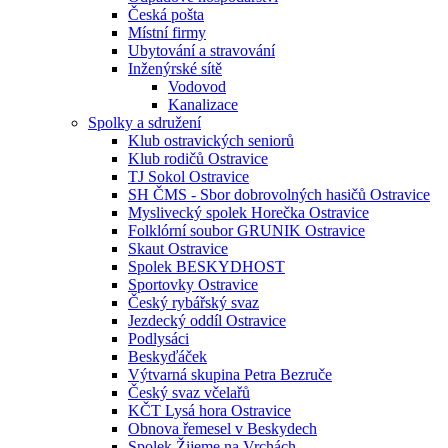
Česká pošta
Místní firmy
Ubytování a stravování
Inženýrské sítě
Vodovod
Kanalizace
Spolky a sdružení
Klub ostravických seniorů
Klub rodičů Ostravice
TJ Sokol Ostravice
SH ČMS - Sbor dobrovolných hasičů Ostravice
Myslivecký spolek Horečka Ostravice
Folklórní soubor GRUNIK Ostravice
Skaut Ostravice
Spolek BESKYDHOST
Sportovky Ostravice
Český rybářský svaz
Jezdecký oddíl Ostravice
Podlysáci
Beskyďáček
Výtvarná skupina Petra Bezruče
Český svaz včelařů
KČT Lysá hora Ostravice
Obnova řemesel v Beskydech
Spolek Žijeme na Vrchách