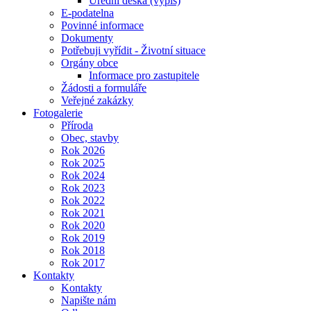
Úřední deska (výpis)
E-podatelna
Povinné informace
Dokumenty
Potřebuji vyřídit - Životní situace
Orgány obce
Informace pro zastupitele
Žádosti a formuláře
Veřejné zakázky
Fotogalerie
Příroda
Obec, stavby
Rok 2026
Rok 2025
Rok 2024
Rok 2023
Rok 2022
Rok 2021
Rok 2020
Rok 2019
Rok 2018
Rok 2017
Kontakty
Kontakty
Napište nám