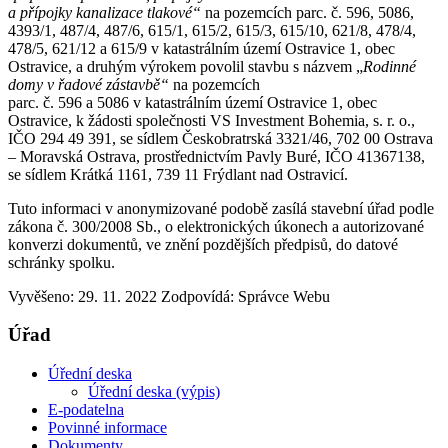
a přípojky kanalizace tlakové“
na pozemcích parc. č. 596, 5086,
4393/1, 487/4, 487/6, 615/1, 615/2, 615/3, 615/10, 621/8, 478/4,
478/5, 621/12 a 615/9 v katastrálním území Ostravice 1, obec
Ostravice, a druhým výrokem povolil stavbu s názvem „
Rodinné
domy v řadové zástavbě“
na pozemcích
parc. č. 596 a 5086 v katastrálním území Ostravice 1, obec
Ostravice, k žádosti společnosti VS Investment Bohemia, s. r. o.,
IČO 294 49 391, se sídlem Českobratrská 3321/46, 702 00 Ostrava
– Moravská Ostrava, prostřednictvím Pavly Buré, IČO 41367138,
se sídlem Krátká 1161, 739 11 Frýdlant nad Ostravicí.
Tuto informaci v anonymizované podobě zasílá stavební úřad podle
zákona č. 300/2008 Sb., o elektronických úkonech a autorizované
konverzi dokumentů, ve znění pozdějších předpisů, do datové
schránky spolku.
Vyvěšeno: 29. 11. 2022
Zodpovídá:
Správce Webu
Úřad
Úřední deska
Úřední deska (výpis)
E-podatelna
Povinné informace
Dokumenty