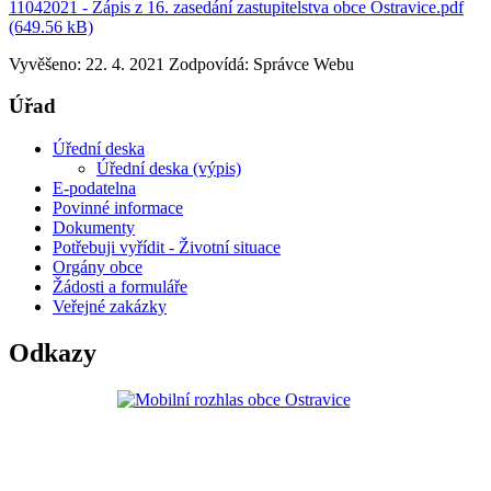
11042021 - Zápis z 16. zasedání zastupitelstva obce Ostravice.pdf
(649.56 kB)
Vyvěšeno: 22. 4. 2021
Zodpovídá:
Správce Webu
Úřad
Úřední deska
Úřední deska (výpis)
E-podatelna
Povinné informace
Dokumenty
Potřebuji vyřídit - Životní situace
Orgány obce
Žádosti a formuláře
Veřejné zakázky
Odkazy