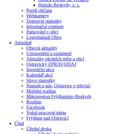
Hnízdo Beskydy, z. s.
Portál občana
Webkamery
Dopravní statistiky
Informační centrum
Parkování v obci
Logomanuál Obce
Aktuálně
Obecní aktuality
Upozornění a oznámení
Aktuality okolních měst a obcí
Ostravický ZPRAVODAJ
Investiční akce
Kalendář akcí
Slovo starostky
Napsali o nás, Ostravice v televizi
Mobilní rozhlas
Mikroregion Frýdlantsko-Beskydy
Rozhlas
Facebook
Volná pracovní místa
Frýdlant nad Ostravicí
Úřad
Úřední deska