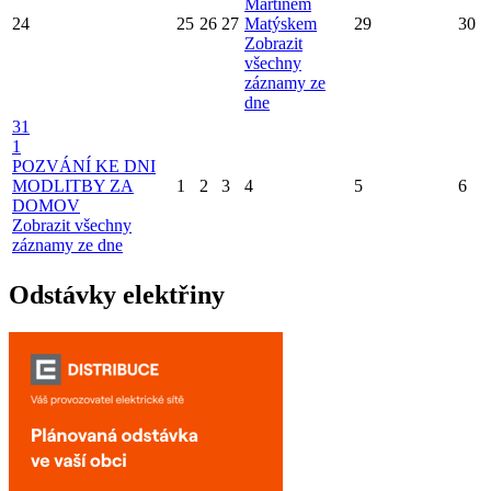
Martinem
24
25
26
27
Matýskem
29
30
Zobrazit
všechny
záznamy ze
dne
31
1
POZVÁNÍ KE DNI
MODLITBY ZA
1
2
3
4
5
6
DOMOV
Zobrazit všechny
záznamy ze dne
Odstávky elektřiny