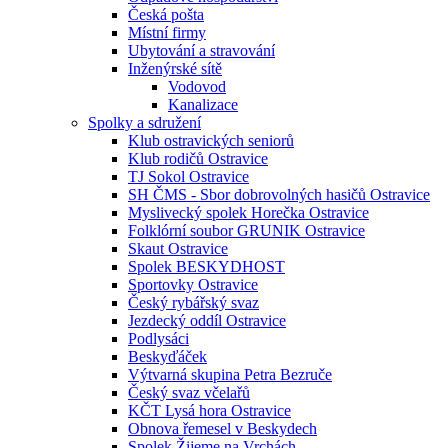
Česká pošta
Místní firmy
Ubytování a stravování
Inženýrské sítě
Vodovod
Kanalizace
Spolky a sdružení
Klub ostravických seniorů
Klub rodičů Ostravice
TJ Sokol Ostravice
SH ČMS - Sbor dobrovolných hasičů Ostravice
Myslivecký spolek Horečka Ostravice
Folklórní soubor GRUNIK Ostravice
Skaut Ostravice
Spolek BESKYDHOST
Sportovky Ostravice
Český rybářský svaz
Jezdecký oddíl Ostravice
Podlysáci
Beskyďáček
Výtvarná skupina Petra Bezruče
Český svaz včelařů
KČT Lysá hora Ostravice
Obnova řemesel v Beskydech
Spolek Žijeme na Vrchách