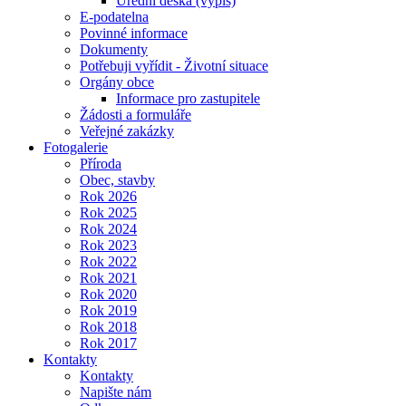
Úřední deska (výpis)
E-podatelna
Povinné informace
Dokumenty
Potřebuji vyřídit - Životní situace
Orgány obce
Informace pro zastupitele
Žádosti a formuláře
Veřejné zakázky
Fotogalerie
Příroda
Obec, stavby
Rok 2026
Rok 2025
Rok 2024
Rok 2023
Rok 2022
Rok 2021
Rok 2020
Rok 2019
Rok 2018
Rok 2017
Kontakty
Kontakty
Napište nám