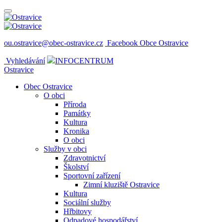
ou.ostravice@obec-ostravice.cz
Facebook Obce Ostravice
Vyhledávání
INFOCENTRUM
Ostravice
Obec Ostravice
O obci
Příroda
Památky
Kultura
Kronika
O obci
Služby v obci
Zdravotnictví
Školství
Sportovní zařízení
Zimní kluziště Ostravice
Kultura
Sociální služby
Hřbitovy
Odpadové hospodářství