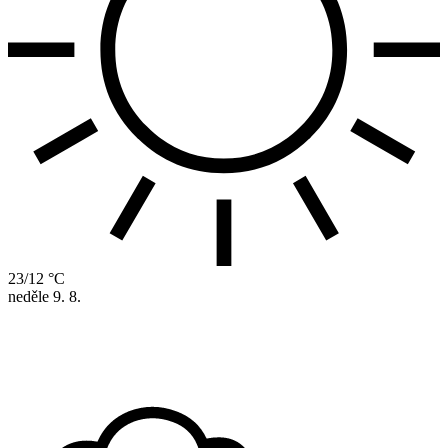
23/12 °C
neděle
9. 8.