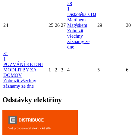
28
1
Diskotéka s DJ
Martinem
24
25
26
27
Matýskem
29
30
Zobrazit
všechny
záznamy ze
dne
31
1
POZVÁNÍ KE DNI
MODLITBY ZA
1
2
3
4
5
6
DOMOV
Zobrazit všechny
záznamy ze dne
Odstávky elektřiny