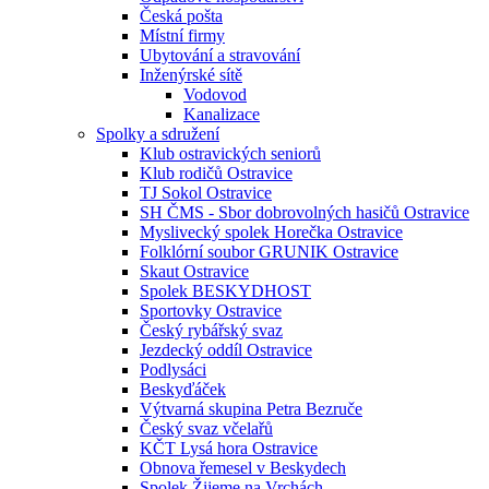
Česká pošta
Místní firmy
Ubytování a stravování
Inženýrské sítě
Vodovod
Kanalizace
Spolky a sdružení
Klub ostravických seniorů
Klub rodičů Ostravice
TJ Sokol Ostravice
SH ČMS - Sbor dobrovolných hasičů Ostravice
Myslivecký spolek Horečka Ostravice
Folklórní soubor GRUNIK Ostravice
Skaut Ostravice
Spolek BESKYDHOST
Sportovky Ostravice
Český rybářský svaz
Jezdecký oddíl Ostravice
Podlysáci
Beskyďáček
Výtvarná skupina Petra Bezruče
Český svaz včelařů
KČT Lysá hora Ostravice
Obnova řemesel v Beskydech
Spolek Žijeme na Vrchách