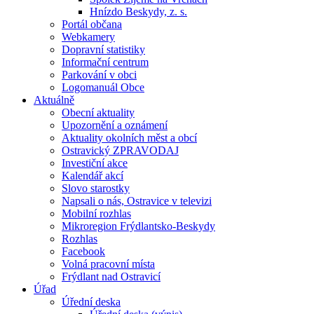
Hnízdo Beskydy, z. s.
Portál občana
Webkamery
Dopravní statistiky
Informační centrum
Parkování v obci
Logomanuál Obce
Aktuálně
Obecní aktuality
Upozornění a oznámení
Aktuality okolních měst a obcí
Ostravický ZPRAVODAJ
Investiční akce
Kalendář akcí
Slovo starostky
Napsali o nás, Ostravice v televizi
Mobilní rozhlas
Mikroregion Frýdlantsko-Beskydy
Rozhlas
Facebook
Volná pracovní místa
Frýdlant nad Ostravicí
Úřad
Úřední deska