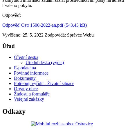
Poskytnutí informací žádám zaslat prostřednictvím pošty na adresu
trvalého pobytu.
Odpověď:
Odpověď Ostr 1500-2022-an.pdf (543.43 kB)
Vyvěšeno: 25. 5. 2022
Zodpovídá:
Správce Webu
Úřad
Úřední deska
Úřední deska (výpis)
E-podatelna
Povinné informace
Dokumenty
Potřebuji vyřídit - Životní situace
Orgány obce
Žádosti a formuláře
Veřejné zakázky
Odkazy