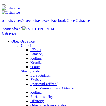
ou.ostravice@obec-ostravice.cz
Facebook Obce Ostravice
Vyhledávání
INFOCENTRUM
Ostravice
Obec Ostravice
O obci
Příroda
Památky
Kultura
Kronika
O obci
Služby v obci
Zdravotnictví
Školství
Sportovní zařízení
Zimní kluziště Ostravice
Kultura
Sociální služby
Hřbitovy
Odpadové hospodářství