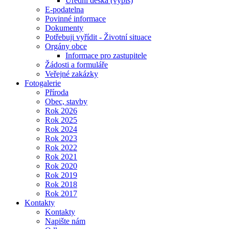
Úřední deska (výpis)
E-podatelna
Povinné informace
Dokumenty
Potřebuji vyřídit - Životní situace
Orgány obce
Informace pro zastupitele
Žádosti a formuláře
Veřejné zakázky
Fotogalerie
Příroda
Obec, stavby
Rok 2026
Rok 2025
Rok 2024
Rok 2023
Rok 2022
Rok 2021
Rok 2020
Rok 2019
Rok 2018
Rok 2017
Kontakty
Kontakty
Napište nám