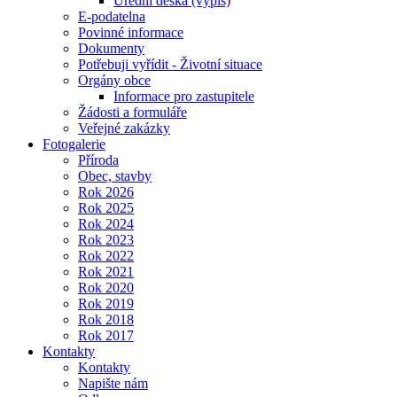
Úřední deska (výpis)
E-podatelna
Povinné informace
Dokumenty
Potřebuji vyřídit - Životní situace
Orgány obce
Informace pro zastupitele
Žádosti a formuláře
Veřejné zakázky
Fotogalerie
Příroda
Obec, stavby
Rok 2026
Rok 2025
Rok 2024
Rok 2023
Rok 2022
Rok 2021
Rok 2020
Rok 2019
Rok 2018
Rok 2017
Kontakty
Kontakty
Napište nám