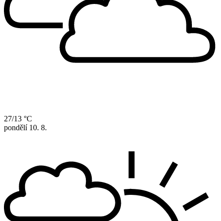
27/13 °C
pondělí
10. 8.