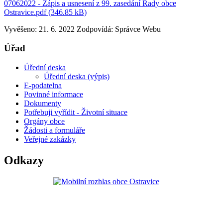
07062022 - Zápis a usnesení z 99. zasedání Rady obce
Ostravice.pdf (346.85 kB)
Vyvěšeno: 21. 6. 2022
Zodpovídá:
Správce Webu
Úřad
Úřední deska
Úřední deska (výpis)
E-podatelna
Povinné informace
Dokumenty
Potřebuji vyřídit - Životní situace
Orgány obce
Žádosti a formuláře
Veřejné zakázky
Odkazy