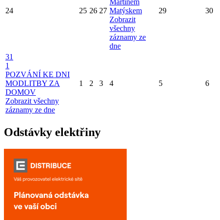
Martinem
24
25
26
27
Matýskem
29
30
Zobrazit
všechny
záznamy ze
dne
31
1
POZVÁNÍ KE DNI
MODLITBY ZA
1
2
3
4
5
6
DOMOV
Zobrazit všechny
záznamy ze dne
Odstávky elektřiny