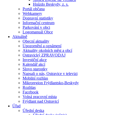
Hnízdo Beskydy, z. s.
Portál občana
Webkamery
Dopravní statistiky
Informační centrum
Parkování v obci
Logomanuál Obce
Aktuálně
Obecní aktuality
Upozornění a oznámení
Aktuality okolních měst a obcí
Ostravický ZPRAVODAJ
Investiční akce
Kalendář akcí
Slovo starostky
Napsali o nás, Ostravice v televizi
Mobilní rozhlas
Mikroregion Frýdlantsko-Beskydy
Rozhlas
Facebook
Volná pracovní místa
Frýdlant nad Ostravicí
Úřad
Úřední deska