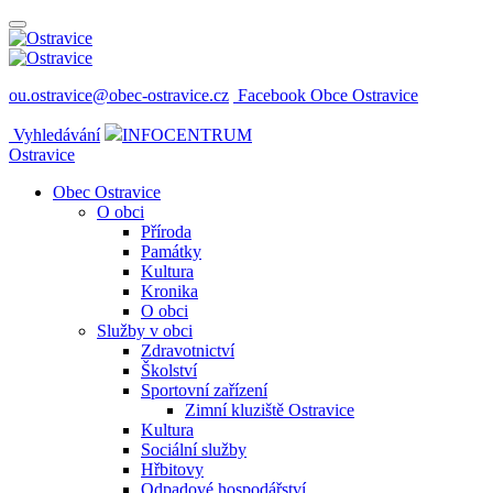
ou.ostravice@obec-ostravice.cz
Facebook Obce Ostravice
Vyhledávání
INFOCENTRUM
Ostravice
Obec Ostravice
O obci
Příroda
Památky
Kultura
Kronika
O obci
Služby v obci
Zdravotnictví
Školství
Sportovní zařízení
Zimní kluziště Ostravice
Kultura
Sociální služby
Hřbitovy
Odpadové hospodářství