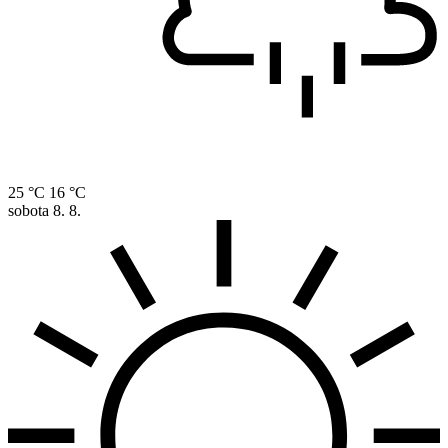
25 °C
16 °C
sobota
8. 8.