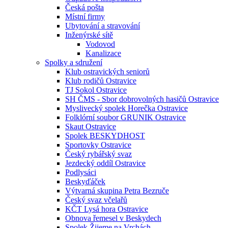
Česká pošta
Místní firmy
Ubytování a stravování
Inženýrské sítě
Vodovod
Kanalizace
Spolky a sdružení
Klub ostravických seniorů
Klub rodičů Ostravice
TJ Sokol Ostravice
SH ČMS - Sbor dobrovolných hasičů Ostravice
Myslivecký spolek Horečka Ostravice
Folklórní soubor GRUNIK Ostravice
Skaut Ostravice
Spolek BESKYDHOST
Sportovky Ostravice
Český rybářský svaz
Jezdecký oddíl Ostravice
Podlysáci
Beskyďáček
Výtvarná skupina Petra Bezruče
Český svaz včelařů
KČT Lysá hora Ostravice
Obnova řemesel v Beskydech
Spolek Žijeme na Vrchách