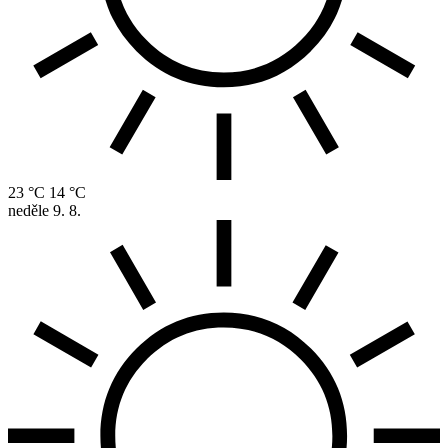
23 °C
14 °C
neděle
9. 8.