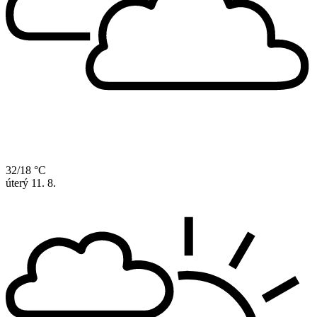
32/18 °C
úterý
11. 8.