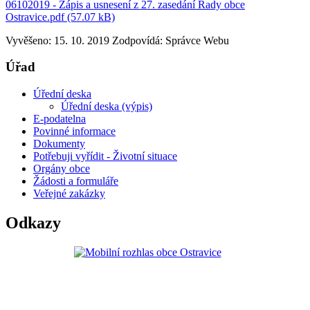
06102019 - Zápis a usnesení z 27. zasedání Rady obce
Ostravice.pdf (57.07 kB)
Vyvěšeno: 15. 10. 2019
Zodpovídá:
Správce Webu
Úřad
Úřední deska
Úřední deska (výpis)
E-podatelna
Povinné informace
Dokumenty
Potřebuji vyřídit - Životní situace
Orgány obce
Žádosti a formuláře
Veřejné zakázky
Odkazy