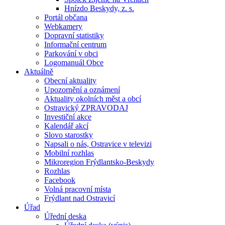
Hnízdo Beskydy, z. s.
Portál občana
Webkamery
Dopravní statistiky
Informační centrum
Parkování v obci
Logomanuál Obce
Aktuálně
Obecní aktuality
Upozornění a oznámení
Aktuality okolních měst a obcí
Ostravický ZPRAVODAJ
Investiční akce
Kalendář akcí
Slovo starostky
Napsali o nás, Ostravice v televizi
Mobilní rozhlas
Mikroregion Frýdlantsko-Beskydy
Rozhlas
Facebook
Volná pracovní místa
Frýdlant nad Ostravicí
Úřad
Úřední deska