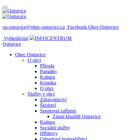
ou.ostravice@obec-ostravice.cz
Facebook Obce Ostravice
Vyhledávání
INFOCENTRUM
Ostravice
Obec Ostravice
O obci
Příroda
Památky
Kultura
Kronika
O obci
Služby v obci
Zdravotnictví
Školství
Sportovní zařízení
Zimní kluziště Ostravice
Kultura
Sociální služby
Hřbitovy
Odpadové hospodářství