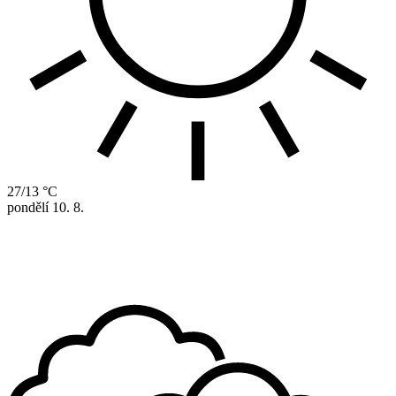
27/13 °C
pondělí
10. 8.