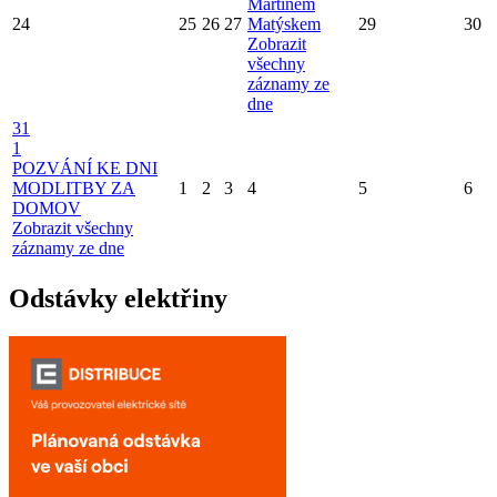
Martinem
24
25
26
27
Matýskem
29
30
Zobrazit
všechny
záznamy ze
dne
31
1
POZVÁNÍ KE DNI
MODLITBY ZA
1
2
3
4
5
6
DOMOV
Zobrazit všechny
záznamy ze dne
Odstávky elektřiny