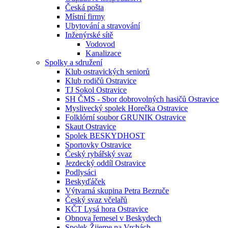
Česká pošta
Místní firmy
Ubytování a stravování
Inženýrské sítě
Vodovod
Kanalizace
Spolky a sdružení
Klub ostravických seniorů
Klub rodičů Ostravice
TJ Sokol Ostravice
SH ČMS - Sbor dobrovolných hasičů Ostravice
Myslivecký spolek Horečka Ostravice
Folklórní soubor GRUNIK Ostravice
Skaut Ostravice
Spolek BESKYDHOST
Sportovky Ostravice
Český rybářský svaz
Jezdecký oddíl Ostravice
Podlysáci
Beskyďáček
Výtvarná skupina Petra Bezruče
Český svaz včelařů
KČT Lysá hora Ostravice
Obnova řemesel v Beskydech
Spolek Žijeme na Vrchách