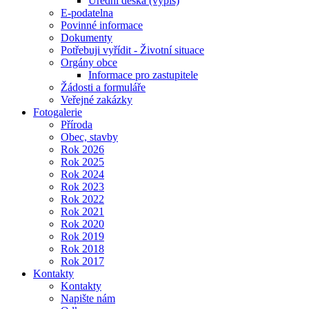
Úřední deska (výpis)
E-podatelna
Povinné informace
Dokumenty
Potřebuji vyřídit - Životní situace
Orgány obce
Informace pro zastupitele
Žádosti a formuláře
Veřejné zakázky
Fotogalerie
Příroda
Obec, stavby
Rok 2026
Rok 2025
Rok 2024
Rok 2023
Rok 2022
Rok 2021
Rok 2020
Rok 2019
Rok 2018
Rok 2017
Kontakty
Kontakty
Napište nám