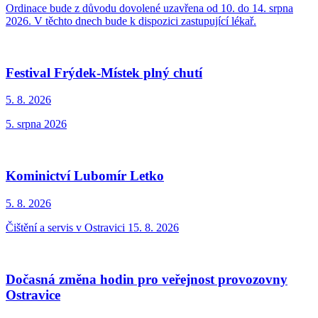
Ordinace bude z důvodu dovolené uzavřena od 10. do 14. srpna
2026. V těchto dnech bude k dispozici zastupující lékař.
Festival Frýdek-Místek plný chutí
5. 8.
2026
5. srpna 2026
Kominictví Lubomír Letko
5. 8.
2026
Čištění a servis v Ostravici 15. 8. 2026
Dočasná změna hodin pro veřejnost provozovny
Ostravice