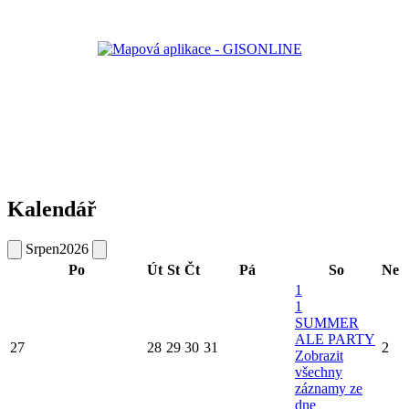
Kalendář
Srpen
2026
Po
Út
St
Čt
Pá
So
Ne
1
1
SUMMER
ALE PARTY
27
28
29
30
31
2
Zobrazit
všechny
záznamy ze
dne