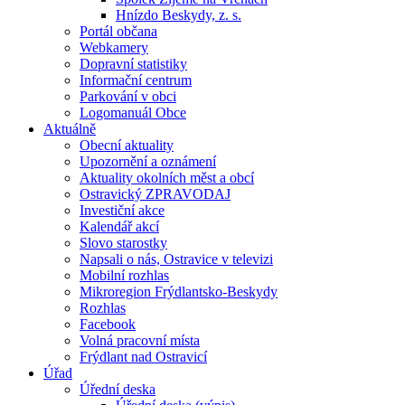
Hnízdo Beskydy, z. s.
Portál občana
Webkamery
Dopravní statistiky
Informační centrum
Parkování v obci
Logomanuál Obce
Aktuálně
Obecní aktuality
Upozornění a oznámení
Aktuality okolních měst a obcí
Ostravický ZPRAVODAJ
Investiční akce
Kalendář akcí
Slovo starostky
Napsali o nás, Ostravice v televizi
Mobilní rozhlas
Mikroregion Frýdlantsko-Beskydy
Rozhlas
Facebook
Volná pracovní místa
Frýdlant nad Ostravicí
Úřad
Úřední deska