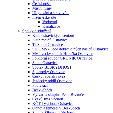
Česká pošta
Místní firmy
Ubytování a stravování
Inženýrské sítě
Vodovod
Kanalizace
Spolky a sdružení
Klub ostravických seniorů
Klub rodičů Ostravice
TJ Sokol Ostravice
SH ČMS - Sbor dobrovolných hasičů Ostravice
Myslivecký spolek Horečka Ostravice
Folklórní soubor GRUNIK Ostravice
Skaut Ostravice
Spolek BESKYDHOST
Sportovky Ostravice
Český rybářský svaz
Jezdecký oddíl Ostravice
Podlysáci
Beskyďáček
Výtvarná skupina Petra Bezruče
Český svaz včelařů
KČT Lysá hora Ostravice
Obnova řemesel v Beskydech
Spolek Žijeme na Vrchách