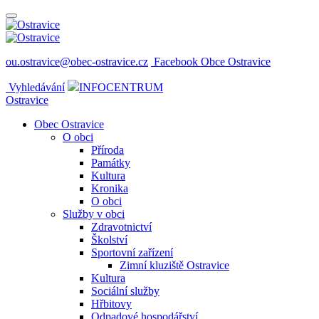
ou.ostravice@obec-ostravice.cz
Facebook Obce Ostravice
Vyhledávání
INFOCENTRUM
Ostravice
Obec Ostravice
O obci
Příroda
Památky
Kultura
Kronika
O obci
Služby v obci
Zdravotnictví
Školství
Sportovní zařízení
Zimní kluziště Ostravice
Kultura
Sociální služby
Hřbitovy
Odpadové hospodářství