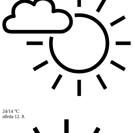
24/14 °C
středa
12. 8.