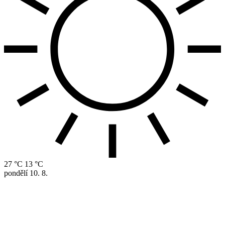
27 °C
13 °C
pondělí
10. 8.