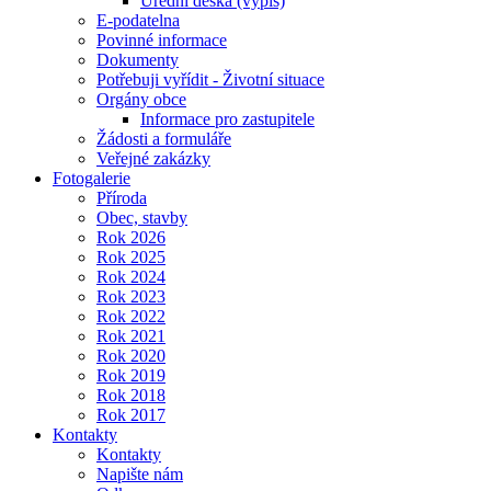
Úřední deska (výpis)
E-podatelna
Povinné informace
Dokumenty
Potřebuji vyřídit - Životní situace
Orgány obce
Informace pro zastupitele
Žádosti a formuláře
Veřejné zakázky
Fotogalerie
Příroda
Obec, stavby
Rok 2026
Rok 2025
Rok 2024
Rok 2023
Rok 2022
Rok 2021
Rok 2020
Rok 2019
Rok 2018
Rok 2017
Kontakty
Kontakty
Napište nám