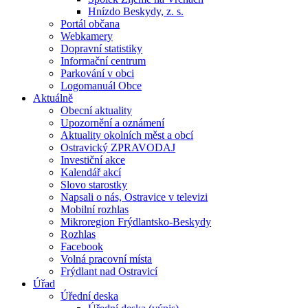
Hnízdo Beskydy, z. s.
Portál občana
Webkamery
Dopravní statistiky
Informační centrum
Parkování v obci
Logomanuál Obce
Aktuálně
Obecní aktuality
Upozornění a oznámení
Aktuality okolních měst a obcí
Ostravický ZPRAVODAJ
Investiční akce
Kalendář akcí
Slovo starostky
Napsali o nás, Ostravice v televizi
Mobilní rozhlas
Mikroregion Frýdlantsko-Beskydy
Rozhlas
Facebook
Volná pracovní místa
Frýdlant nad Ostravicí
Úřad
Úřední deska