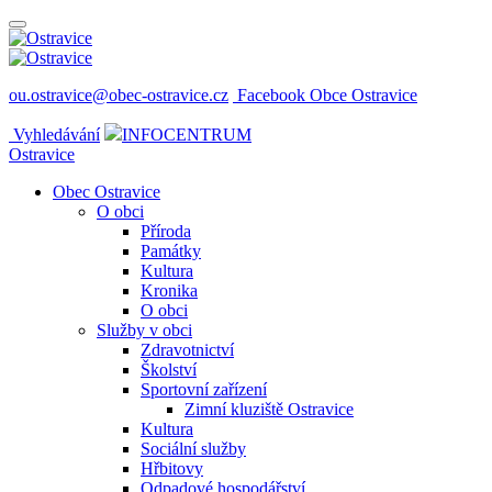
ou.ostravice@obec-ostravice.cz
Facebook Obce Ostravice
Vyhledávání
INFOCENTRUM
Ostravice
Obec Ostravice
O obci
Příroda
Památky
Kultura
Kronika
O obci
Služby v obci
Zdravotnictví
Školství
Sportovní zařízení
Zimní kluziště Ostravice
Kultura
Sociální služby
Hřbitovy
Odpadové hospodářství