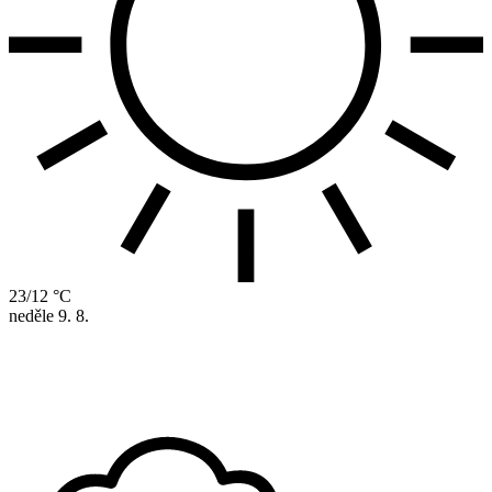
23/12 °C
neděle
9. 8.