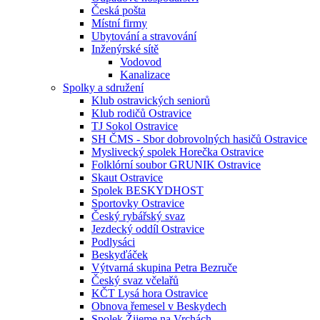
Česká pošta
Místní firmy
Ubytování a stravování
Inženýrské sítě
Vodovod
Kanalizace
Spolky a sdružení
Klub ostravických seniorů
Klub rodičů Ostravice
TJ Sokol Ostravice
SH ČMS - Sbor dobrovolných hasičů Ostravice
Myslivecký spolek Horečka Ostravice
Folklórní soubor GRUNIK Ostravice
Skaut Ostravice
Spolek BESKYDHOST
Sportovky Ostravice
Český rybářský svaz
Jezdecký oddíl Ostravice
Podlysáci
Beskyďáček
Výtvarná skupina Petra Bezruče
Český svaz včelařů
KČT Lysá hora Ostravice
Obnova řemesel v Beskydech
Spolek Žijeme na Vrchách