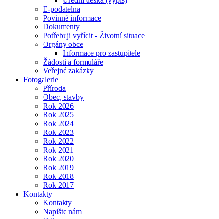
Úřední deska (výpis)
E-podatelna
Povinné informace
Dokumenty
Potřebuji vyřídit - Životní situace
Orgány obce
Informace pro zastupitele
Žádosti a formuláře
Veřejné zakázky
Fotogalerie
Příroda
Obec, stavby
Rok 2026
Rok 2025
Rok 2024
Rok 2023
Rok 2022
Rok 2021
Rok 2020
Rok 2019
Rok 2018
Rok 2017
Kontakty
Kontakty
Napište nám