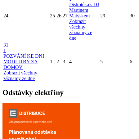
Diskotéka s DJ
Martinem
24
25
26
27
Matýskem
29
30
Zobrazit
všechny
záznamy ze
dne
31
1
POZVÁNÍ KE DNI
MODLITBY ZA
1
2
3
4
5
6
DOMOV
Zobrazit všechny
záznamy ze dne
Odstávky elektřiny