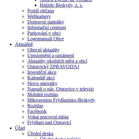
Hnízdo Beskydy, z. s.
Portál občana
Webkamery
Dopravní statistiky
Informační centrum
Parkování v obci
Logomanuál Obce
Aktuálně
Obecní aktuality
Upozornění a oznámení
Aktuality okolních měst a obcí
Ostravický ZPRAVODAJ
Investiční akce
Kalendář akcí
Slovo starostky
Napsali o nás, Ostravice v televizi
Mobilní rozhlas
Mikroregion Frýdlantsko-Beskydy
Rozhlas
Facebook
Volná pracovní místa
Frýdlant nad Ostravicí
Úřad
Úřední deska