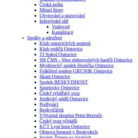
Česká pošta
Místní firmy
Ubytování a stravování
Inženýrské sítě
Vodovod
Kanalizace
Spolky a sdružení
Klub ostravických seniorů
Klub rodičů Ostravice
TJ Sokol Ostravice
SH ČMS - Sbor dobrovolných hasičů Ostravice
Myslivecký spolek Horečka Ostravice
Folklórní soubor GRUNIK Ostravice
Skaut Ostravice
Spolek BESKYDHOST
Sportovky Ostravice
Český rybářský svaz
Jezdecký oddíl Ostravice
Podlysáci
Beskyďáček
Výtvarná skupina Petra Bezruče
Český svaz včelařů
KČT Lysá hora Ostravice
Obnova řemesel v Beskydech
Spolek Žijeme na Vrchách