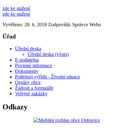
zde ke stažení
zde ke stažení
Vyvěšeno: 28. 6. 2018
Zodpovídá:
Správce Webu
Úřad
Úřední deska
Úřední deska (výpis)
E-podatelna
Povinné informace
Dokumenty
Potřebuji vyřídit - Životní situace
Orgány obce
Žádosti a formuláře
Veřejné zakázky
Odkazy