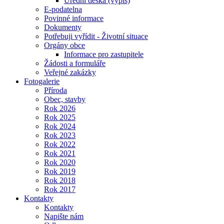
Úřední deska (výpis)
E-podatelna
Povinné informace
Dokumenty
Potřebuji vyřídit - Životní situace
Orgány obce
Informace pro zastupitele
Žádosti a formuláře
Veřejné zakázky
Fotogalerie
Příroda
Obec, stavby
Rok 2026
Rok 2025
Rok 2024
Rok 2023
Rok 2022
Rok 2021
Rok 2020
Rok 2019
Rok 2018
Rok 2017
Kontakty
Kontakty
Napište nám