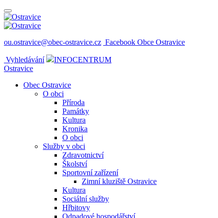
ou.ostravice@obec-ostravice.cz
Facebook Obce Ostravice
Vyhledávání
INFOCENTRUM
Ostravice
Obec Ostravice
O obci
Příroda
Památky
Kultura
Kronika
O obci
Služby v obci
Zdravotnictví
Školství
Sportovní zařízení
Zimní kluziště Ostravice
Kultura
Sociální služby
Hřbitovy
Odpadové hospodářství