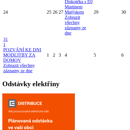
Diskotéka s DJ
Martinem
24
25
26
27
Matýskem
29
30
Zobrazit
všechny
záznamy ze
dne
31
1
POZVÁNÍ KE DNI
MODLITBY ZA
1
2
3
4
5
6
DOMOV
Zobrazit všechny
záznamy ze dne
Odstávky elektřiny