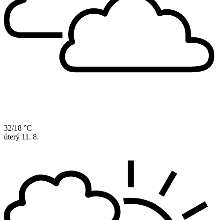
32/18 °C
úterý
11. 8.