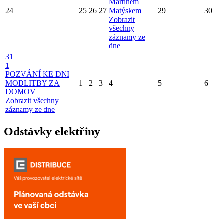
Martinem
24
25
26
27
Matýskem
29
30
Zobrazit
všechny
záznamy ze
dne
31
1
POZVÁNÍ KE DNI
MODLITBY ZA
1
2
3
4
5
6
DOMOV
Zobrazit všechny
záznamy ze dne
Odstávky elektřiny