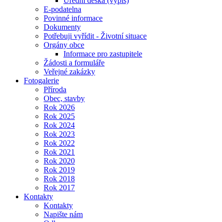
Úřední deska (výpis)
E-podatelna
Povinné informace
Dokumenty
Potřebuji vyřídit - Životní situace
Orgány obce
Informace pro zastupitele
Žádosti a formuláře
Veřejné zakázky
Fotogalerie
Příroda
Obec, stavby
Rok 2026
Rok 2025
Rok 2024
Rok 2023
Rok 2022
Rok 2021
Rok 2020
Rok 2019
Rok 2018
Rok 2017
Kontakty
Kontakty
Napište nám