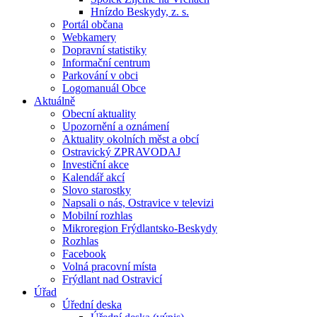
Hnízdo Beskydy, z. s.
Portál občana
Webkamery
Dopravní statistiky
Informační centrum
Parkování v obci
Logomanuál Obce
Aktuálně
Obecní aktuality
Upozornění a oznámení
Aktuality okolních měst a obcí
Ostravický ZPRAVODAJ
Investiční akce
Kalendář akcí
Slovo starostky
Napsali o nás, Ostravice v televizi
Mobilní rozhlas
Mikroregion Frýdlantsko-Beskydy
Rozhlas
Facebook
Volná pracovní místa
Frýdlant nad Ostravicí
Úřad
Úřední deska