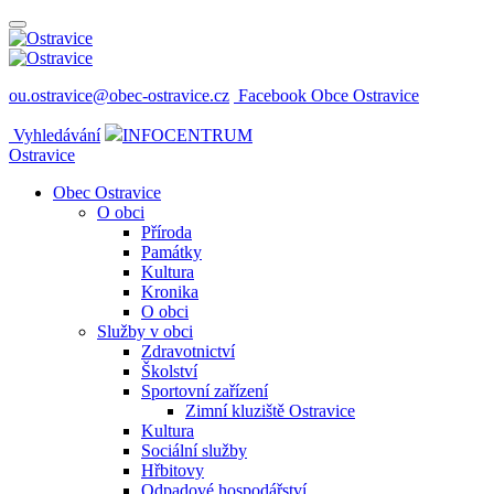
ou.ostravice@obec-ostravice.cz
Facebook Obce Ostravice
Vyhledávání
INFOCENTRUM
Ostravice
Obec Ostravice
O obci
Příroda
Památky
Kultura
Kronika
O obci
Služby v obci
Zdravotnictví
Školství
Sportovní zařízení
Zimní kluziště Ostravice
Kultura
Sociální služby
Hřbitovy
Odpadové hospodářství