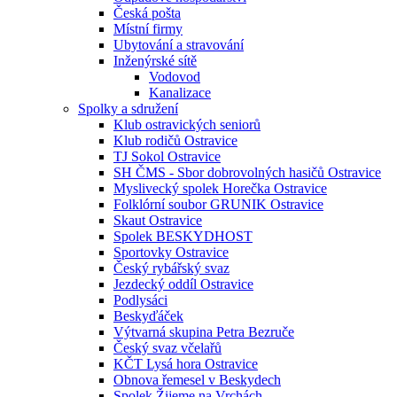
Česká pošta
Místní firmy
Ubytování a stravování
Inženýrské sítě
Vodovod
Kanalizace
Spolky a sdružení
Klub ostravických seniorů
Klub rodičů Ostravice
TJ Sokol Ostravice
SH ČMS - Sbor dobrovolných hasičů Ostravice
Myslivecký spolek Horečka Ostravice
Folklórní soubor GRUNIK Ostravice
Skaut Ostravice
Spolek BESKYDHOST
Sportovky Ostravice
Český rybářský svaz
Jezdecký oddíl Ostravice
Podlysáci
Beskyďáček
Výtvarná skupina Petra Bezruče
Český svaz včelařů
KČT Lysá hora Ostravice
Obnova řemesel v Beskydech
Spolek Žijeme na Vrchách