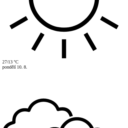
27/13 °C
pondělí
10. 8.