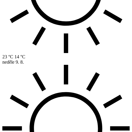
23 °C
14 °C
neděle
9. 8.