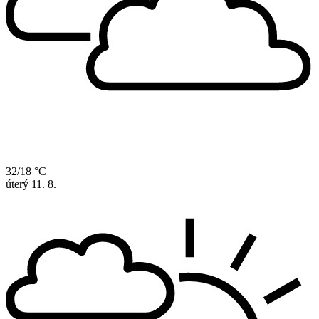
32/18 °C
úterý
11. 8.