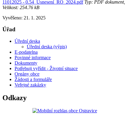
11012025 - 0.54_Usnesení_RO_2024.pdf
Typ: PDF dokument,
Velikost: 254.76 kB
Vyvěšeno: 21. 1. 2025
Úřad
Úřední deska
Úřední deska (výpis)
E-podatelna
Povinné informace
Dokumenty
Potřebuji vyřídit - Životní situace
Orgány obce
Žádosti a formuláře
Veřejné zakázky
Odkazy