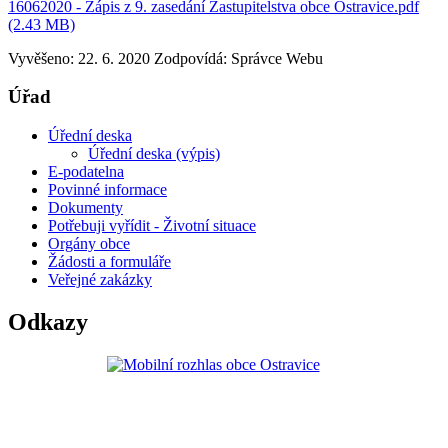
16062020 - Zápis z 9. zasedání Zastupitelstva obce Ostravice.pdf
(2.43 MB)
Vyvěšeno: 22. 6. 2020
Zodpovídá:
Správce Webu
Úřad
Úřední deska
Úřední deska (výpis)
E-podatelna
Povinné informace
Dokumenty
Potřebuji vyřídit - Životní situace
Orgány obce
Žádosti a formuláře
Veřejné zakázky
Odkazy