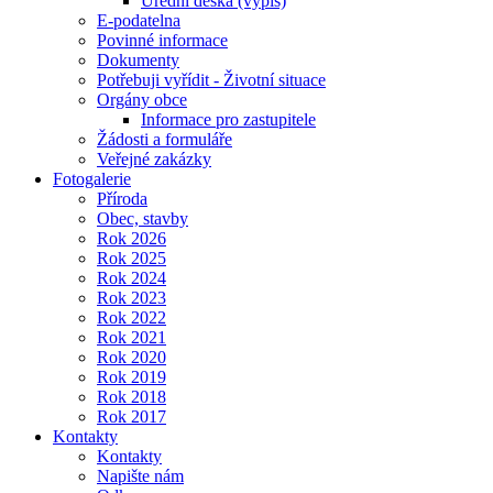
Úřední deska (výpis)
E-podatelna
Povinné informace
Dokumenty
Potřebuji vyřídit - Životní situace
Orgány obce
Informace pro zastupitele
Žádosti a formuláře
Veřejné zakázky
Fotogalerie
Příroda
Obec, stavby
Rok 2026
Rok 2025
Rok 2024
Rok 2023
Rok 2022
Rok 2021
Rok 2020
Rok 2019
Rok 2018
Rok 2017
Kontakty
Kontakty
Napište nám