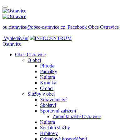
ou.ostravice@obec-ostravice.cz
Facebook Obce Ostravice
Vyhledávání
INFOCENTRUM
Ostravice
Obec Ostravice
O obci
Příroda
Památky
Kultura
Kronika
O obci
Služby v obci
Zdravotnictví
Školství
Sportovní zařízení
Zimní kluziště Ostravice
Kultura
Sociální služby
Hřbitovy
Odpadové hospodářství