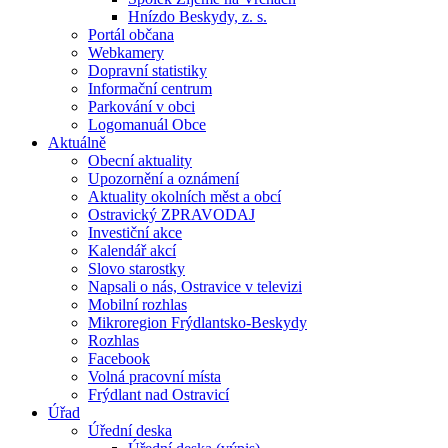
Hnízdo Beskydy, z. s.
Portál občana
Webkamery
Dopravní statistiky
Informační centrum
Parkování v obci
Logomanuál Obce
Aktuálně
Obecní aktuality
Upozornění a oznámení
Aktuality okolních měst a obcí
Ostravický ZPRAVODAJ
Investiční akce
Kalendář akcí
Slovo starostky
Napsali o nás, Ostravice v televizi
Mobilní rozhlas
Mikroregion Frýdlantsko-Beskydy
Rozhlas
Facebook
Volná pracovní místa
Frýdlant nad Ostravicí
Úřad
Úřední deska