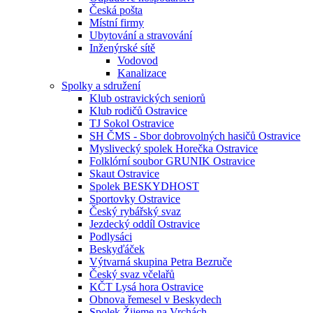
Česká pošta
Místní firmy
Ubytování a stravování
Inženýrské sítě
Vodovod
Kanalizace
Spolky a sdružení
Klub ostravických seniorů
Klub rodičů Ostravice
TJ Sokol Ostravice
SH ČMS - Sbor dobrovolných hasičů Ostravice
Myslivecký spolek Horečka Ostravice
Folklórní soubor GRUNIK Ostravice
Skaut Ostravice
Spolek BESKYDHOST
Sportovky Ostravice
Český rybářský svaz
Jezdecký oddíl Ostravice
Podlysáci
Beskyďáček
Výtvarná skupina Petra Bezruče
Český svaz včelařů
KČT Lysá hora Ostravice
Obnova řemesel v Beskydech
Spolek Žijeme na Vrchách