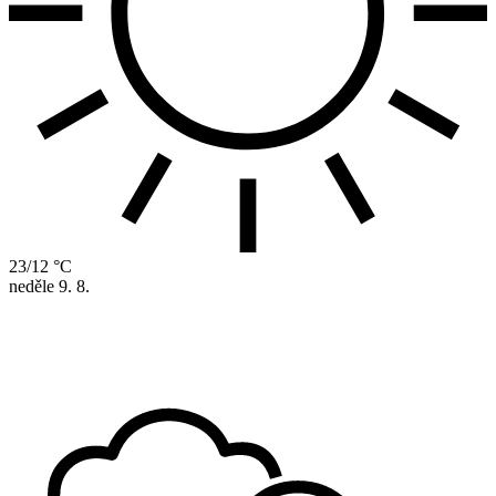
23/12 °C
neděle
9. 8.