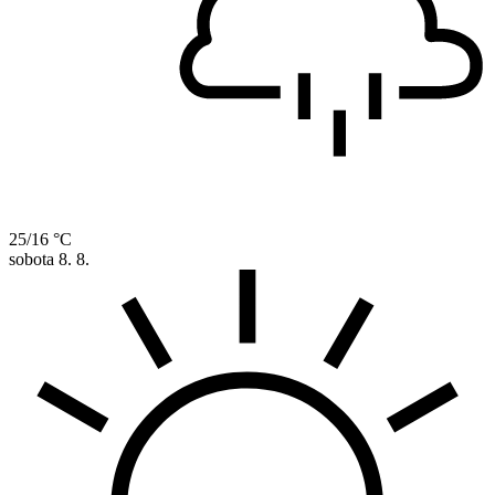
25/16 °C
sobota
8. 8.