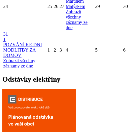
Martinem
24
25
26
27
Matýskem
29
30
Zobrazit
všechny
záznamy ze
dne
31
1
POZVÁNÍ KE DNI
MODLITBY ZA
1
2
3
4
5
6
DOMOV
Zobrazit všechny
záznamy ze dne
Odstávky elektřiny