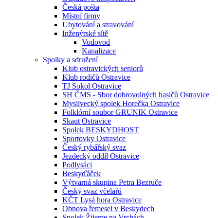
Česká pošta
Místní firmy
Ubytování a stravování
Inženýrské sítě
Vodovod
Kanalizace
Spolky a sdružení
Klub ostravických seniorů
Klub rodičů Ostravice
TJ Sokol Ostravice
SH ČMS - Sbor dobrovolných hasičů Ostravice
Myslivecký spolek Horečka Ostravice
Folklórní soubor GRUNIK Ostravice
Skaut Ostravice
Spolek BESKYDHOST
Sportovky Ostravice
Český rybářský svaz
Jezdecký oddíl Ostravice
Podlysáci
Beskyďáček
Výtvarná skupina Petra Bezruče
Český svaz včelařů
KČT Lysá hora Ostravice
Obnova řemesel v Beskydech
Spolek Žijeme na Vrchách