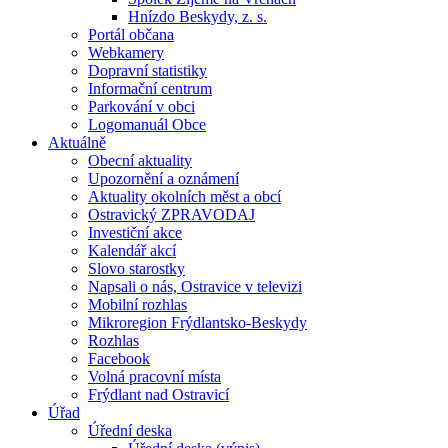
Hnízdo Beskydy, z. s.
Portál občana
Webkamery
Dopravní statistiky
Informační centrum
Parkování v obci
Logomanuál Obce
Aktuálně
Obecní aktuality
Upozornění a oznámení
Aktuality okolních měst a obcí
Ostravický ZPRAVODAJ
Investiční akce
Kalendář akcí
Slovo starostky
Napsali o nás, Ostravice v televizi
Mobilní rozhlas
Mikroregion Frýdlantsko-Beskydy
Rozhlas
Facebook
Volná pracovní místa
Frýdlant nad Ostravicí
Úřad
Úřední deska