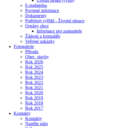
Úřední deska (výpis)
E-podatelna
Povinné informace
Dokumenty
Potřebuji vyřídit - Životní situace
Orgány obce
Informace pro zastupitele
Žádosti a formuláře
Veřejné zakázky
Fotogalerie
Příroda
Obec, stavby
Rok 2026
Rok 2025
Rok 2024
Rok 2023
Rok 2022
Rok 2021
Rok 2020
Rok 2019
Rok 2018
Rok 2017
Kontakty
Kontakty
Napište nám