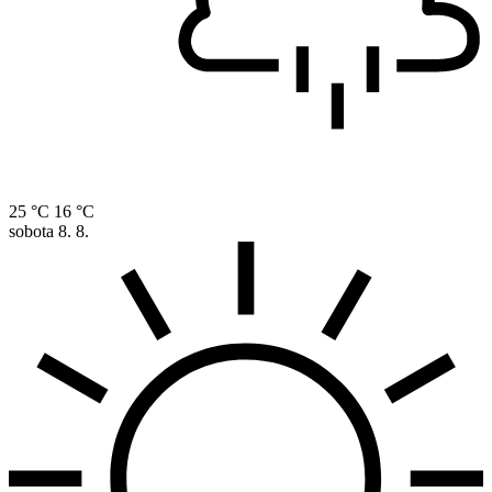
25 °C
16 °C
sobota
8. 8.