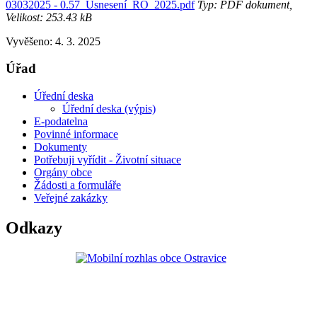
03032025 - 0.57_Usnesení_RO_2025.pdf
Typ: PDF dokument,
Velikost: 253.43 kB
Vyvěšeno: 4. 3. 2025
Úřad
Úřední deska
Úřední deska (výpis)
E-podatelna
Povinné informace
Dokumenty
Potřebuji vyřídit - Životní situace
Orgány obce
Žádosti a formuláře
Veřejné zakázky
Odkazy