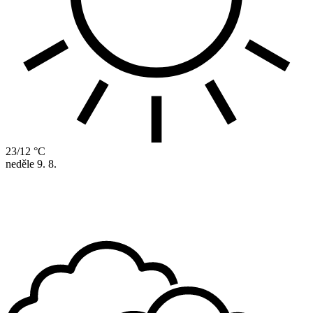
23/12 °C
neděle
9. 8.