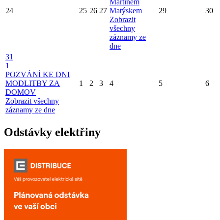
Martinem
24
25
26
27
Matýskem
29
30
Zobrazit
všechny
záznamy ze
dne
31
1
POZVÁNÍ KE DNI
MODLITBY ZA
1
2
3
4
5
6
DOMOV
Zobrazit všechny
záznamy ze dne
Odstávky elektřiny