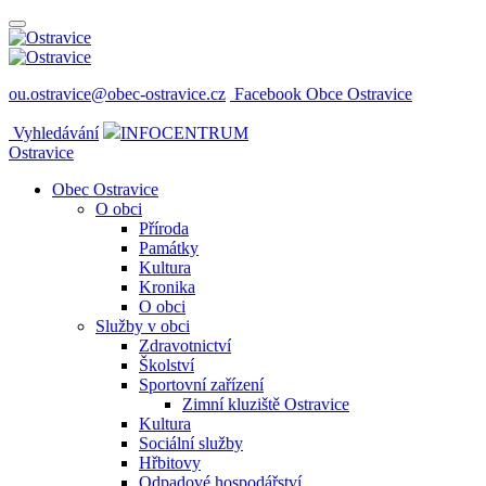
ou.ostravice@obec-ostravice.cz
Facebook Obce Ostravice
Vyhledávání
INFOCENTRUM
Ostravice
Obec Ostravice
O obci
Příroda
Památky
Kultura
Kronika
O obci
Služby v obci
Zdravotnictví
Školství
Sportovní zařízení
Zimní kluziště Ostravice
Kultura
Sociální služby
Hřbitovy
Odpadové hospodářství