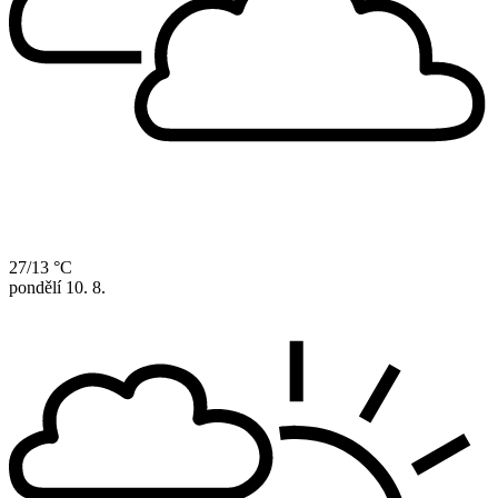
27/13 °C
pondělí
10. 8.