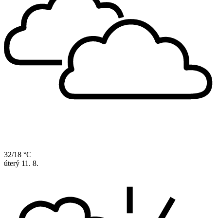
32/18 °C
úterý
11. 8.