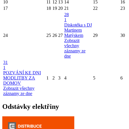
10
11
12
13
14
15
16
17
18
19
20
21
22
23
28
1
Diskotéka s DJ
Martinem
24
25
26
27
Matýskem
29
30
Zobrazit
všechny
záznamy ze
dne
31
1
POZVÁNÍ KE DNI
MODLITBY ZA
1
2
3
4
5
6
DOMOV
Zobrazit všechny
záznamy ze dne
Odstávky elektřiny