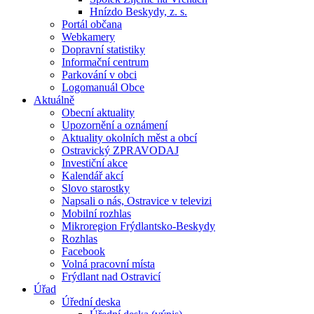
Hnízdo Beskydy, z. s.
Portál občana
Webkamery
Dopravní statistiky
Informační centrum
Parkování v obci
Logomanuál Obce
Aktuálně
Obecní aktuality
Upozornění a oznámení
Aktuality okolních měst a obcí
Ostravický ZPRAVODAJ
Investiční akce
Kalendář akcí
Slovo starostky
Napsali o nás, Ostravice v televizi
Mobilní rozhlas
Mikroregion Frýdlantsko-Beskydy
Rozhlas
Facebook
Volná pracovní místa
Frýdlant nad Ostravicí
Úřad
Úřední deska