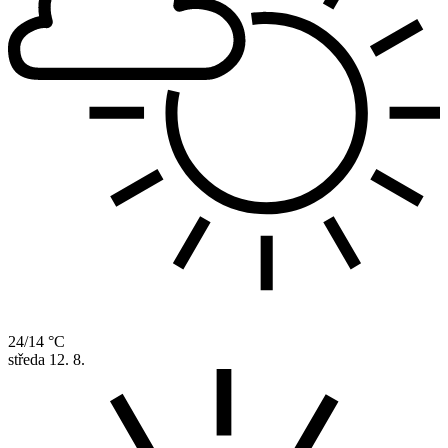
24/14 °C
středa
12. 8.