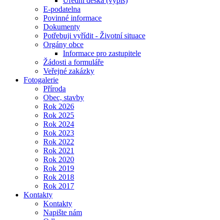
Úřední deska (výpis)
E-podatelna
Povinné informace
Dokumenty
Potřebuji vyřídit - Životní situace
Orgány obce
Informace pro zastupitele
Žádosti a formuláře
Veřejné zakázky
Fotogalerie
Příroda
Obec, stavby
Rok 2026
Rok 2025
Rok 2024
Rok 2023
Rok 2022
Rok 2021
Rok 2020
Rok 2019
Rok 2018
Rok 2017
Kontakty
Kontakty
Napište nám