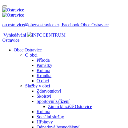
ou.ostravice@obec-ostravice.cz
Facebook Obce Ostravice
Vyhledávání
INFOCENTRUM
Ostravice
Obec Ostravice
O obci
Příroda
Památky
Kultura
Kronika
O obci
Služby v obci
Zdravotnictví
Školství
Sportovní zařízení
Zimní kluziště Ostravice
Kultura
Sociální služby
Hřbitovy
Odpadové hospodářství