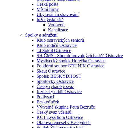
Česká pošta
Místní firmy
Ubytování a stravování
Inženýrské sítě
Vodovod
Kanalizace
Spolky a sdružení
Klub ostravických seniorů
Klub rodičů Ostravice
TJ Sokol Ostravice
SH ČMS - Sbor dobrovolných hasičů Ostravice
Myslivecký spolek Horečka Ostravice
Folklórní soubor GRUNIK Ostravice
Skaut Ostravice
Spolek BESKYDHOST
Sportovky Ostravice
Český rybářský svaz
Jezdecký oddíl Ostravice
Podlysáci
Beskyďáček
Výtvarná skupina Petra Bezruče
Český svaz včelařů
KČT Lysá hora Ostravice
Obnova řemesel v Beskydech
Spolek Žijeme na Vrchách