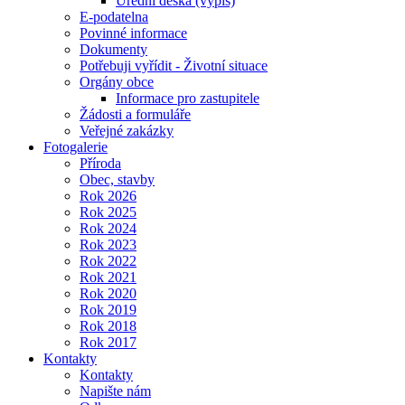
Úřední deska (výpis)
E-podatelna
Povinné informace
Dokumenty
Potřebuji vyřídit - Životní situace
Orgány obce
Informace pro zastupitele
Žádosti a formuláře
Veřejné zakázky
Fotogalerie
Příroda
Obec, stavby
Rok 2026
Rok 2025
Rok 2024
Rok 2023
Rok 2022
Rok 2021
Rok 2020
Rok 2019
Rok 2018
Rok 2017
Kontakty
Kontakty
Napište nám