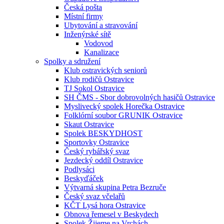
Česká pošta
Místní firmy
Ubytování a stravování
Inženýrské sítě
Vodovod
Kanalizace
Spolky a sdružení
Klub ostravických seniorů
Klub rodičů Ostravice
TJ Sokol Ostravice
SH ČMS - Sbor dobrovolných hasičů Ostravice
Myslivecký spolek Horečka Ostravice
Folklórní soubor GRUNIK Ostravice
Skaut Ostravice
Spolek BESKYDHOST
Sportovky Ostravice
Český rybářský svaz
Jezdecký oddíl Ostravice
Podlysáci
Beskyďáček
Výtvarná skupina Petra Bezruče
Český svaz včelařů
KČT Lysá hora Ostravice
Obnova řemesel v Beskydech
Spolek Žijeme na Vrchách