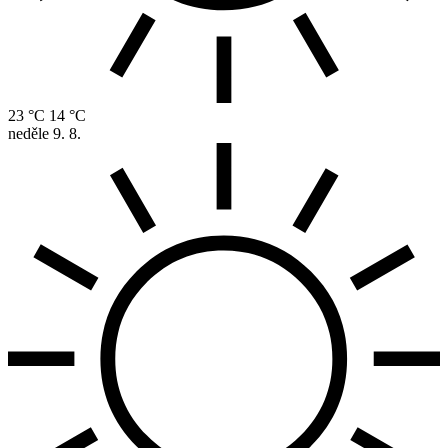
23 °C
14 °C
neděle
9. 8.