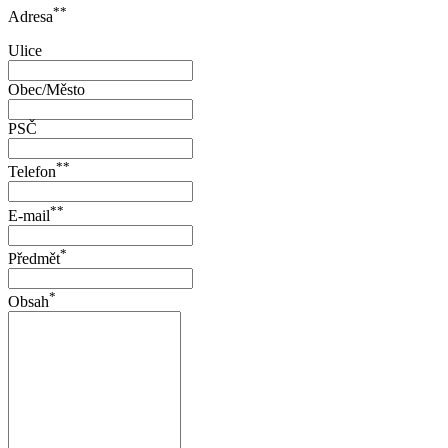
**
Adresa
Ulice
Obec/Město
PSČ
**
Telefon
**
E-mail
*
Předmět
*
Obsah