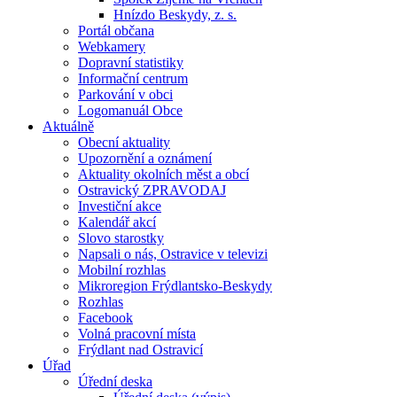
Hnízdo Beskydy, z. s.
Portál občana
Webkamery
Dopravní statistiky
Informační centrum
Parkování v obci
Logomanuál Obce
Aktuálně
Obecní aktuality
Upozornění a oznámení
Aktuality okolních měst a obcí
Ostravický ZPRAVODAJ
Investiční akce
Kalendář akcí
Slovo starostky
Napsali o nás, Ostravice v televizi
Mobilní rozhlas
Mikroregion Frýdlantsko-Beskydy
Rozhlas
Facebook
Volná pracovní místa
Frýdlant nad Ostravicí
Úřad
Úřední deska