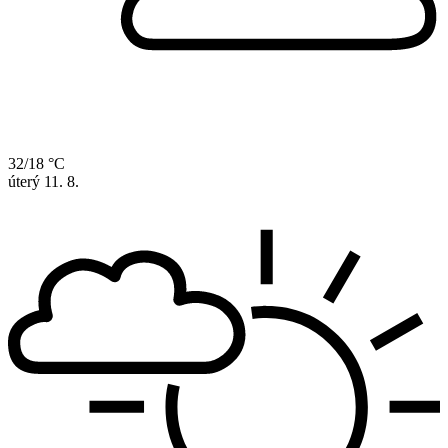
32/18 °C
úterý
11. 8.