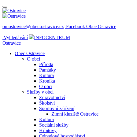
ou.ostravice@obec-ostravice.cz
Facebook Obce Ostravice
Vyhledávání
INFOCENTRUM
Ostravice
Obec Ostravice
O obci
Příroda
Památky
Kultura
Kronika
O obci
Služby v obci
Zdravotnictví
Školství
Sportovní zařízení
Zimní kluziště Ostravice
Kultura
Sociální služby
Hřbitovy
Odpadové hospodářství