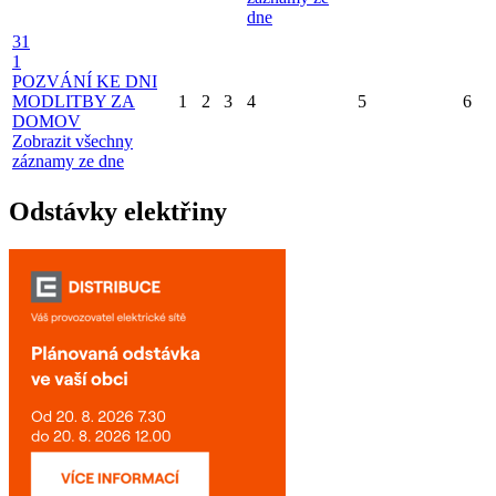
dne
31
1
POZVÁNÍ KE DNI
MODLITBY ZA
1
2
3
4
5
6
DOMOV
Zobrazit všechny
záznamy ze dne
Odstávky elektřiny