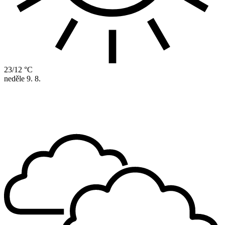
23/12 °C
neděle
9. 8.