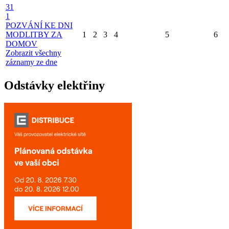
31
1
POZVÁNÍ KE DNI
MODLITBY ZA
1
2
3
4
5
6
DOMOV
Zobrazit všechny
záznamy ze dne
Odstávky elektřiny