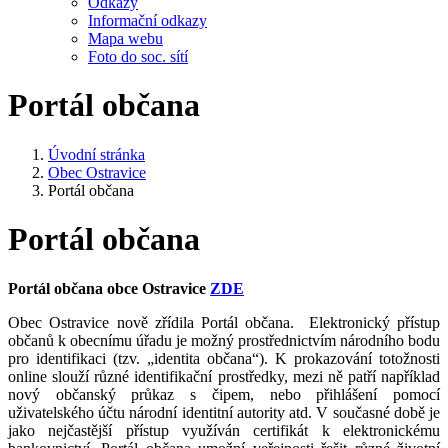
Odkazy
Informační odkazy
Mapa webu
Foto do soc. sítí
Portál občana
Úvodní stránka
Obec Ostravice
Portál občana
Portál občana
Portál občana obce Ostravice
ZDE
Obec Ostravice nově zřídila Portál občana. Elektronický přístup
občanů k obecnímu úřadu je možný prostřednictvím národního bodu
pro identifikaci (tzv. „identita občana“). K prokazování totožnosti
online slouží různé identifikační prostředky, mezi ně patří například
nový občanský průkaz s čipem, nebo přihlášení pomocí
uživatelského účtu národní identitní autority atd. V současné době je
jako nejčastější přístup využíván certifikát k elektronickému