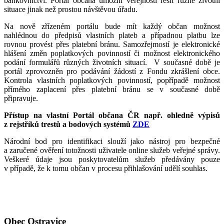
bankovnictví. Portál občana umožní veřejnosti řešit různé životní
situace jinak než prostou návštěvou úřadu.
Na nově zřízeném portálu bude mít každý občan možnost
nahlédnou do předpisů vlastních plateb a případnou platbu lze
rovnou provést přes platební bránu. Samozřejmostí je elektronické
hlášení změn poplatkových povinností či možnost elektronického
podání formulářů různých životních situací. V současné době je
portál zprovozněn pro podávání žádostí z Fondu zkrášlení obce.
Kontrola vlastních poplatkových povinností, popřípadě možnost
přímého zaplacení přes platební bránu se v současné době
připravuje.
Přístup na vlastní Portál občana ČR např. ohledně výpisů
z rejstříků trestů a bodových systémů
ZDE
Národní bod pro identifikaci slouží jako nástroj pro bezpečné
a zaručené ověření totožnosti uživatele online služeb veřejné správy.
Veškeré údaje jsou poskytovatelům služeb předávány pouze
v případě, že k tomu občan v procesu přihlašování udělí souhlas.
Obec Ostravice