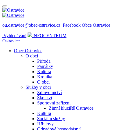
ou.ostravice@obec-ostravice.cz
Facebook Obce Ostravice
Vyhledávání
INFOCENTRUM
Ostravice
Obec Ostravice
O obci
Příroda
Památky
Kultura
Kronika
O obci
Služby v obci
Zdravotnictví
Školství
Sportovní zařízení
Zimní kluziště Ostravice
Kultura
Sociální služby
Hřbitovy
Odpadové hospodářství