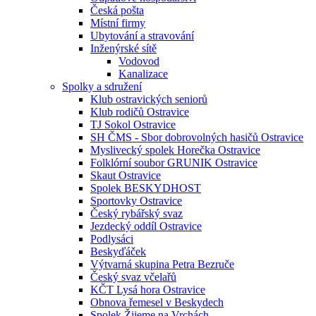
Česká pošta
Místní firmy
Ubytování a stravování
Inženýrské sítě
Vodovod
Kanalizace
Spolky a sdružení
Klub ostravických seniorů
Klub rodičů Ostravice
TJ Sokol Ostravice
SH ČMS - Sbor dobrovolných hasičů Ostravice
Myslivecký spolek Horečka Ostravice
Folklórní soubor GRUNIK Ostravice
Skaut Ostravice
Spolek BESKYDHOST
Sportovky Ostravice
Český rybářský svaz
Jezdecký oddíl Ostravice
Podlysáci
Beskyďáček
Výtvarná skupina Petra Bezruče
Český svaz včelařů
KČT Lysá hora Ostravice
Obnova řemesel v Beskydech
Spolek Žijeme na Vrchách