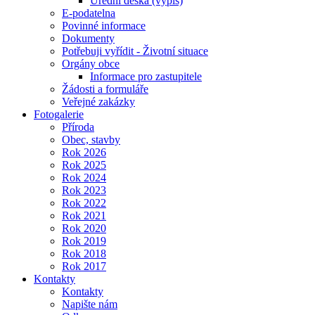
Úřední deska (výpis)
E-podatelna
Povinné informace
Dokumenty
Potřebuji vyřídit - Životní situace
Orgány obce
Informace pro zastupitele
Žádosti a formuláře
Veřejné zakázky
Fotogalerie
Příroda
Obec, stavby
Rok 2026
Rok 2025
Rok 2024
Rok 2023
Rok 2022
Rok 2021
Rok 2020
Rok 2019
Rok 2018
Rok 2017
Kontakty
Kontakty
Napište nám