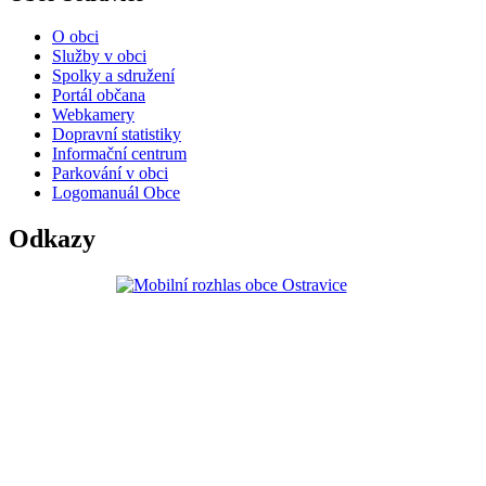
O obci
Služby v obci
Spolky a sdružení
Portál občana
Webkamery
Dopravní statistiky
Informační centrum
Parkování v obci
Logomanuál Obce
Odkazy