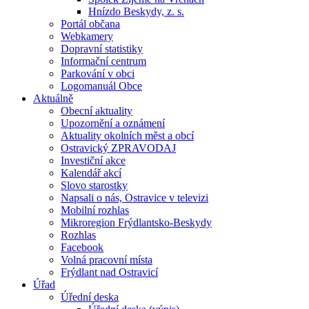
Hnízdo Beskydy, z. s.
Portál občana
Webkamery
Dopravní statistiky
Informační centrum
Parkování v obci
Logomanuál Obce
Aktuálně
Obecní aktuality
Upozornění a oznámení
Aktuality okolních měst a obcí
Ostravický ZPRAVODAJ
Investiční akce
Kalendář akcí
Slovo starostky
Napsali o nás, Ostravice v televizi
Mobilní rozhlas
Mikroregion Frýdlantsko-Beskydy
Rozhlas
Facebook
Volná pracovní místa
Frýdlant nad Ostravicí
Úřad
Úřední deska