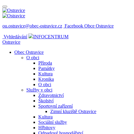
ou.ostravice@obec-ostravice.cz
Facebook Obce Ostravice
Vyhledávání
INFOCENTRUM
Ostravice
Obec Ostravice
O obci
Příroda
Památky
Kultura
Kronika
O obci
Služby v obci
Zdravotnictví
Školství
Sportovní zařízení
Zimní kluziště Ostravice
Kultura
Sociální služby
Hřbitovy
Odpadové hospodářství