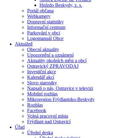
Hnízdo Beskydy, z. s.
Portál občana
Webkamery
Dopravní statistiky
Informační centrum
Parkování v obci
Logomanuál Obce
Aktuálně
Obecní aktuality
Upozornění a oznámení
Aktuality okolních měst a obcí
Ostravický ZPRAVODAJ
Investiční akce
Kalendář akcí
Slovo starostky
Napsali o nás, Ostravice v televizi
Mobilní rozhlas
Mikroregion Frýdlantsko-Beskydy
Rozhlas
Facebook
Volná pracovní místa
Frýdlant nad Ostravicí
Úřad
Úřední deska