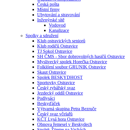
Česká pošta
Místní firmy
Ubytování a stravování
Inženýrské sítě
Vodovod
Kanalizace
Spolky a sdružení
Klub ostravických seniorů
Klub rodičů Ostravice
TJ Sokol Ostravice
SH ČMS - Sbor dobrovolných hasičů Ostravice
Myslivecký spolek Horečka Ostravice
Folklórní soubor GRUNIK Ostravice
Skaut Ostravice
Spolek BESKYDHOST
Sportovky Ostravice
Český rybářský svaz
Jezdecký oddíl Ostravice
Podlysáci
Beskyďáček
Výtvarná skupina Petra Bezruče
Český svaz včelařů
KČT Lysá hora Ostravice
Obnova řemesel v Beskydech
Spolek Žijeme na Vrchách