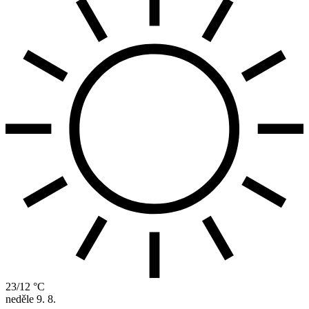
23/12 °C
neděle
9. 8.