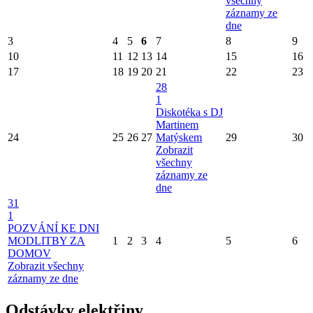
všechny
záznamy ze
dne
3
4
5
6
7
8
9
10
11
12
13
14
15
16
17
18
19
20
21
22
23
28
1
Diskotéka s DJ
Martinem
24
25
26
27
Matýskem
29
30
Zobrazit
všechny
záznamy ze
dne
31
1
POZVÁNÍ KE DNI
MODLITBY ZA
1
2
3
4
5
6
DOMOV
Zobrazit všechny
záznamy ze dne
Odstávky elektřiny