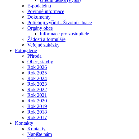
Úřední deska (výpis)
E-podatelna
Povinné informace
Dokumenty
Potřebuji vyřídit - Životní situace
Orgány obce
Informace pro zastupitele
Žádosti a formuláře
Veřejné zakázky
Fotogalerie
Příroda
Obec, stavby
Rok 2026
Rok 2025
Rok 2024
Rok 2023
Rok 2022
Rok 2021
Rok 2020
Rok 2019
Rok 2018
Rok 2017
Kontakty
Kontakty
Napište nám