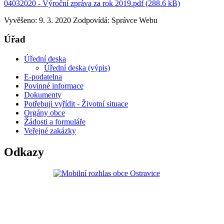
04032020 - Výroční zpráva za rok 2019.pdf (288.6 kB)
Vyvěšeno: 9. 3. 2020
Zodpovídá:
Správce Webu
Úřad
Úřední deska
Úřední deska (výpis)
E-podatelna
Povinné informace
Dokumenty
Potřebuji vyřídit - Životní situace
Orgány obce
Žádosti a formuláře
Veřejné zakázky
Odkazy