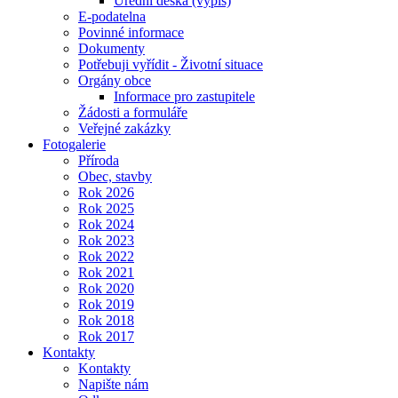
Úřední deska (výpis)
E-podatelna
Povinné informace
Dokumenty
Potřebuji vyřídit - Životní situace
Orgány obce
Informace pro zastupitele
Žádosti a formuláře
Veřejné zakázky
Fotogalerie
Příroda
Obec, stavby
Rok 2026
Rok 2025
Rok 2024
Rok 2023
Rok 2022
Rok 2021
Rok 2020
Rok 2019
Rok 2018
Rok 2017
Kontakty
Kontakty
Napište nám