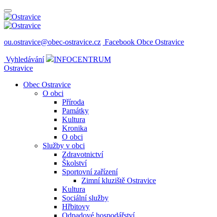
ou.ostravice@obec-ostravice.cz
Facebook Obce Ostravice
Vyhledávání
INFOCENTRUM
Ostravice
Obec Ostravice
O obci
Příroda
Památky
Kultura
Kronika
O obci
Služby v obci
Zdravotnictví
Školství
Sportovní zařízení
Zimní kluziště Ostravice
Kultura
Sociální služby
Hřbitovy
Odpadové hospodářství