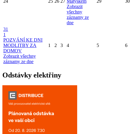
24
25
26
27
Matýskem
29
30
Zobrazit
všechny
záznamy ze
dne
31
1
POZVÁNÍ KE DNI
MODLITBY ZA
1
2
3
4
5
6
DOMOV
Zobrazit všechny
záznamy ze dne
Odstávky elektřiny