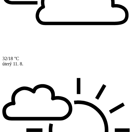
32/18 °C
úterý
11. 8.