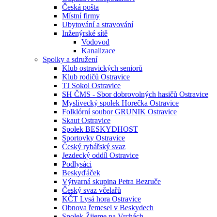
Česká pošta
Místní firmy
Ubytování a stravování
Inženýrské sítě
Vodovod
Kanalizace
Spolky a sdružení
Klub ostravických seniorů
Klub rodičů Ostravice
TJ Sokol Ostravice
SH ČMS - Sbor dobrovolných hasičů Ostravice
Myslivecký spolek Horečka Ostravice
Folklórní soubor GRUNIK Ostravice
Skaut Ostravice
Spolek BESKYDHOST
Sportovky Ostravice
Český rybářský svaz
Jezdecký oddíl Ostravice
Podlysáci
Beskyďáček
Výtvarná skupina Petra Bezruče
Český svaz včelařů
KČT Lysá hora Ostravice
Obnova řemesel v Beskydech
Spolek Žijeme na Vrchách