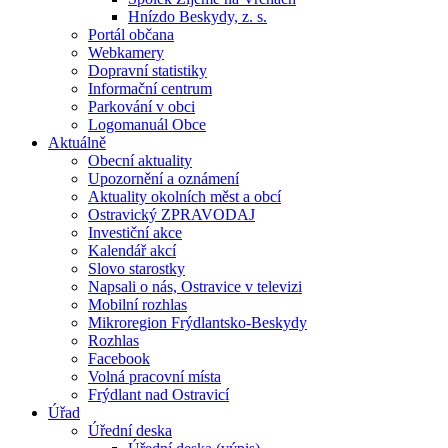
Hnízdo Beskydy, z. s.
Portál občana
Webkamery
Dopravní statistiky
Informační centrum
Parkování v obci
Logomanuál Obce
Aktuálně
Obecní aktuality
Upozornění a oznámení
Aktuality okolních měst a obcí
Ostravický ZPRAVODAJ
Investiční akce
Kalendář akcí
Slovo starostky
Napsali o nás, Ostravice v televizi
Mobilní rozhlas
Mikroregion Frýdlantsko-Beskydy
Rozhlas
Facebook
Volná pracovní místa
Frýdlant nad Ostravicí
Úřad
Úřední deska