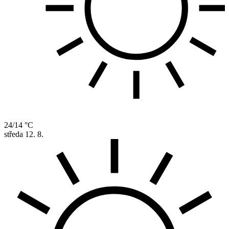
24/14 °C
středa
12. 8.