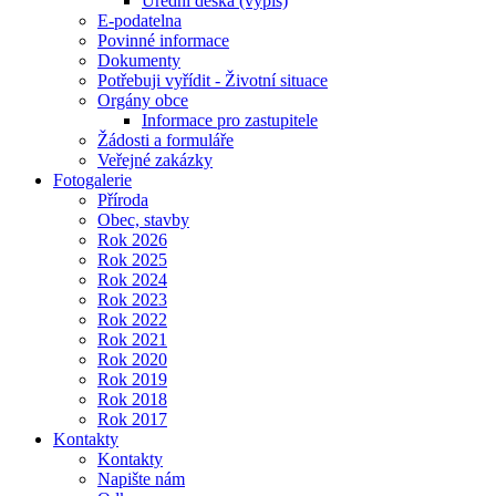
Úřední deska (výpis)
E-podatelna
Povinné informace
Dokumenty
Potřebuji vyřídit - Životní situace
Orgány obce
Informace pro zastupitele
Žádosti a formuláře
Veřejné zakázky
Fotogalerie
Příroda
Obec, stavby
Rok 2026
Rok 2025
Rok 2024
Rok 2023
Rok 2022
Rok 2021
Rok 2020
Rok 2019
Rok 2018
Rok 2017
Kontakty
Kontakty
Napište nám