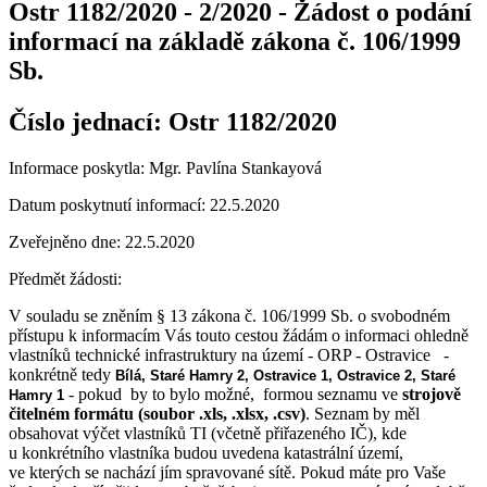
Ostr 1182/2020 - 2/2020 - Žádost o podání
informací na základě zákona č. 106/1999
Sb.
Číslo jednací:
Ostr 1182/2020
Informace poskytla: Mgr. Pavlína Stankayová
Datum poskytnutí informací: 22.5.2020
Zveřejněno dne: 22.5.2020
Předmět žádosti:
V souladu se zněním § 13 zákona č. 106/1999 Sb. o svobodném
přístupu k informacím Vás touto cestou žádám o informaci ohledně
vlastníků technické infrastruktury na území - ORP - Ostravice -
konkrétně tedy
Bílá, Staré Hamry 2, Ostravice 1, Ostravice 2, Staré
- pokud by to bylo možné, formou seznamu ve
strojově
Hamry 1
čitelném formátu (soubor .xls, .xlsx, .csv)
. Seznam by měl
obsahovat výčet vlastníků TI (včetně přiřazeného IČ), kde
u konkrétního vlastníka budou uvedena katastrální území,
ve kterých se nachází jím spravované sítě. Pokud máte pro Vaše