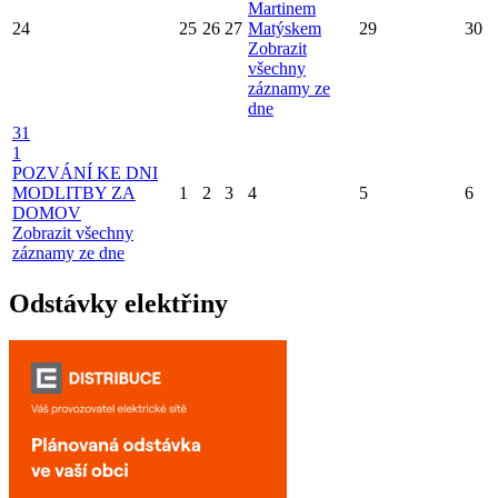
Martinem
24
25
26
27
Matýskem
29
30
Zobrazit
všechny
záznamy ze
dne
31
1
POZVÁNÍ KE DNI
MODLITBY ZA
1
2
3
4
5
6
DOMOV
Zobrazit všechny
záznamy ze dne
Odstávky elektřiny