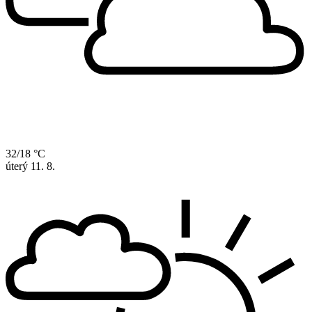
32/18 °C
úterý
11. 8.