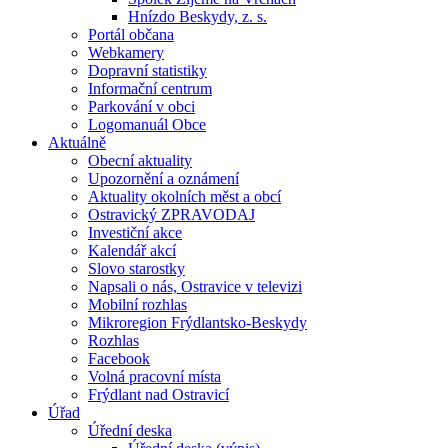
Hnízdo Beskydy, z. s.
Portál občana
Webkamery
Dopravní statistiky
Informační centrum
Parkování v obci
Logomanuál Obce
Aktuálně
Obecní aktuality
Upozornění a oznámení
Aktuality okolních měst a obcí
Ostravický ZPRAVODAJ
Investiční akce
Kalendář akcí
Slovo starostky
Napsali o nás, Ostravice v televizi
Mobilní rozhlas
Mikroregion Frýdlantsko-Beskydy
Rozhlas
Facebook
Volná pracovní místa
Frýdlant nad Ostravicí
Úřad
Úřední deska