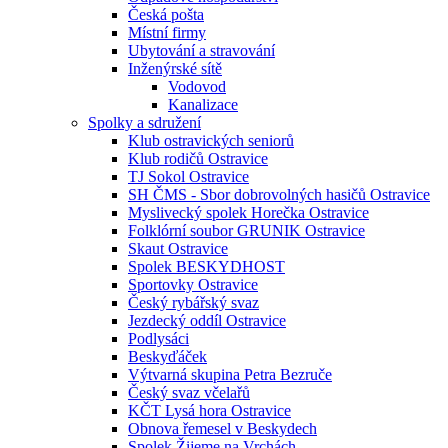
Česká pošta
Místní firmy
Ubytování a stravování
Inženýrské sítě
Vodovod
Kanalizace
Spolky a sdružení
Klub ostravických seniorů
Klub rodičů Ostravice
TJ Sokol Ostravice
SH ČMS - Sbor dobrovolných hasičů Ostravice
Myslivecký spolek Horečka Ostravice
Folklórní soubor GRUNIK Ostravice
Skaut Ostravice
Spolek BESKYDHOST
Sportovky Ostravice
Český rybářský svaz
Jezdecký oddíl Ostravice
Podlysáci
Beskyďáček
Výtvarná skupina Petra Bezruče
Český svaz včelařů
KČT Lysá hora Ostravice
Obnova řemesel v Beskydech
Spolek Žijeme na Vrchách