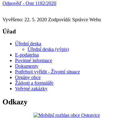
Odpověď - Ostr 1182/2020
Vyvěšeno: 22. 5. 2020
Zodpovídá:
Správce Webu
Úřad
Úřední deska
Úřední deska (výpis)
E-podatelna
Povinné informace
Dokumenty
Potřebuji vyřídit - Životní situace
Orgány obce
Žádosti a formuláře
Veřejné zakázky
Odkazy