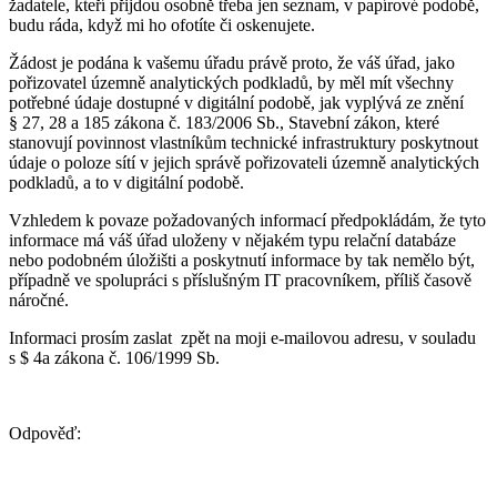
žadatele, kteří přijdou osobně třeba jen seznam, v papírové podobě,
budu ráda, když mi ho ofotíte či oskenujete.
Žádost je podána k vašemu úřadu právě proto, že váš úřad, jako
pořizovatel územně analytických podkladů, by měl mít všechny
potřebné údaje dostupné v digitální podobě, jak vyplývá ze znění
§ 27, 28 a 185 zákona č. 183/2006 Sb., Stavební zákon, které
stanovují povinnost vlastníkům technické infrastruktury poskytnout
údaje o poloze sítí v jejich správě pořizovateli územně analytických
podkladů, a to v digitální podobě.
Vzhledem k povaze požadovaných informací předpokládám, že tyto
informace má váš úřad uloženy v nějakém typu relační databáze
nebo podobném úložišti a poskytnutí informace by tak nemělo být,
případně ve spolupráci s příslušným IT pracovníkem, příliš časově
náročné.
Informaci prosím zaslat zpět na moji e-mailovou adresu, v souladu
s $ 4a zákona č. 106/1999 Sb.
Odpověď: