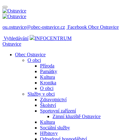
ou.ostravice@obec-ostravice.cz
Facebook Obce Ostravice
Vyhledávání
INFOCENTRUM
Ostravice
Obec Ostravice
O obci
Příroda
Památky
Kultura
Kronika
O obci
Služby v obci
Zdravotnictví
Školství
Sportovní zařízení
Zimní kluziště Ostravice
Kultura
Sociální služby
Hřbitovy
Odpadové hospodářství