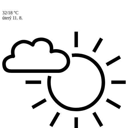
32/18 °C
úterý
11. 8.