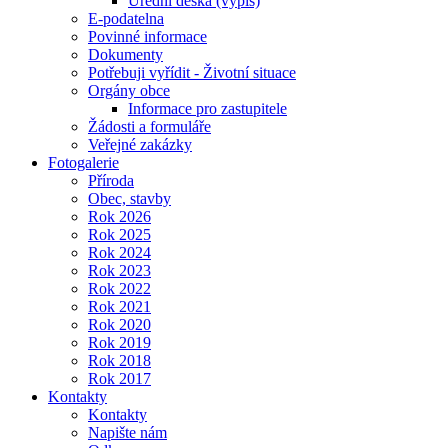
Úřední deska (výpis)
E-podatelna
Povinné informace
Dokumenty
Potřebuji vyřídit - Životní situace
Orgány obce
Informace pro zastupitele
Žádosti a formuláře
Veřejné zakázky
Fotogalerie
Příroda
Obec, stavby
Rok 2026
Rok 2025
Rok 2024
Rok 2023
Rok 2022
Rok 2021
Rok 2020
Rok 2019
Rok 2018
Rok 2017
Kontakty
Kontakty
Napište nám