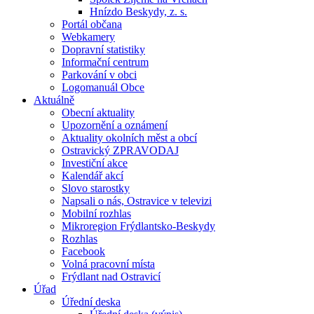
Hnízdo Beskydy, z. s.
Portál občana
Webkamery
Dopravní statistiky
Informační centrum
Parkování v obci
Logomanuál Obce
Aktuálně
Obecní aktuality
Upozornění a oznámení
Aktuality okolních měst a obcí
Ostravický ZPRAVODAJ
Investiční akce
Kalendář akcí
Slovo starostky
Napsali o nás, Ostravice v televizi
Mobilní rozhlas
Mikroregion Frýdlantsko-Beskydy
Rozhlas
Facebook
Volná pracovní místa
Frýdlant nad Ostravicí
Úřad
Úřední deska