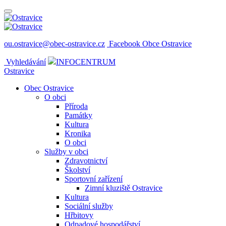
ou.ostravice@obec-ostravice.cz
Facebook Obce Ostravice
Vyhledávání
INFOCENTRUM
Ostravice
Obec Ostravice
O obci
Příroda
Památky
Kultura
Kronika
O obci
Služby v obci
Zdravotnictví
Školství
Sportovní zařízení
Zimní kluziště Ostravice
Kultura
Sociální služby
Hřbitovy
Odpadové hospodářství