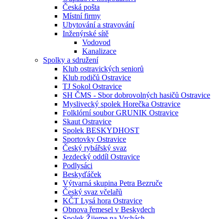
Česká pošta
Místní firmy
Ubytování a stravování
Inženýrské sítě
Vodovod
Kanalizace
Spolky a sdružení
Klub ostravických seniorů
Klub rodičů Ostravice
TJ Sokol Ostravice
SH ČMS - Sbor dobrovolných hasičů Ostravice
Myslivecký spolek Horečka Ostravice
Folklórní soubor GRUNIK Ostravice
Skaut Ostravice
Spolek BESKYDHOST
Sportovky Ostravice
Český rybářský svaz
Jezdecký oddíl Ostravice
Podlysáci
Beskyďáček
Výtvarná skupina Petra Bezruče
Český svaz včelařů
KČT Lysá hora Ostravice
Obnova řemesel v Beskydech
Spolek Žijeme na Vrchách