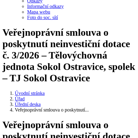
Odkazy
Informační odkazy
Mapa webu
Foto do soc. sítí
Veřejnoprávní smlouva o
poskytnutí neinvestiční dotace
č. 3/2026 – Tělovýchovná
jednota Sokol Ostravice, spolek
– TJ Sokol Ostravice
Úvodní stránka
Úřad
Úřední deska
Veřejnoprávní smlouva o poskytnutí...
Veřejnoprávní smlouva o
poskytnutí neinvestiční dotace