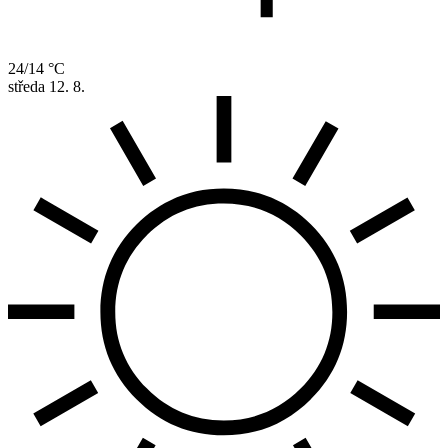
24/14 °C
středa
12. 8.