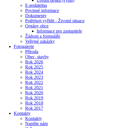
Úřední deska (výpis)
E-podatelna
Povinné informace
Dokumenty
Potřebuji vyřídit - Životní situace
Orgány obce
Informace pro zastupitele
Žádosti a formuláře
Veřejné zakázky
Fotogalerie
Příroda
Obec, stavby
Rok 2026
Rok 2025
Rok 2024
Rok 2023
Rok 2022
Rok 2021
Rok 2020
Rok 2019
Rok 2018
Rok 2017
Kontakty
Kontakty
Napište nám