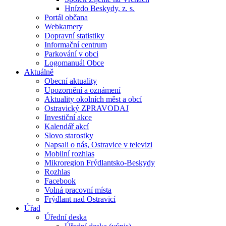
Hnízdo Beskydy, z. s.
Portál občana
Webkamery
Dopravní statistiky
Informační centrum
Parkování v obci
Logomanuál Obce
Aktuálně
Obecní aktuality
Upozornění a oznámení
Aktuality okolních měst a obcí
Ostravický ZPRAVODAJ
Investiční akce
Kalendář akcí
Slovo starostky
Napsali o nás, Ostravice v televizi
Mobilní rozhlas
Mikroregion Frýdlantsko-Beskydy
Rozhlas
Facebook
Volná pracovní místa
Frýdlant nad Ostravicí
Úřad
Úřední deska