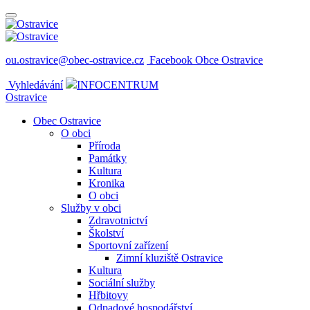
ou.ostravice@obec-ostravice.cz
Facebook Obce Ostravice
Vyhledávání
INFOCENTRUM
Ostravice
Obec Ostravice
O obci
Příroda
Památky
Kultura
Kronika
O obci
Služby v obci
Zdravotnictví
Školství
Sportovní zařízení
Zimní kluziště Ostravice
Kultura
Sociální služby
Hřbitovy
Odpadové hospodářství