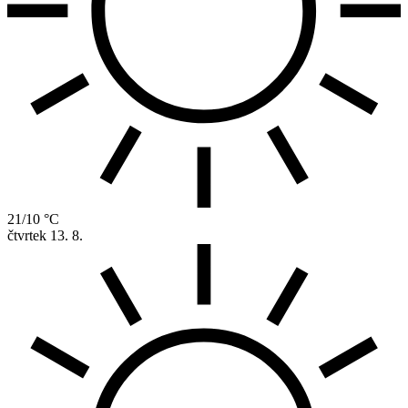
21/10 °C
čtvrtek
13. 8.