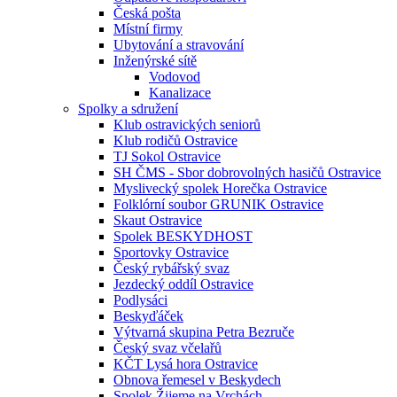
Česká pošta
Místní firmy
Ubytování a stravování
Inženýrské sítě
Vodovod
Kanalizace
Spolky a sdružení
Klub ostravických seniorů
Klub rodičů Ostravice
TJ Sokol Ostravice
SH ČMS - Sbor dobrovolných hasičů Ostravice
Myslivecký spolek Horečka Ostravice
Folklórní soubor GRUNIK Ostravice
Skaut Ostravice
Spolek BESKYDHOST
Sportovky Ostravice
Český rybářský svaz
Jezdecký oddíl Ostravice
Podlysáci
Beskyďáček
Výtvarná skupina Petra Bezruče
Český svaz včelařů
KČT Lysá hora Ostravice
Obnova řemesel v Beskydech
Spolek Žijeme na Vrchách