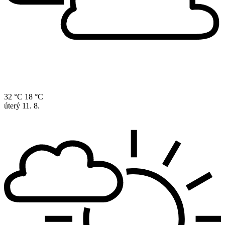
32 °C
18 °C
úterý
11. 8.