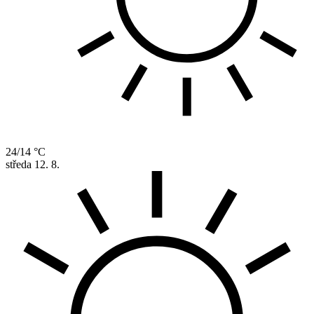
24/14 °C
středa
12. 8.