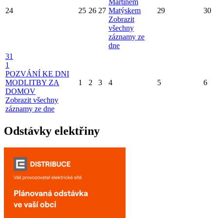
Martinem
24
25
26
27
Matýskem
29
30
Zobrazit
všechny
záznamy ze
dne
31
1
POZVÁNÍ KE DNI
MODLITBY ZA
1
2
3
4
5
6
DOMOV
Zobrazit všechny
záznamy ze dne
Odstávky elektřiny