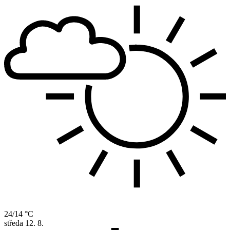
24/14 °C
středa
12. 8.