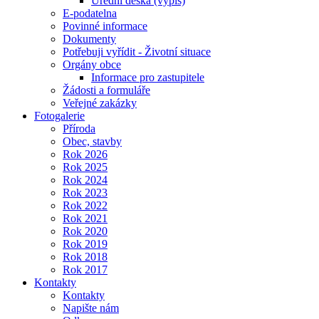
Úřední deska (výpis)
E-podatelna
Povinné informace
Dokumenty
Potřebuji vyřídit - Životní situace
Orgány obce
Informace pro zastupitele
Žádosti a formuláře
Veřejné zakázky
Fotogalerie
Příroda
Obec, stavby
Rok 2026
Rok 2025
Rok 2024
Rok 2023
Rok 2022
Rok 2021
Rok 2020
Rok 2019
Rok 2018
Rok 2017
Kontakty
Kontakty
Napište nám