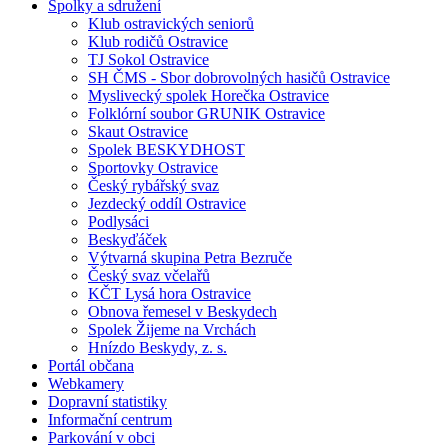
Spolky a sdružení
Klub ostravických seniorů
Klub rodičů Ostravice
TJ Sokol Ostravice
SH ČMS - Sbor dobrovolných hasičů Ostravice
Myslivecký spolek Horečka Ostravice
Folklórní soubor GRUNIK Ostravice
Skaut Ostravice
Spolek BESKYDHOST
Sportovky Ostravice
Český rybářský svaz
Jezdecký oddíl Ostravice
Podlysáci
Beskyďáček
Výtvarná skupina Petra Bezruče
Český svaz včelařů
KČT Lysá hora Ostravice
Obnova řemesel v Beskydech
Spolek Žijeme na Vrchách
Hnízdo Beskydy, z. s.
Portál občana
Webkamery
Dopravní statistiky
Informační centrum
Parkování v obci