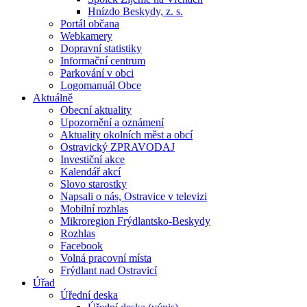
Hnízdo Beskydy, z. s.
Portál občana
Webkamery
Dopravní statistiky
Informační centrum
Parkování v obci
Logomanuál Obce
Aktuálně
Obecní aktuality
Upozornění a oznámení
Aktuality okolních měst a obcí
Ostravický ZPRAVODAJ
Investiční akce
Kalendář akcí
Slovo starostky
Napsali o nás, Ostravice v televizi
Mobilní rozhlas
Mikroregion Frýdlantsko-Beskydy
Rozhlas
Facebook
Volná pracovní místa
Frýdlant nad Ostravicí
Úřad
Úřední deska