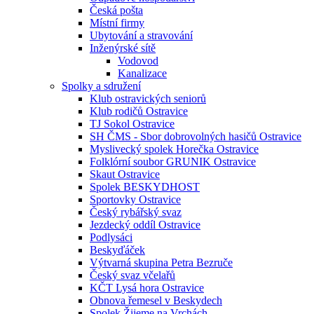
Česká pošta
Místní firmy
Ubytování a stravování
Inženýrské sítě
Vodovod
Kanalizace
Spolky a sdružení
Klub ostravických seniorů
Klub rodičů Ostravice
TJ Sokol Ostravice
SH ČMS - Sbor dobrovolných hasičů Ostravice
Myslivecký spolek Horečka Ostravice
Folklórní soubor GRUNIK Ostravice
Skaut Ostravice
Spolek BESKYDHOST
Sportovky Ostravice
Český rybářský svaz
Jezdecký oddíl Ostravice
Podlysáci
Beskyďáček
Výtvarná skupina Petra Bezruče
Český svaz včelařů
KČT Lysá hora Ostravice
Obnova řemesel v Beskydech
Spolek Žijeme na Vrchách