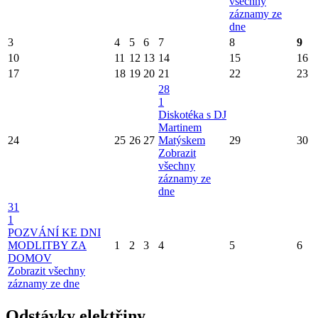
všechny
záznamy ze
dne
3
4
5
6
7
8
9
10
11
12
13
14
15
16
17
18
19
20
21
22
23
28
1
Diskotéka s DJ
Martinem
24
25
26
27
Matýskem
29
30
Zobrazit
všechny
záznamy ze
dne
31
1
POZVÁNÍ KE DNI
MODLITBY ZA
1
2
3
4
5
6
DOMOV
Zobrazit všechny
záznamy ze dne
Odstávky elektřiny