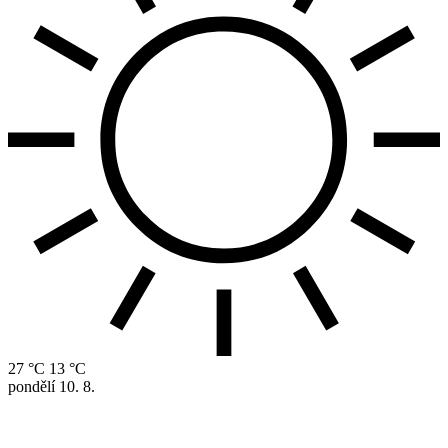
27 °C
13 °C
pondělí
10. 8.