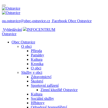
ou.ostravice@obec-ostravice.cz
Facebook Obce Ostravice
Vyhledávání
INFOCENTRUM
Ostravice
Obec Ostravice
O obci
Příroda
Památky
Kultura
Kronika
O obci
Služby v obci
Zdravotnictví
Školství
Sportovní zařízení
Zimní kluziště Ostravice
Kultura
Sociální služby
Hřbitovy
Odpadové hospodářství