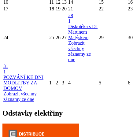
10
11
12
13
14
15
16
17
18
19
20
21
22
23
28
1
Diskotéka s DJ
Martinem
24
25
26
27
Matýskem
29
30
Zobrazit
všechny
záznamy ze
dne
31
1
POZVÁNÍ KE DNI
MODLITBY ZA
1
2
3
4
5
6
DOMOV
Zobrazit všechny
záznamy ze dne
Odstávky elektřiny