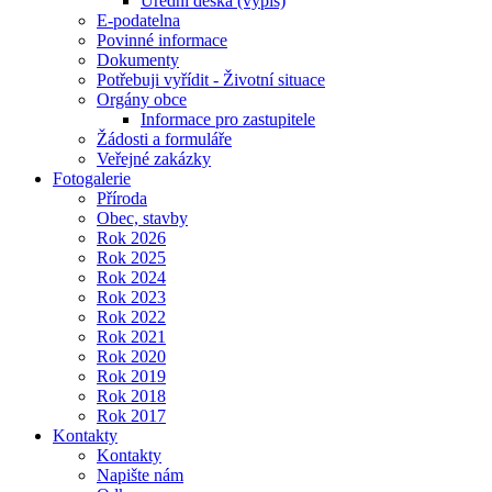
Úřední deska (výpis)
E-podatelna
Povinné informace
Dokumenty
Potřebuji vyřídit - Životní situace
Orgány obce
Informace pro zastupitele
Žádosti a formuláře
Veřejné zakázky
Fotogalerie
Příroda
Obec, stavby
Rok 2026
Rok 2025
Rok 2024
Rok 2023
Rok 2022
Rok 2021
Rok 2020
Rok 2019
Rok 2018
Rok 2017
Kontakty
Kontakty
Napište nám