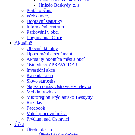
Hnízdo Beskydy, z. s.
Portál občana
Webkamery
Dopravní statistiky
Informační centrum
Parkování v obci
Logomanuál Obce
Aktuálně
Obecní aktuality
Upozornění a oznámení
Aktuality okolních měst a obcí
Ostravický ZPRAVODAJ
Investiční akce
Kalendář akcí
Slovo starostky
Napsali o nás, Ostravice v televizi
Mobilní rozhlas
Mikroregion Frýdlantsko-Beskydy
Rozhlas
Facebook
Volná pracovní místa
Frýdlant nad Ostravicí
Úřad
Úřední deska