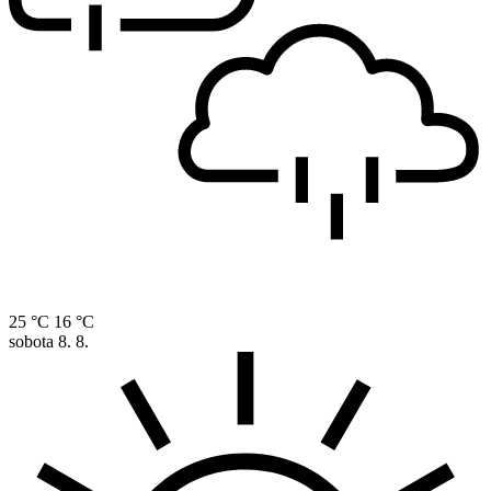
25 °C
16 °C
sobota
8. 8.