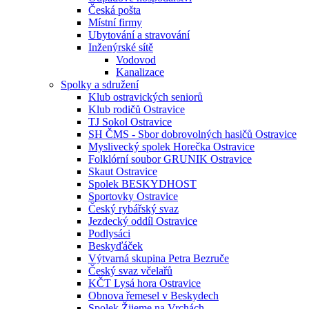
Česká pošta
Místní firmy
Ubytování a stravování
Inženýrské sítě
Vodovod
Kanalizace
Spolky a sdružení
Klub ostravických seniorů
Klub rodičů Ostravice
TJ Sokol Ostravice
SH ČMS - Sbor dobrovolných hasičů Ostravice
Myslivecký spolek Horečka Ostravice
Folklórní soubor GRUNIK Ostravice
Skaut Ostravice
Spolek BESKYDHOST
Sportovky Ostravice
Český rybářský svaz
Jezdecký oddíl Ostravice
Podlysáci
Beskyďáček
Výtvarná skupina Petra Bezruče
Český svaz včelařů
KČT Lysá hora Ostravice
Obnova řemesel v Beskydech
Spolek Žijeme na Vrchách