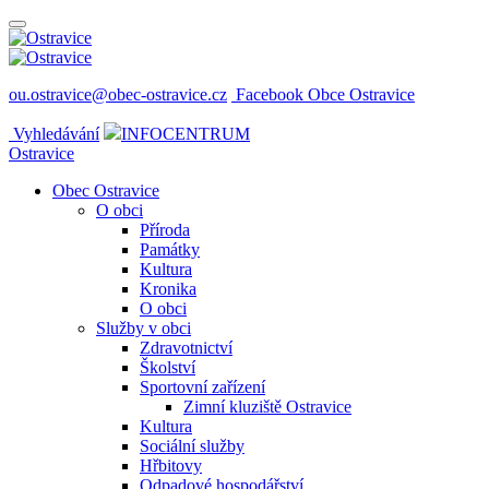
ou.ostravice@obec-ostravice.cz
Facebook Obce Ostravice
Vyhledávání
INFOCENTRUM
Ostravice
Obec Ostravice
O obci
Příroda
Památky
Kultura
Kronika
O obci
Služby v obci
Zdravotnictví
Školství
Sportovní zařízení
Zimní kluziště Ostravice
Kultura
Sociální služby
Hřbitovy
Odpadové hospodářství