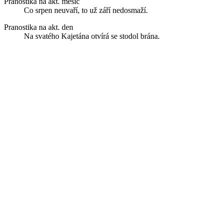
Pranostika na akt. měsíc
Co srpen neuvaří, to už září nedosmaží.
Pranostika na akt. den
Na svatého Kajetána otvírá se stodol brána.