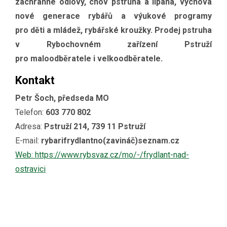
záchranné odlovy, chov pstruha a lipana, výchova
nové generace rybářů a výukové programy
pro děti a mládež, rybářské kroužky. Prodej pstruha
v Rybochovném zařízení Pstruží
pro maloodběratele i velkoodběratele.
Kontakt
Petr Šoch, předseda MO
Telefon:
603 770 802
Adresa:
Pstruží 214, 739 11 Pstruží
E-mail:
rybarifrydlantno(zavináč)seznam.cz
Web: https://www.rybsvaz.cz/mo/-/frydlant-nad-
ostravici