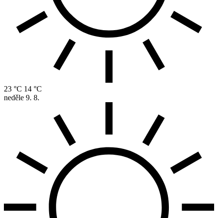
23 °C
14 °C
neděle
9. 8.