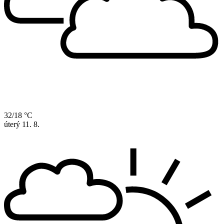
32/18 °C
úterý
11. 8.