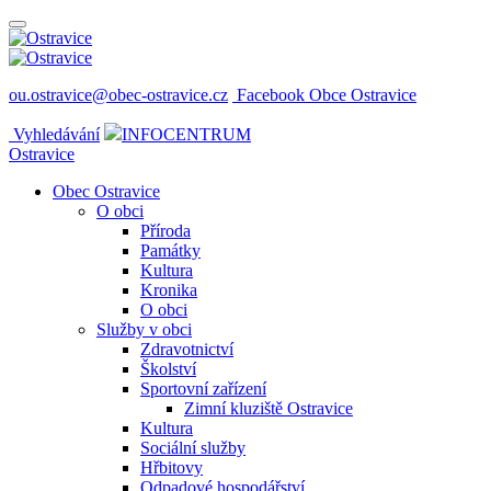
ou.ostravice@obec-ostravice.cz
Facebook Obce Ostravice
Vyhledávání
INFOCENTRUM
Ostravice
Obec Ostravice
O obci
Příroda
Památky
Kultura
Kronika
O obci
Služby v obci
Zdravotnictví
Školství
Sportovní zařízení
Zimní kluziště Ostravice
Kultura
Sociální služby
Hřbitovy
Odpadové hospodářství