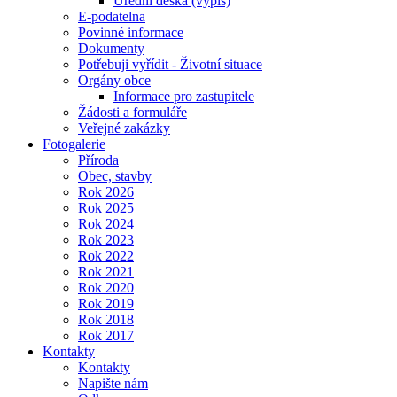
Úřední deska (výpis)
E-podatelna
Povinné informace
Dokumenty
Potřebuji vyřídit - Životní situace
Orgány obce
Informace pro zastupitele
Žádosti a formuláře
Veřejné zakázky
Fotogalerie
Příroda
Obec, stavby
Rok 2026
Rok 2025
Rok 2024
Rok 2023
Rok 2022
Rok 2021
Rok 2020
Rok 2019
Rok 2018
Rok 2017
Kontakty
Kontakty
Napište nám