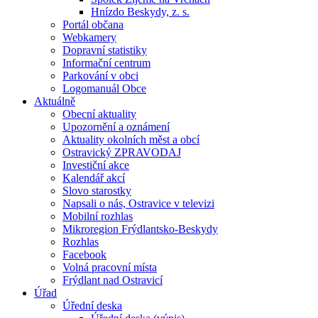
Hnízdo Beskydy, z. s.
Portál občana
Webkamery
Dopravní statistiky
Informační centrum
Parkování v obci
Logomanuál Obce
Aktuálně
Obecní aktuality
Upozornění a oznámení
Aktuality okolních měst a obcí
Ostravický ZPRAVODAJ
Investiční akce
Kalendář akcí
Slovo starostky
Napsali o nás, Ostravice v televizi
Mobilní rozhlas
Mikroregion Frýdlantsko-Beskydy
Rozhlas
Facebook
Volná pracovní místa
Frýdlant nad Ostravicí
Úřad
Úřední deska