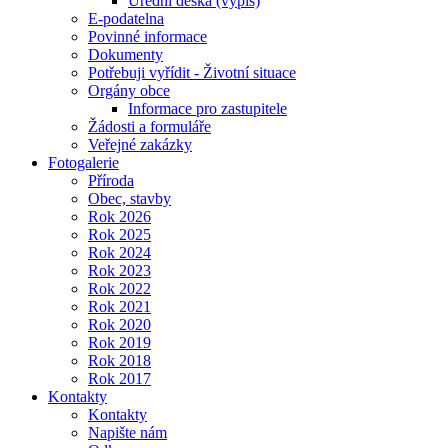
Úřední deska (výpis)
E-podatelna
Povinné informace
Dokumenty
Potřebuji vyřídit - Životní situace
Orgány obce
Informace pro zastupitele
Žádosti a formuláře
Veřejné zakázky
Fotogalerie
Příroda
Obec, stavby
Rok 2026
Rok 2025
Rok 2024
Rok 2023
Rok 2022
Rok 2021
Rok 2020
Rok 2019
Rok 2018
Rok 2017
Kontakty
Kontakty
Napište nám