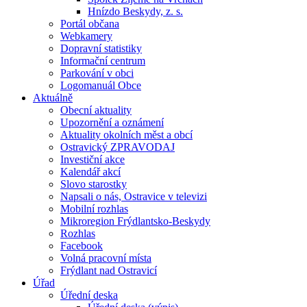
Hnízdo Beskydy, z. s.
Portál občana
Webkamery
Dopravní statistiky
Informační centrum
Parkování v obci
Logomanuál Obce
Aktuálně
Obecní aktuality
Upozornění a oznámení
Aktuality okolních měst a obcí
Ostravický ZPRAVODAJ
Investiční akce
Kalendář akcí
Slovo starostky
Napsali o nás, Ostravice v televizi
Mobilní rozhlas
Mikroregion Frýdlantsko-Beskydy
Rozhlas
Facebook
Volná pracovní místa
Frýdlant nad Ostravicí
Úřad
Úřední deska