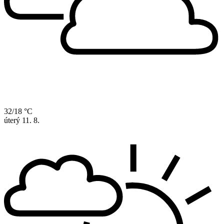
32/18 °C
úterý
11. 8.