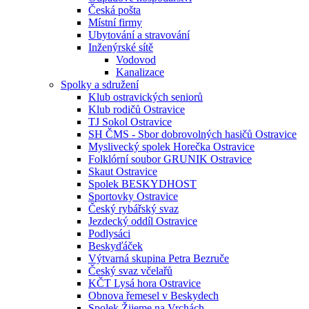
Česká pošta
Místní firmy
Ubytování a stravování
Inženýrské sítě
Vodovod
Kanalizace
Spolky a sdružení
Klub ostravických seniorů
Klub rodičů Ostravice
TJ Sokol Ostravice
SH ČMS - Sbor dobrovolných hasičů Ostravice
Myslivecký spolek Horečka Ostravice
Folklórní soubor GRUNIK Ostravice
Skaut Ostravice
Spolek BESKYDHOST
Sportovky Ostravice
Český rybářský svaz
Jezdecký oddíl Ostravice
Podlysáci
Beskyďáček
Výtvarná skupina Petra Bezruče
Český svaz včelařů
KČT Lysá hora Ostravice
Obnova řemesel v Beskydech
Spolek Žijeme na Vrchách