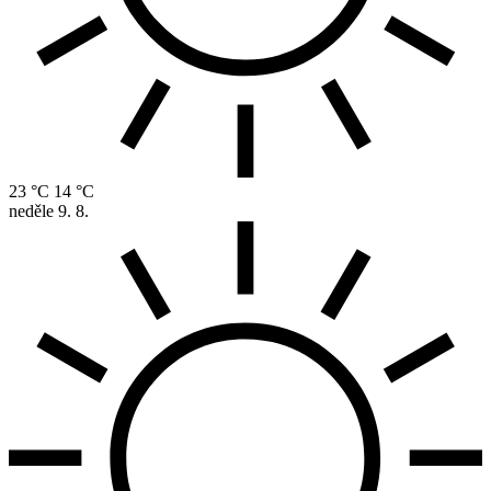
23 °C
14 °C
neděle
9. 8.