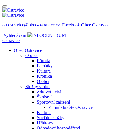
ou.ostravice@obec-ostravice.cz
Facebook Obce Ostravice
Vyhledávání
INFOCENTRUM
Ostravice
Obec Ostravice
O obci
Příroda
Památky
Kultura
Kronika
O obci
Služby v obci
Zdravotnictví
Školství
Sportovní zařízení
Zimní kluziště Ostravice
Kultura
Sociální služby
Hřbitovy
Odpadové hospodářství