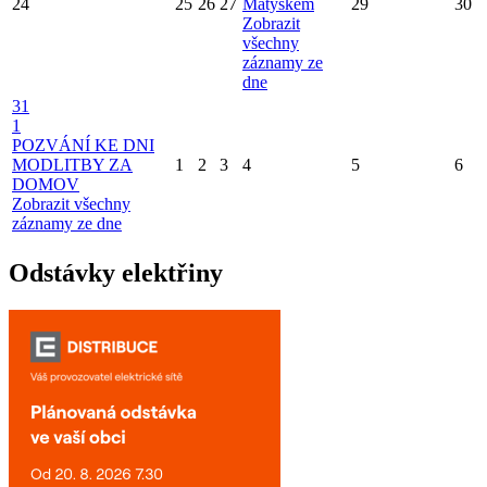
24
25
26
27
Matýskem
29
30
Zobrazit
všechny
záznamy ze
dne
31
1
POZVÁNÍ KE DNI
MODLITBY ZA
1
2
3
4
5
6
DOMOV
Zobrazit všechny
záznamy ze dne
Odstávky elektřiny