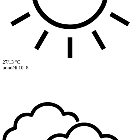
27/13 °C
pondělí
10. 8.