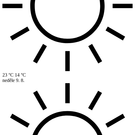
23 °C
14 °C
neděle
9. 8.