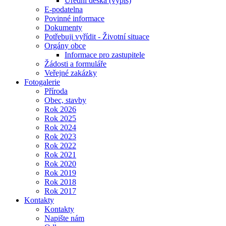
Úřední deska (výpis)
E-podatelna
Povinné informace
Dokumenty
Potřebuji vyřídit - Životní situace
Orgány obce
Informace pro zastupitele
Žádosti a formuláře
Veřejné zakázky
Fotogalerie
Příroda
Obec, stavby
Rok 2026
Rok 2025
Rok 2024
Rok 2023
Rok 2022
Rok 2021
Rok 2020
Rok 2019
Rok 2018
Rok 2017
Kontakty
Kontakty
Napište nám