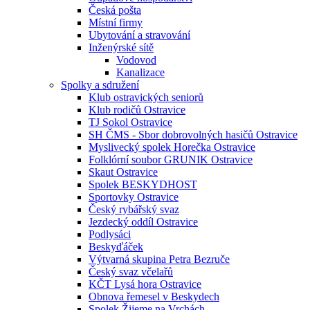
Česká pošta
Místní firmy
Ubytování a stravování
Inženýrské sítě
Vodovod
Kanalizace
Spolky a sdružení
Klub ostravických seniorů
Klub rodičů Ostravice
TJ Sokol Ostravice
SH ČMS - Sbor dobrovolných hasičů Ostravice
Myslivecký spolek Horečka Ostravice
Folklórní soubor GRUNIK Ostravice
Skaut Ostravice
Spolek BESKYDHOST
Sportovky Ostravice
Český rybářský svaz
Jezdecký oddíl Ostravice
Podlysáci
Beskyďáček
Výtvarná skupina Petra Bezruče
Český svaz včelařů
KČT Lysá hora Ostravice
Obnova řemesel v Beskydech
Spolek Žijeme na Vrchách