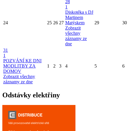
28
1
Diskotéka s DJ
Martinem
24
25
26
27
Matýskem
29
30
Zobrazit
všechny
záznamy ze
dne
31
1
POZVÁNÍ KE DNI
MODLITBY ZA
1
2
3
4
5
6
DOMOV
Zobrazit všechny
záznamy ze dne
Odstávky elektřiny