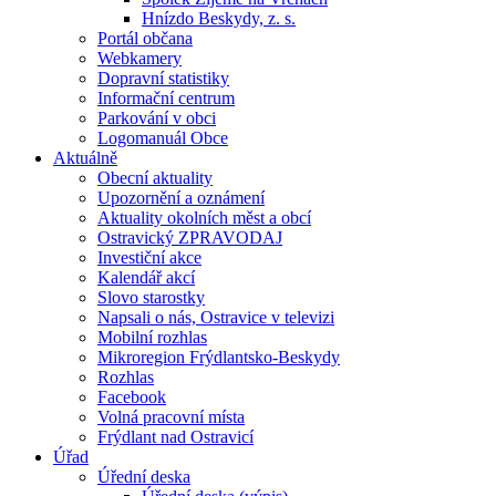
Hnízdo Beskydy, z. s.
Portál občana
Webkamery
Dopravní statistiky
Informační centrum
Parkování v obci
Logomanuál Obce
Aktuálně
Obecní aktuality
Upozornění a oznámení
Aktuality okolních měst a obcí
Ostravický ZPRAVODAJ
Investiční akce
Kalendář akcí
Slovo starostky
Napsali o nás, Ostravice v televizi
Mobilní rozhlas
Mikroregion Frýdlantsko-Beskydy
Rozhlas
Facebook
Volná pracovní místa
Frýdlant nad Ostravicí
Úřad
Úřední deska