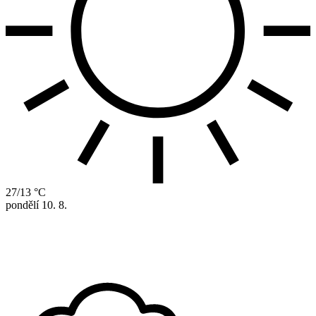
27/13 °C
pondělí
10. 8.