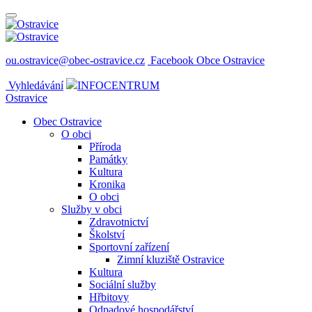
ou.ostravice@obec-ostravice.cz
Facebook Obce Ostravice
Vyhledávání
INFOCENTRUM
Ostravice
Obec Ostravice
O obci
Příroda
Památky
Kultura
Kronika
O obci
Služby v obci
Zdravotnictví
Školství
Sportovní zařízení
Zimní kluziště Ostravice
Kultura
Sociální služby
Hřbitovy
Odpadové hospodářství