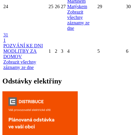
Martinem
24
25
26
27
Matýskem
29
30
Zobrazit
všechny
záznamy ze
dne
31
1
POZVÁNÍ KE DNI
MODLITBY ZA
1
2
3
4
5
6
DOMOV
Zobrazit všechny
záznamy ze dne
Odstávky elektřiny