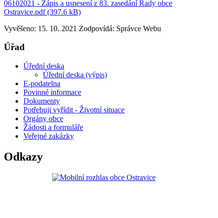
06102021 - Zápis a usnesení z 83. zasedání Rady obce
Ostravice.pdf (397.6 kB)
Vyvěšeno: 15. 10. 2021
Zodpovídá:
Správce Webu
Úřad
Úřední deska
Úřední deska (výpis)
E-podatelna
Povinné informace
Dokumenty
Potřebuji vyřídit - Životní situace
Orgány obce
Žádosti a formuláře
Veřejné zakázky
Odkazy