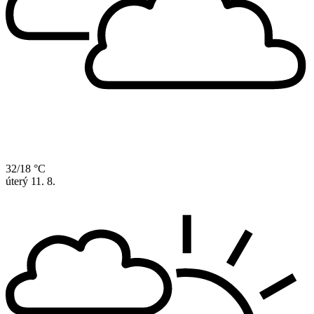
32/18 °C
úterý
11. 8.