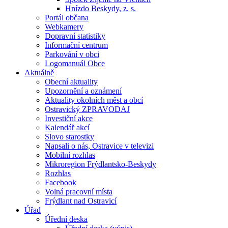
Hnízdo Beskydy, z. s.
Portál občana
Webkamery
Dopravní statistiky
Informační centrum
Parkování v obci
Logomanuál Obce
Aktuálně
Obecní aktuality
Upozornění a oznámení
Aktuality okolních měst a obcí
Ostravický ZPRAVODAJ
Investiční akce
Kalendář akcí
Slovo starostky
Napsali o nás, Ostravice v televizi
Mobilní rozhlas
Mikroregion Frýdlantsko-Beskydy
Rozhlas
Facebook
Volná pracovní místa
Frýdlant nad Ostravicí
Úřad
Úřední deska