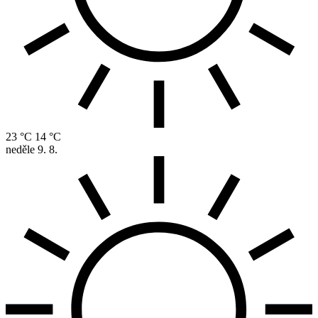
23 °C
14 °C
neděle
9. 8.