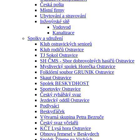
Česká pošta
Místní firmy
Ubytování a stravování
Inženýrské sítě
Vodovod
Kanalizace
Spolky a sdružení
Klub ostravických seniorů
Klub rodičů Ostravice
TJ Sokol Ostravice
SH ČMS - Sbor dobrovolných hasičů Ostravice
Myslivecký spolek Horečka Ostravice
Folklórní soubor GRUNIK Ostravice
Skaut Ostravice
Spolek BESKYDHOST
Sportovky Ostravice
Český rybářský svaz
Jezdecký oddíl Ostravice
Podlysáci
Beskyďáček
Výtvarná skupina Petra Bezruče
Český svaz včelařů
KČT Lysá hora Ostravice
Obnova řemesel v Beskydech
Spolek Žijeme na Vrchách