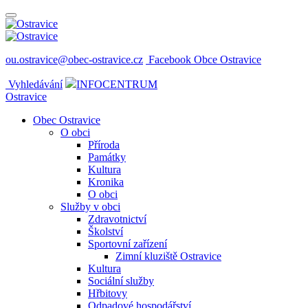
ou.ostravice@obec-ostravice.cz
Facebook Obce Ostravice
Vyhledávání
INFOCENTRUM
Ostravice
Obec Ostravice
O obci
Příroda
Památky
Kultura
Kronika
O obci
Služby v obci
Zdravotnictví
Školství
Sportovní zařízení
Zimní kluziště Ostravice
Kultura
Sociální služby
Hřbitovy
Odpadové hospodářství