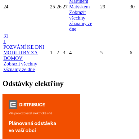
Martinem
24
25
26
27
Matýskem
29
30
Zobrazit
všechny
záznamy ze
dne
31
1
POZVÁNÍ KE DNI
MODLITBY ZA
1
2
3
4
5
6
DOMOV
Zobrazit všechny
záznamy ze dne
Odstávky elektřiny