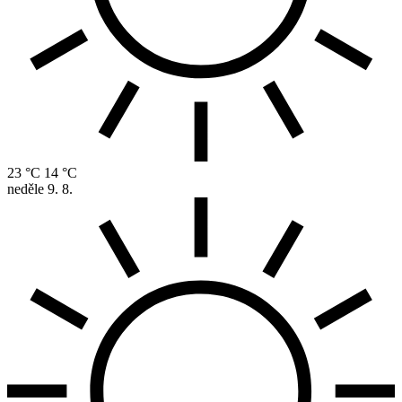
23 °C
14 °C
neděle
9. 8.