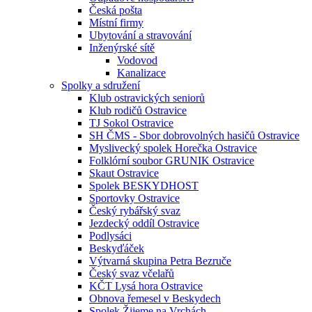
Česká pošta
Místní firmy
Ubytování a stravování
Inženýrské sítě
Vodovod
Kanalizace
Spolky a sdružení
Klub ostravických seniorů
Klub rodičů Ostravice
TJ Sokol Ostravice
SH ČMS - Sbor dobrovolných hasičů Ostravice
Myslivecký spolek Horečka Ostravice
Folklórní soubor GRUNIK Ostravice
Skaut Ostravice
Spolek BESKYDHOST
Sportovky Ostravice
Český rybářský svaz
Jezdecký oddíl Ostravice
Podlysáci
Beskyďáček
Výtvarná skupina Petra Bezruče
Český svaz včelařů
KČT Lysá hora Ostravice
Obnova řemesel v Beskydech
Spolek Žijeme na Vrchách