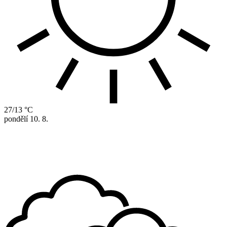
27/13 °C
pondělí
10. 8.