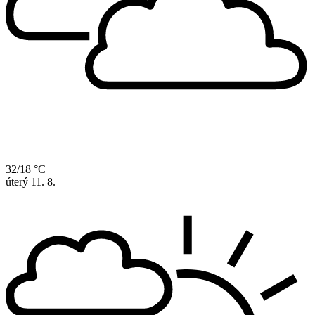
32/18 °C
úterý
11. 8.