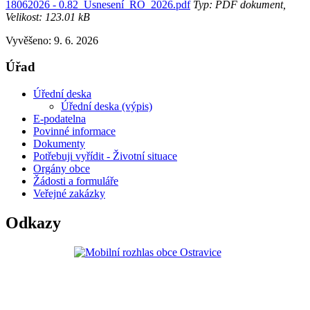
18062026 - 0.82_Usnesení_RO_2026.pdf
Typ: PDF dokument,
Velikost: 123.01 kB
Vyvěšeno: 9. 6. 2026
Úřad
Úřední deska
Úřední deska (výpis)
E-podatelna
Povinné informace
Dokumenty
Potřebuji vyřídit - Životní situace
Orgány obce
Žádosti a formuláře
Veřejné zakázky
Odkazy