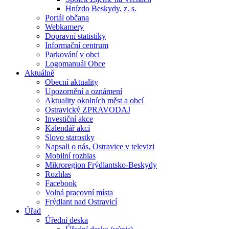
Hnízdo Beskydy, z. s.
Portál občana
Webkamery
Dopravní statistiky
Informační centrum
Parkování v obci
Logomanuál Obce
Aktuálně
Obecní aktuality
Upozornění a oznámení
Aktuality okolních měst a obcí
Ostravický ZPRAVODAJ
Investiční akce
Kalendář akcí
Slovo starostky
Napsali o nás, Ostravice v televizi
Mobilní rozhlas
Mikroregion Frýdlantsko-Beskydy
Rozhlas
Facebook
Volná pracovní místa
Frýdlant nad Ostravicí
Úřad
Úřední deska