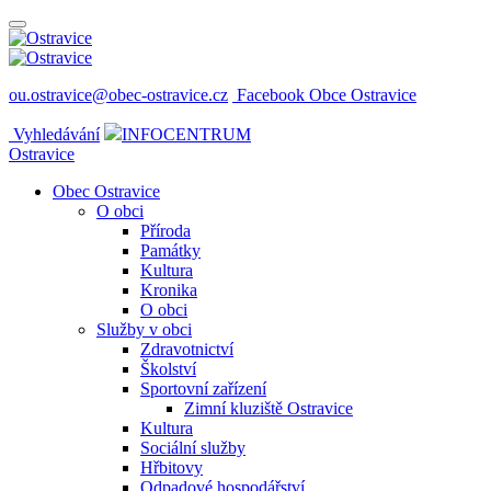
ou.ostravice@obec-ostravice.cz
Facebook Obce Ostravice
Vyhledávání
INFOCENTRUM
Ostravice
Obec Ostravice
O obci
Příroda
Památky
Kultura
Kronika
O obci
Služby v obci
Zdravotnictví
Školství
Sportovní zařízení
Zimní kluziště Ostravice
Kultura
Sociální služby
Hřbitovy
Odpadové hospodářství