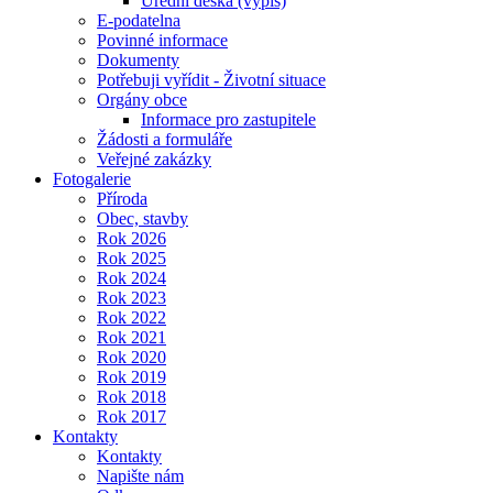
Úřední deska (výpis)
E-podatelna
Povinné informace
Dokumenty
Potřebuji vyřídit - Životní situace
Orgány obce
Informace pro zastupitele
Žádosti a formuláře
Veřejné zakázky
Fotogalerie
Příroda
Obec, stavby
Rok 2026
Rok 2025
Rok 2024
Rok 2023
Rok 2022
Rok 2021
Rok 2020
Rok 2019
Rok 2018
Rok 2017
Kontakty
Kontakty
Napište nám