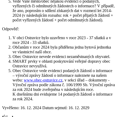
Vede Vaše město/obec nějakou evidenci o podaných,
vyřízených či odmítnutých žádostech o informace? V případě,
že ano, poprosím o sdílení získaných dat v rozmezí let 2014-
2024 (v následujícím rozsahu: rok + počet přijatých žádostí +
počet vyřízených žádostí + počet odmítnutých žádostí).
Odpověď:
V obci Ostravice bylo uzavřeno v roce 2023 - 37 sňatků a v
roce 2024 - 33 sňatků.
Občanům v roce 2024 byla přidělena jedna bytová jednotka
ve vlastnictví naší obce.
Obec Ostravice nevede evidenci nezaměstnaných obyvatel.
SMART prvky v oblasti poskytování veřejné dopravy obec
Ostravice nevyužívá.
Obec Ostravice vede evidenci podaných žádostí o informace
– výroční zprávy žádostí o informace naleznete na našem
webu:
www.obec-ostravice.cz
, v sekci úřad – dokumenty -
Výroční zpráva podle zákona č. 106/1999 Sb. Výroční zpráva
za rok 2024 bude zveřejněna v následujícím roce.
K dnešnímu dni evidujeme 14 podaných žádostí o informace
za rok 2024.
Vyvěšeno: 16. 12. 2024
Datum sejmutí: 16. 12. 2029