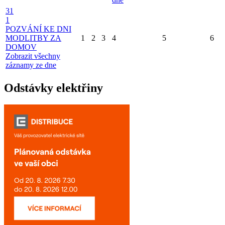
31
1
POZVÁNÍ KE DNI
MODLITBY ZA
1
2
3
4
5
6
DOMOV
Zobrazit všechny
záznamy ze dne
Odstávky elektřiny