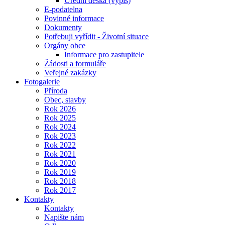
Úřední deska (výpis)
E-podatelna
Povinné informace
Dokumenty
Potřebuji vyřídit - Životní situace
Orgány obce
Informace pro zastupitele
Žádosti a formuláře
Veřejné zakázky
Fotogalerie
Příroda
Obec, stavby
Rok 2026
Rok 2025
Rok 2024
Rok 2023
Rok 2022
Rok 2021
Rok 2020
Rok 2019
Rok 2018
Rok 2017
Kontakty
Kontakty
Napište nám