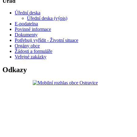
Úřad
Úřední deska
Úřední deska (výpis)
E-podatelna
Povinné informace
Dokumenty
Potřebuji vyřídit - Životní situace
Orgány obce
Žádosti a formuláře
Veřejné zakázky
Odkazy