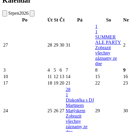
Kalendář
Srpen
2026
Po
Út
St
Čt
Pá
So
Ne
1
1
SUMMER
ALE PARTY
27
28
29
30
31
2
Zobrazit
všechny
záznamy ze
dne
3
4
5
6
7
8
9
10
11
12
13
14
15
16
17
18
19
20
21
22
23
28
1
Diskotéka s DJ
Martinem
24
25
26
27
Matýskem
29
30
Zobrazit
všechny
záznamy ze
dne