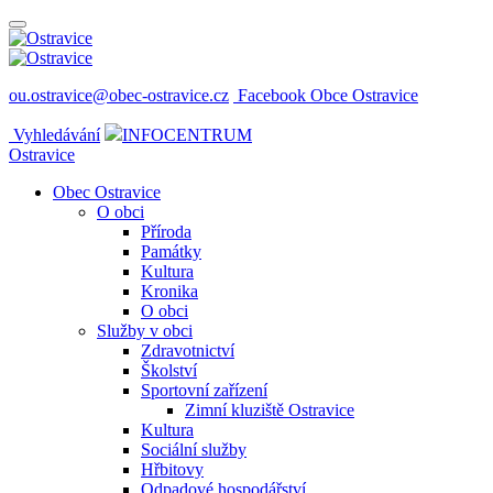
ou.ostravice@obec-ostravice.cz
Facebook Obce Ostravice
Vyhledávání
INFOCENTRUM
Ostravice
Obec Ostravice
O obci
Příroda
Památky
Kultura
Kronika
O obci
Služby v obci
Zdravotnictví
Školství
Sportovní zařízení
Zimní kluziště Ostravice
Kultura
Sociální služby
Hřbitovy
Odpadové hospodářství