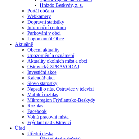
Hnízdo Beskydy, z. s.
Portál občana
Webkamery
Dopravní statistiky
Informační centrum
Parkování v obci
Logomanuál Obce
Aktuálně
Obecní aktuality
Upozornění a oznámení
Aktuality okolních měst a obcí
Ostravický ZPRAVODAJ
Investiční akce
Kalendář akcí
Slovo starostky
Napsali o nás, Ostravice v televizi
Mobilní rozhlas
Mikroregion Frýdlantsko-Beskydy
Rozhlas
Facebook
Volná pracovní místa
Frýdlant nad Ostravicí
Úřad
Úřední deska