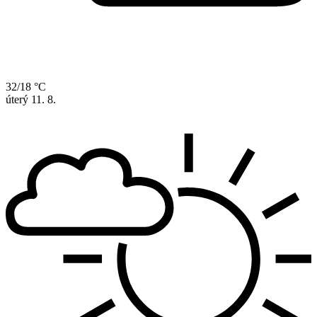
32/18 °C
úterý
11. 8.