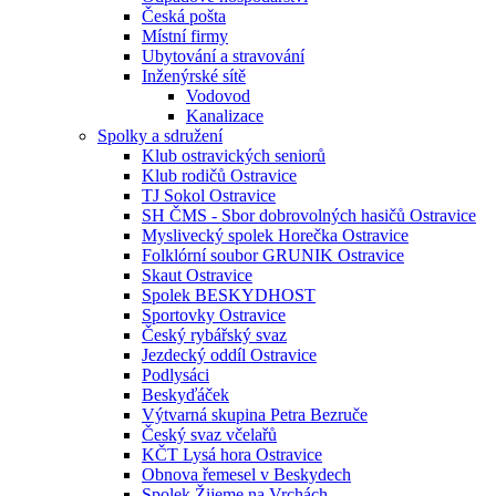
Česká pošta
Místní firmy
Ubytování a stravování
Inženýrské sítě
Vodovod
Kanalizace
Spolky a sdružení
Klub ostravických seniorů
Klub rodičů Ostravice
TJ Sokol Ostravice
SH ČMS - Sbor dobrovolných hasičů Ostravice
Myslivecký spolek Horečka Ostravice
Folklórní soubor GRUNIK Ostravice
Skaut Ostravice
Spolek BESKYDHOST
Sportovky Ostravice
Český rybářský svaz
Jezdecký oddíl Ostravice
Podlysáci
Beskyďáček
Výtvarná skupina Petra Bezruče
Český svaz včelařů
KČT Lysá hora Ostravice
Obnova řemesel v Beskydech
Spolek Žijeme na Vrchách