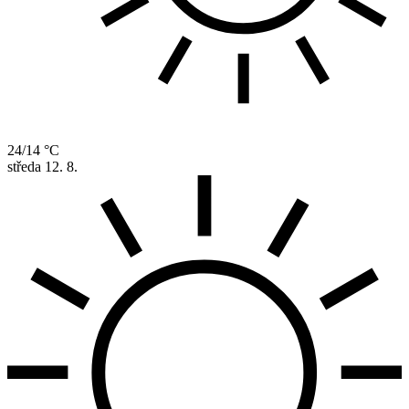
24/14 °C
středa
12. 8.