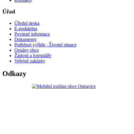
Kontakty
Úřad
Úřední deska
E-podatelna
Povinné informace
Dokumenty
Potřebuji vyřídit - Životní situace
Orgány obce
Žádosti a formuláře
Veřejné zakázky
Odkazy