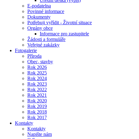
Úřední deska (výpis)
E-podatelna
Povinné informace
Dokumenty
Potřebuji vyřídit - Životní situace
Orgány obce
Informace pro zastupitele
Žádosti a formuláře
Veřejné zakázky
Fotogalerie
Příroda
Obec, stavby
Rok 2026
Rok 2025
Rok 2024
Rok 2023
Rok 2022
Rok 2021
Rok 2020
Rok 2019
Rok 2018
Rok 2017
Kontakty
Kontakty
Napište nám