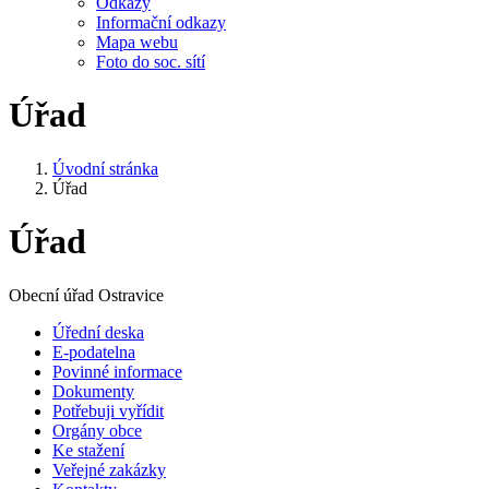
Odkazy
Informační odkazy
Mapa webu
Foto do soc. sítí
Úřad
Úvodní stránka
Úřad
Úřad
Obecní úřad Ostravice
Úřední deska
E-podatelna
Povinné informace
Dokumenty
Potřebuji vyřídit
Orgány obce
Ke stažení
Veřejné zakázky