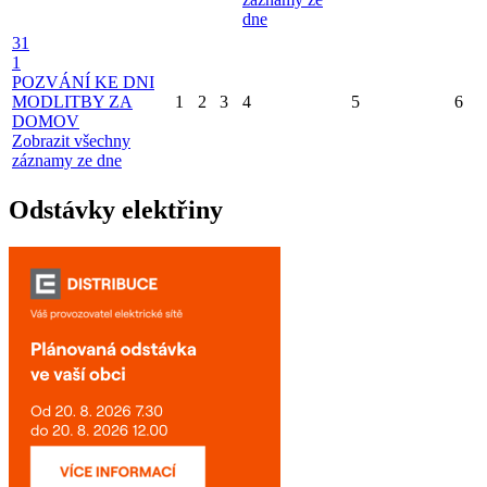
dne
31
1
POZVÁNÍ KE DNI
MODLITBY ZA
1
2
3
4
5
6
DOMOV
Zobrazit všechny
záznamy ze dne
Odstávky elektřiny