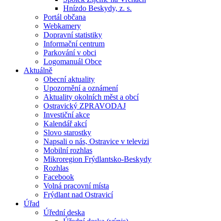
Hnízdo Beskydy, z. s.
Portál občana
Webkamery
Dopravní statistiky
Informační centrum
Parkování v obci
Logomanuál Obce
Aktuálně
Obecní aktuality
Upozornění a oznámení
Aktuality okolních měst a obcí
Ostravický ZPRAVODAJ
Investiční akce
Kalendář akcí
Slovo starostky
Napsali o nás, Ostravice v televizi
Mobilní rozhlas
Mikroregion Frýdlantsko-Beskydy
Rozhlas
Facebook
Volná pracovní místa
Frýdlant nad Ostravicí
Úřad
Úřední deska