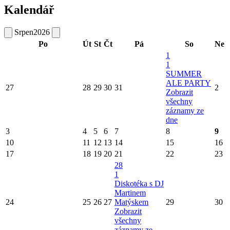
Kalendář
Srpen
2026
Po
Út
St
Čt
Pá
So
Ne
1
1
SUMMER
ALE PARTY
27
28
29
30
31
2
Zobrazit
všechny
záznamy ze
dne
3
4
5
6
7
8
9
10
11
12
13
14
15
16
17
18
19
20
21
22
23
28
1
Diskotéka s DJ
Martinem
24
25
26
27
Matýskem
29
30
Zobrazit
všechny
záznamy ze