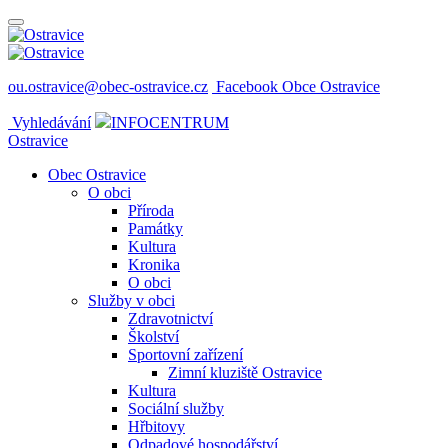
ou.ostravice@obec-ostravice.cz
Facebook Obce Ostravice
Vyhledávání
INFOCENTRUM
Ostravice
Obec Ostravice
O obci
Příroda
Památky
Kultura
Kronika
O obci
Služby v obci
Zdravotnictví
Školství
Sportovní zařízení
Zimní kluziště Ostravice
Kultura
Sociální služby
Hřbitovy
Odpadové hospodářství