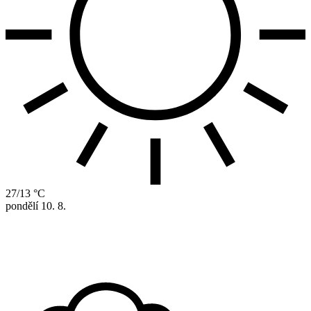
27/13 °C
pondělí
10. 8.