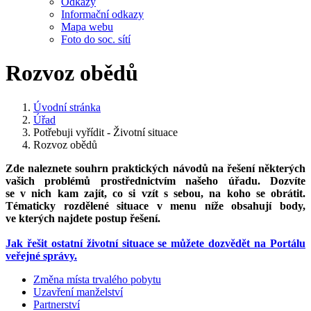
Odkazy
Informační odkazy
Mapa webu
Foto do soc. sítí
Rozvoz obědů
Úvodní stránka
Úřad
Potřebuji vyřídit - Životní situace
Rozvoz obědů
Zde naleznete souhrn praktických návodů na řešení některých
vašich problémů prostřednictvím našeho úřadu. Dozvíte
se v nich kam zajít, co si vzít s sebou, na koho se obrátit.
Tématicky rozdělené situace v menu níže obsahují body,
ve kterých najdete postup řešení.
Jak řešit ostatní životní situace se můžete dozvědět na Portálu
veřejné správy.
Změna místa trvalého pobytu
Uzavření manželství
Partnerství