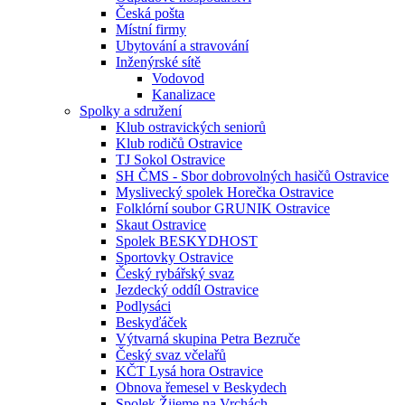
Česká pošta
Místní firmy
Ubytování a stravování
Inženýrské sítě
Vodovod
Kanalizace
Spolky a sdružení
Klub ostravických seniorů
Klub rodičů Ostravice
TJ Sokol Ostravice
SH ČMS - Sbor dobrovolných hasičů Ostravice
Myslivecký spolek Horečka Ostravice
Folklórní soubor GRUNIK Ostravice
Skaut Ostravice
Spolek BESKYDHOST
Sportovky Ostravice
Český rybářský svaz
Jezdecký oddíl Ostravice
Podlysáci
Beskyďáček
Výtvarná skupina Petra Bezruče
Český svaz včelařů
KČT Lysá hora Ostravice
Obnova řemesel v Beskydech
Spolek Žijeme na Vrchách