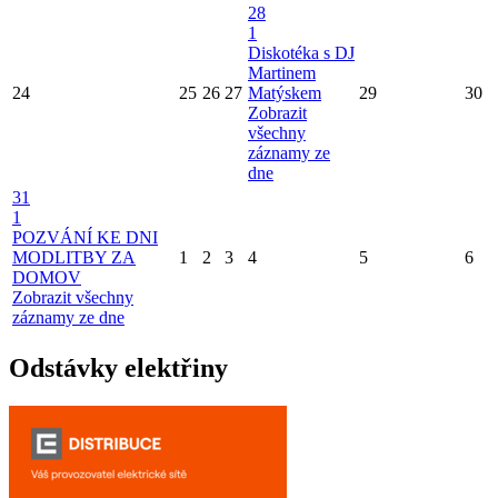
28
1
Diskotéka s DJ
Martinem
24
25
26
27
Matýskem
29
30
Zobrazit
všechny
záznamy ze
dne
31
1
POZVÁNÍ KE DNI
MODLITBY ZA
1
2
3
4
5
6
DOMOV
Zobrazit všechny
záznamy ze dne
Odstávky elektřiny