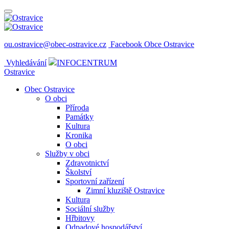
ou.ostravice@obec-ostravice.cz
Facebook Obce Ostravice
Vyhledávání
INFOCENTRUM
Ostravice
Obec Ostravice
O obci
Příroda
Památky
Kultura
Kronika
O obci
Služby v obci
Zdravotnictví
Školství
Sportovní zařízení
Zimní kluziště Ostravice
Kultura
Sociální služby
Hřbitovy
Odpadové hospodářství