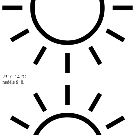
23 °C
14 °C
neděle
9. 8.