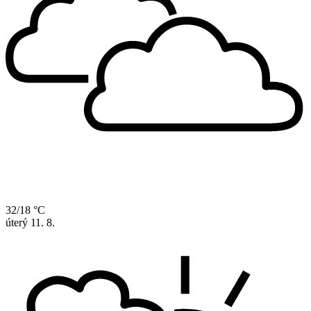
32/18 °C
úterý
11. 8.