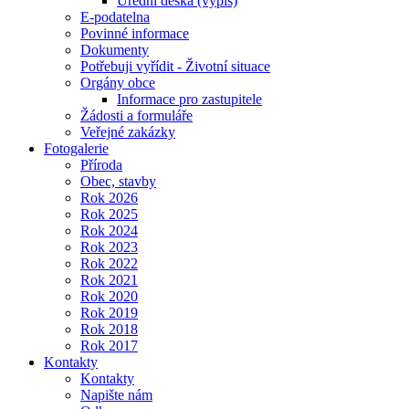
Úřední deska (výpis)
E-podatelna
Povinné informace
Dokumenty
Potřebuji vyřídit - Životní situace
Orgány obce
Informace pro zastupitele
Žádosti a formuláře
Veřejné zakázky
Fotogalerie
Příroda
Obec, stavby
Rok 2026
Rok 2025
Rok 2024
Rok 2023
Rok 2022
Rok 2021
Rok 2020
Rok 2019
Rok 2018
Rok 2017
Kontakty
Kontakty
Napište nám