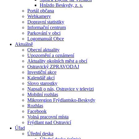
Hnízdo Beskydy, z. s.
Portál občana
Webkamery
Dopravní statistiky
Informační centrum
Parkování v obci
Logomanuál Obce
Aktuálně
Obecní aktuality
Upozornění a oznámení
Aktuality okolních měst a obcí
Ostravický ZPRAVODAJ
Investiční akce
Kalendář akcí
Slovo starostky
Napsali o nás, Ostravice v televizi
Mobilní rozhlas
Mikroregion Frýdlantsko-Beskydy
Rozhlas
Facebook
Volná pracovní místa
Frýdlant nad Ostravicí
Úřad
Úřední deska