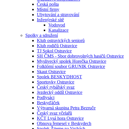
Česká pošta
Místní firmy
Ubytování a stravování
Inženýrské sítě
Vodovod
Kanalizace
Spolky a sdružení
Klub ostravických seniorů
Klub rodičů Ostravice
TJ Sokol Ostravice
SH ČMS - Sbor dobrovolných hasičů Ostravice
Myslivecký spolek Horečka Ostravice
Folklórní soubor GRUNIK Ostravice
Skaut Ostravice
Spolek BESKYDHOST
Sportovky Ostravice
Český rybářský svaz
Jezdecký oddíl Ostravice
Podlysáci
Beskyďáček
Výtvarná skupina Petra Bezruče
Český svaz včelařů
KČT Lysá hora Ostravice
Obnova řemesel v Beskydech
Spolek Žijeme na Vrchách