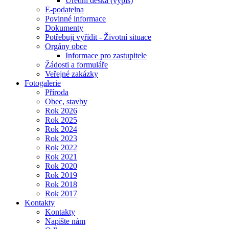
Úřední deska (výpis)
E-podatelna
Povinné informace
Dokumenty
Potřebuji vyřídit - Životní situace
Orgány obce
Informace pro zastupitele
Žádosti a formuláře
Veřejné zakázky
Fotogalerie
Příroda
Obec, stavby
Rok 2026
Rok 2025
Rok 2024
Rok 2023
Rok 2022
Rok 2021
Rok 2020
Rok 2019
Rok 2018
Rok 2017
Kontakty
Kontakty
Napište nám