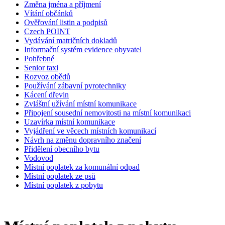
Změna jména a příjmení
Vítání občánků
Ověřování listin a podpisů
Czech POINT
Vydávání matričních dokladů
Informační systém evidence obyvatel
Pohřebné
Senior taxi
Rozvoz obědů
Používání zábavní pyrotechniky
Kácení dřevin
Zvláštní užívání místní komunikace
Připojení sousední nemovitosti na místní komunikaci
Uzavírka místní komunikace
Vyjádření ve věcech místních komunikací
Návrh na změnu dopravního značení
Přidělení obecního bytu
Vodovod
Místní poplatek za komunální odpad
Místní poplatek ze psů
Místní poplatek z pobytu