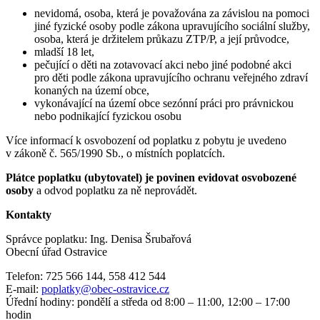
nevidomá, osoba, která je považována za závislou na pomoci
jiné fyzické osoby podle zákona upravujícího sociální služby,
osoba, která je držitelem průkazu ZTP/P, a její průvodce,
mladší 18 let,
pečující o děti na zotavovací akci nebo jiné podobné akci
pro děti podle zákona upravujícího ochranu veřejného zdraví
konaných na území obce,
vykonávající na území obce sezónní práci pro právnickou
nebo podnikající fyzickou osobu
Více informací k osvobození od poplatku z pobytu je uvedeno
v zákoně č. 565/1990 Sb., o místních poplatcích.
Plátce poplatku (ubytovatel) je povinen evidovat osvobozené
osoby
a odvod poplatku za ně neprovádět.
Kontakty
Správce poplatku: Ing. Denisa Šrubařová
Obecní úřad Ostravice
Telefon: 725 566 144, 558 412 544
E-mail:
poplatky@obec-ostravice.cz
Úřední hodiny: pondělí a středa od 8:00 – 11:00, 12:00 – 17:00
hodin