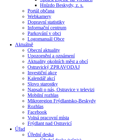
Hnízdo Beskydy, z. s.
Portál občana
Webkamery
Dopravní statistiky
Informační centrum
Parkování v obci
Logomanuál Obce
Aktuálně
Obecní aktuality
Upozornění a oznámení
Aktuality okolních měst a obcí
Ostravický ZPRAVODAJ
Investiční akce
Kalendář akcí
Slovo starostky
Napsali o nás, Ostravice v televizi
Mobilní rozhlas
Mikroregion Frýdlantsko-Beskydy
Rozhlas
Facebook
Volná pracovní místa
Frýdlant nad Ostravicí
Úřad
Úřední deska