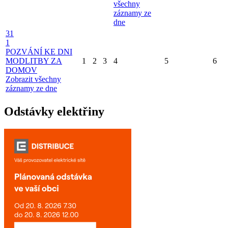
všechny
záznamy ze
dne
31
1
POZVÁNÍ KE DNI
MODLITBY ZA
1
2
3
4
5
6
DOMOV
Zobrazit všechny
záznamy ze dne
Odstávky elektřiny