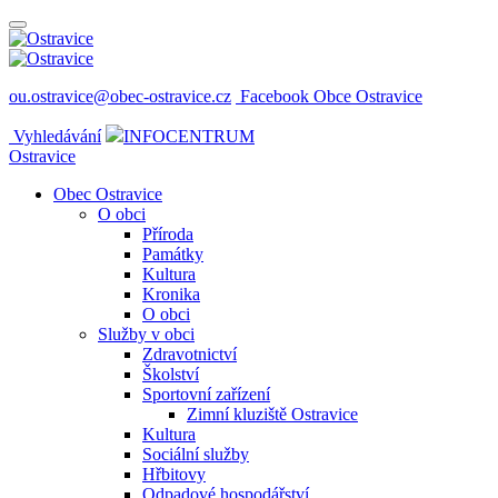
ou.ostravice@obec-ostravice.cz
Facebook Obce Ostravice
Vyhledávání
INFOCENTRUM
Ostravice
Obec Ostravice
O obci
Příroda
Památky
Kultura
Kronika
O obci
Služby v obci
Zdravotnictví
Školství
Sportovní zařízení
Zimní kluziště Ostravice
Kultura
Sociální služby
Hřbitovy
Odpadové hospodářství