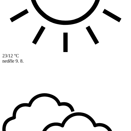
23/12 °C
neděle
9. 8.