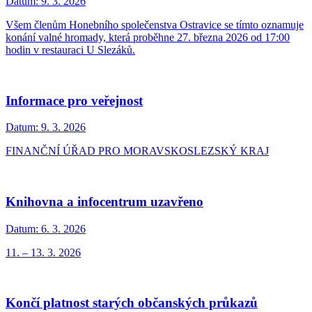
Datum:
9. 3. 2026
Všem členům Honebního společenstva Ostravice se tímto oznamuje
konání valné hromady, která proběhne 27. března 2026 od 17:00
hodin v restauraci U Slezáků.
Informace pro veřejnost
Datum:
9. 3. 2026
FINANČNÍ ÚŘAD PRO MORAVSKOSLEZSKÝ KRAJ
Knihovna a infocentrum uzavřeno
Datum:
6. 3. 2026
11. – 13. 3. 2026
Končí platnost starých občanských průkazů