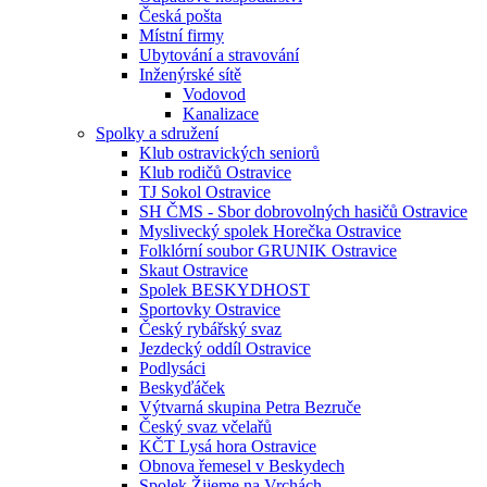
Česká pošta
Místní firmy
Ubytování a stravování
Inženýrské sítě
Vodovod
Kanalizace
Spolky a sdružení
Klub ostravických seniorů
Klub rodičů Ostravice
TJ Sokol Ostravice
SH ČMS - Sbor dobrovolných hasičů Ostravice
Myslivecký spolek Horečka Ostravice
Folklórní soubor GRUNIK Ostravice
Skaut Ostravice
Spolek BESKYDHOST
Sportovky Ostravice
Český rybářský svaz
Jezdecký oddíl Ostravice
Podlysáci
Beskyďáček
Výtvarná skupina Petra Bezruče
Český svaz včelařů
KČT Lysá hora Ostravice
Obnova řemesel v Beskydech
Spolek Žijeme na Vrchách