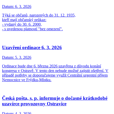
Datum:
6. 3. 2026
Týká se občanů, narozených do 31. 12. 1935,
kteří mají občanský průkaz:
- vydaný do 30. 6. 2000,
- s uvedenou platností "bez omezení".
Uzavření ordinace 6. 3. 2026
Datum:
5. 3. 2026
Ordinace bude dne 6. března 2026 uzavřena z důvodu konání
kongresu v Ostravě. V tento den nebude možné zajistit ošetření. V
případě potřeby se doporučujeme využít Centrální urgentní příjem
Nemocnice ve Frýdku-Místku.
Česká pošta, s. p. informuje o dočasné krátkodobé
uzavírce provozovny Ostravice
Datum:
4. 3. 2026