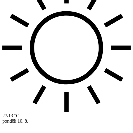
27/13 °C
pondělí
10. 8.