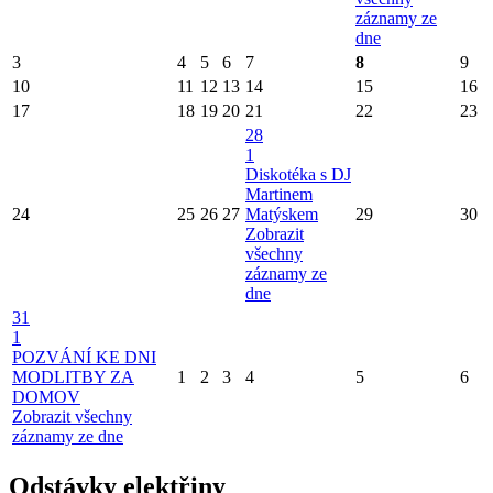
záznamy ze
dne
3
4
5
6
7
8
9
10
11
12
13
14
15
16
17
18
19
20
21
22
23
28
1
Diskotéka s DJ
Martinem
24
25
26
27
Matýskem
29
30
Zobrazit
všechny
záznamy ze
dne
31
1
POZVÁNÍ KE DNI
MODLITBY ZA
1
2
3
4
5
6
DOMOV
Zobrazit všechny
záznamy ze dne
Odstávky elektřiny