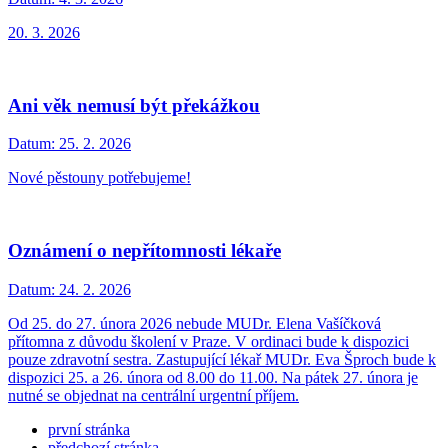
20. 3. 2026
Ani věk nemusí být překážkou
Datum:
25. 2. 2026
Nové pěstouny potřebujeme!
Oznámení o nepřítomnosti lékaře
Datum:
24. 2. 2026
Od 25. do 27. února 2026 nebude MUDr. Elena Vašíčková
přítomna z důvodu školení v Praze. V ordinaci bude k dispozici
pouze zdravotní sestra. Zastupující lékař MUDr. Eva Šproch bude k
dispozici 25. a 26. února od 8.00 do 11.00. Na pátek 27. února je
nutné se objednat na centrální urgentní příjem.
první stránka
předchozí stránka