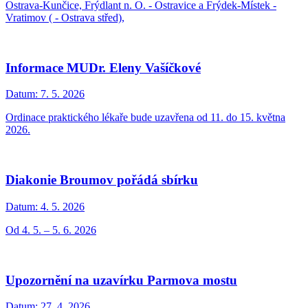
Ostrava-Kunčice, Frýdlant n. O. - Ostravice a Frýdek-Místek -
Vratimov ( - Ostrava střed),
Informace MUDr. Eleny Vašíčkové
Datum:
7. 5. 2026
Ordinace praktického lékaře bude uzavřena od 11. do 15. května
2026.
Diakonie Broumov pořádá sbírku
Datum:
4. 5. 2026
Od 4. 5. – 5. 6. 2026
Upozornění na uzavírku Parmova mostu
Datum:
27. 4. 2026