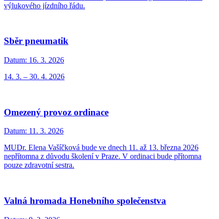
výlukového jízdního řádu.
Sběr pneumatik
Datum:
16. 3. 2026
14. 3. – 30. 4. 2026
Omezený provoz ordinace
Datum:
11. 3. 2026
MUDr. Elena Vašíčková bude ve dnech 11. až 13. března 2026
nepřítomna z důvodu školení v Praze. V ordinaci bude přítomna
pouze zdravotní sestra.
Valná hromada Honebního společenstva