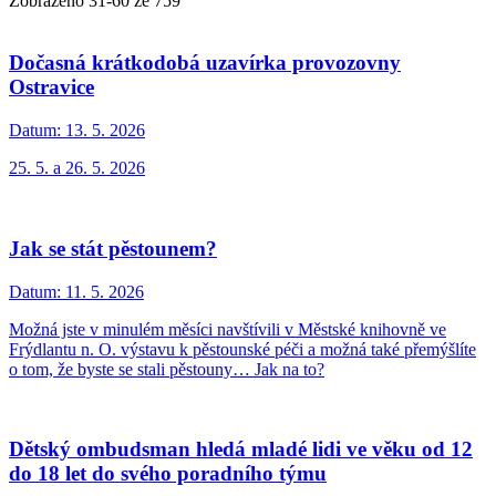
Zobrazeno
31
-
60
ze 759
Dočasná krátkodobá uzavírka provozovny
Ostravice
Datum:
13. 5. 2026
25. 5. a 26. 5. 2026
Jak se stát pěstounem?
Datum:
11. 5. 2026
Možná jste v minulém měsíci navštívili v Městské knihovně ve
Frýdlantu n. O. výstavu k pěstounské péči a možná také přemýšlíte
o tom, že byste se stali pěstouny… Jak na to?
Dětský ombudsman hledá mladé lidi ve věku od 12
do 18 let do svého poradního týmu