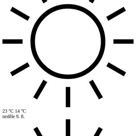
23 °C
14 °C
neděle
9. 8.