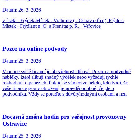
Datum:
26. 3. 2026
v úseku Frýdek-Místek - Vratimov ( - Ostrava střed), Frýdek-
Místek - Frýdlant n. O. a Frenštát p. R. - Veřovice
Pozor na online podvody
Datum:
25. 3. 2026
V online světě financí je obezřetnost klíčová. Pozor na podvodné
nabídky, které slibují snadný výdělek nebo vyžadují rychlé
rozhodnutí o penězích. Pokud se vám ozve někdo, kdo tvrdí, že
vaše finance jsou v ohrožení, je pravděpodobné, že jde o
podvodníka. Vždy se poraďte s důvěryhodnými osobami a nen
Dočasná změna hodin pro veřejnost provozovny
Ostravice
Datum:
25. 3. 2026