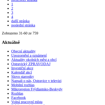
1
2
3
4
další stránka
poslední stránka
Zobrazeno
31
-
60
ze 759
Aktuálně
Obecní aktuality
Upozornění a oznámení
Aktuality okolních měst a obcí
Ostravický ZPRAVODAJ
Investiční akce
Kalendář akcí
Slovo starostky
Napsali o nás, Ostravice v televizi
Mobilní rozhlas
Mikroregion Frýdlantsko-Beskydy
Rozhlas
Facebook
Volná pracovní místa