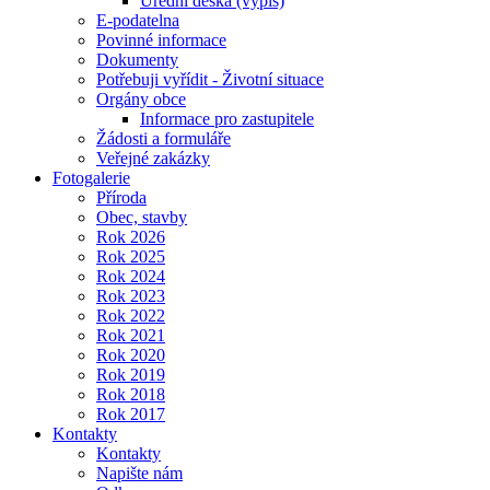
Úřední deska (výpis)
E-podatelna
Povinné informace
Dokumenty
Potřebuji vyřídit - Životní situace
Orgány obce
Informace pro zastupitele
Žádosti a formuláře
Veřejné zakázky
Fotogalerie
Příroda
Obec, stavby
Rok 2026
Rok 2025
Rok 2024
Rok 2023
Rok 2022
Rok 2021
Rok 2020
Rok 2019
Rok 2018
Rok 2017
Kontakty
Kontakty
Napište nám