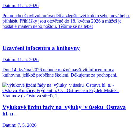
Datum:
11. 5. 2026
Pokud chceš ovlivnit práva dětí a zlepšit svět kolem sebe, neváhej se
přihlásit. Přihlášky jsou otevřené do 18. května 2026 a můžeš je
poslat e-mailem nebo poštou. Těšíme se na tebe!
Uzavření infocentra a knihovny
Datum:
11. 5. 2026
Dne 14. května 2026 nebude možné navštívit infocentrum a
knihovnu, jelikož proběhne školení. Děkujeme za pochopení.
Výlukové jízdní řády na výluky v úseku Ostrava
hl. n.
Datum:
7. 5. 2026