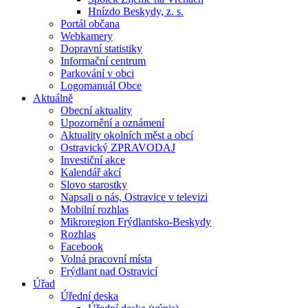
Hnízdo Beskydy, z. s.
Portál občana
Webkamery
Dopravní statistiky
Informační centrum
Parkování v obci
Logomanuál Obce
Aktuálně
Obecní aktuality
Upozornění a oznámení
Aktuality okolních měst a obcí
Ostravický ZPRAVODAJ
Investiční akce
Kalendář akcí
Slovo starostky
Napsali o nás, Ostravice v televizi
Mobilní rozhlas
Mikroregion Frýdlantsko-Beskydy
Rozhlas
Facebook
Volná pracovní místa
Frýdlant nad Ostravicí
Úřad
Úřední deska