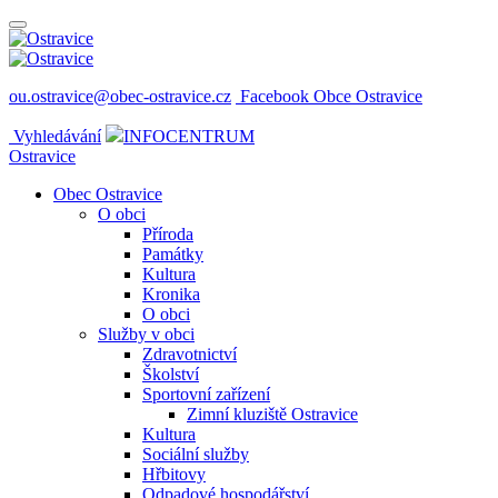
ou.ostravice@obec-ostravice.cz
Facebook Obce Ostravice
Vyhledávání
INFOCENTRUM
Ostravice
Obec Ostravice
O obci
Příroda
Památky
Kultura
Kronika
O obci
Služby v obci
Zdravotnictví
Školství
Sportovní zařízení
Zimní kluziště Ostravice
Kultura
Sociální služby
Hřbitovy
Odpadové hospodářství