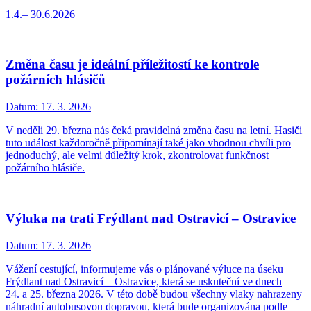
1.4.– 30.6.2026
Změna času je ideální příležitostí ke kontrole
požárních hlásičů
Datum:
17. 3. 2026
V neděli 29. března nás čeká pravidelná změna času na letní. Hasiči
tuto událost každoročně připomínají také jako vhodnou chvíli pro
jednoduchý, ale velmi důležitý krok, zkontrolovat funkčnost
požárního hlásiče.
Výluka na trati Frýdlant nad Ostravicí – Ostravice
Datum:
17. 3. 2026
Vážení cestující, informujeme vás o plánované výluce na úseku
Frýdlant nad Ostravicí – Ostravice, která se uskuteční ve dnech
24. a 25. března 2026. V této době budou všechny vlaky nahrazeny
náhradní autobusovou dopravou, která bude organizována podle