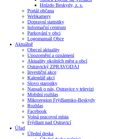
Hnízdo Beskydy, z. s.
Portál občana
Webkamery
Dopravní statistiky
Informační centrum
Parkování v obci
Logomanuál Obce
Aktuálně
Obecní aktuality
Upozornění a oznámení
Aktuality okolních měst a obcí
Ostravický ZPRAVODAJ
Investiční akce
Kalendář akcí
Slovo starostky
Napsali o nás, Ostravice v televizi
Mobilní rozhlas
Mikroregion Frýdlantsko-Beskydy
Rozhlas
Facebook
Volná pracovní místa
Frýdlant nad Ostravicí
Úřad
Úřední deska