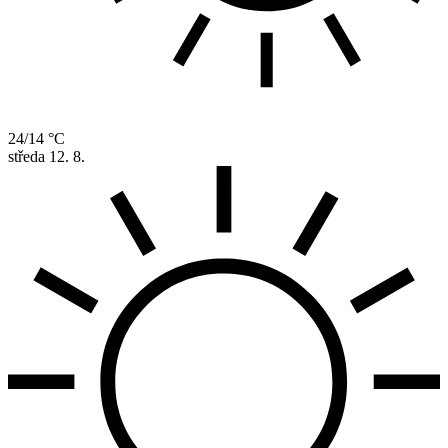
24/14 °C
středa
12. 8.