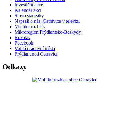
Investiční akce
Kalendář akcí
Slovo starostky
Napsali o nás, Ostravice v televizi
Mobilní rozhlas
Mikroregion Frýdlantsko-Beskydy
Rozhlas
Facebook
Volná pracovní místa
Frýdlant nad Ostravicí
Odkazy