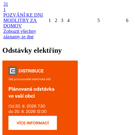
31
1
POZVÁNÍ KE DNI
MODLITBY ZA
1
2
3
4
5
6
DOMOV
Zobrazit všechny
záznamy ze dne
Odstávky elektřiny