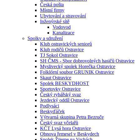
Česká pošta
Místní firmy
Ubytování a stravování
Inženýrské sítě
Vodovod
Kanalizace
Spolky a sdružení
Klub ostravických seniorů
Klub rodičů Ostravice
TJ Sokol Ostravice
SH ČMS - Sbor dobrovolných hasičů Ostravice
Myslivecký spolek Horečka Ostravice
Folklórní soubor GRUNIK Ostravice
Skaut Ostravice
Spolek BESKYDHOST
Sportovky Ostravice
Český rybářský svaz
Jezdecký oddíl Ostravice
Podlysáci
Beskyďáček
Výtvarná skupina Petra Bezruče
Český svaz včelařů
KČT Lysá hora Ostravice
Obnova řemesel v Beskydech
Spolek Žijeme na Vrchách