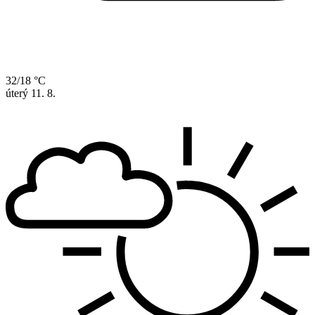
32/18 °C
úterý
11. 8.