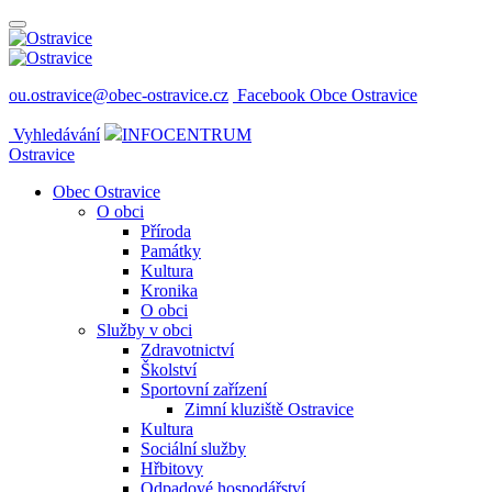
ou.ostravice@obec-ostravice.cz
Facebook Obce Ostravice
Vyhledávání
INFOCENTRUM
Ostravice
Obec Ostravice
O obci
Příroda
Památky
Kultura
Kronika
O obci
Služby v obci
Zdravotnictví
Školství
Sportovní zařízení
Zimní kluziště Ostravice
Kultura
Sociální služby
Hřbitovy
Odpadové hospodářství