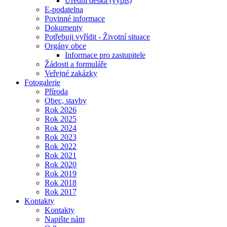
Úřední deska (výpis)
E-podatelna
Povinné informace
Dokumenty
Potřebuji vyřídit - Životní situace
Orgány obce
Informace pro zastupitele
Žádosti a formuláře
Veřejné zakázky
Fotogalerie
Příroda
Obec, stavby
Rok 2026
Rok 2025
Rok 2024
Rok 2023
Rok 2022
Rok 2021
Rok 2020
Rok 2019
Rok 2018
Rok 2017
Kontakty
Kontakty
Napište nám