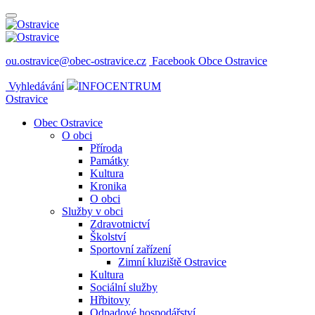
ou.ostravice@obec-ostravice.cz
Facebook Obce Ostravice
Vyhledávání
INFOCENTRUM
Ostravice
Obec Ostravice
O obci
Příroda
Památky
Kultura
Kronika
O obci
Služby v obci
Zdravotnictví
Školství
Sportovní zařízení
Zimní kluziště Ostravice
Kultura
Sociální služby
Hřbitovy
Odpadové hospodářství