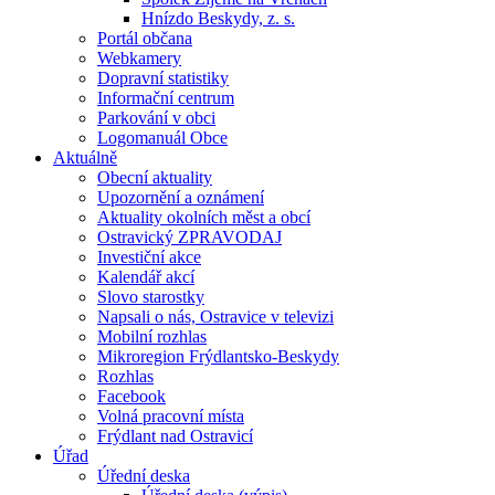
Hnízdo Beskydy, z. s.
Portál občana
Webkamery
Dopravní statistiky
Informační centrum
Parkování v obci
Logomanuál Obce
Aktuálně
Obecní aktuality
Upozornění a oznámení
Aktuality okolních měst a obcí
Ostravický ZPRAVODAJ
Investiční akce
Kalendář akcí
Slovo starostky
Napsali o nás, Ostravice v televizi
Mobilní rozhlas
Mikroregion Frýdlantsko-Beskydy
Rozhlas
Facebook
Volná pracovní místa
Frýdlant nad Ostravicí
Úřad
Úřední deska