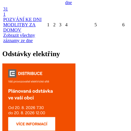
dne
31
1
POZVÁNÍ KE DNI
MODLITBY ZA
1
2
3
4
5
6
DOMOV
Zobrazit všechny
záznamy ze dne
Odstávky elektřiny