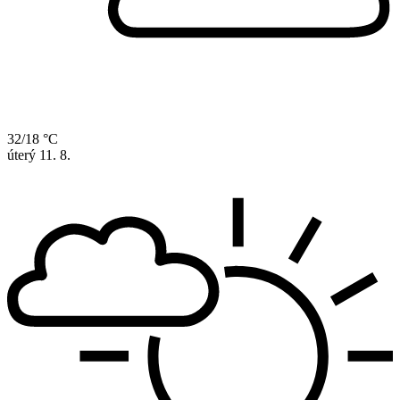
32/18 °C
úterý
11. 8.