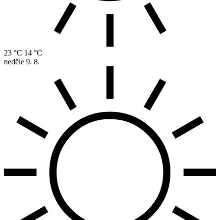
23 °C
14 °C
neděle
9. 8.