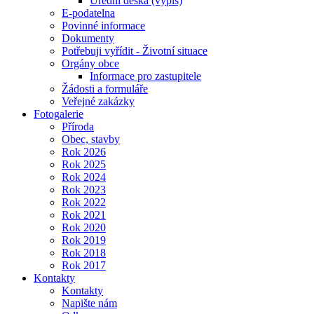
Úřední deska (výpis)
E-podatelna
Povinné informace
Dokumenty
Potřebuji vyřídit - Životní situace
Orgány obce
Informace pro zastupitele
Žádosti a formuláře
Veřejné zakázky
Fotogalerie
Příroda
Obec, stavby
Rok 2026
Rok 2025
Rok 2024
Rok 2023
Rok 2022
Rok 2021
Rok 2020
Rok 2019
Rok 2018
Rok 2017
Kontakty
Kontakty
Napište nám