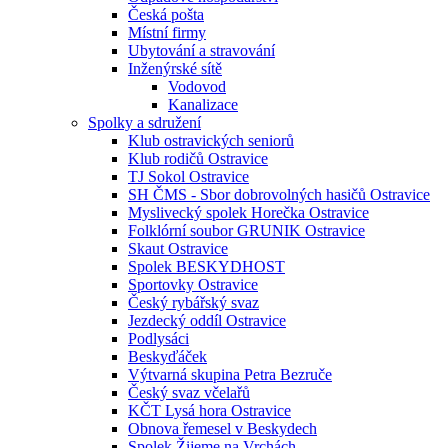
Česká pošta
Místní firmy
Ubytování a stravování
Inženýrské sítě
Vodovod
Kanalizace
Spolky a sdružení
Klub ostravických seniorů
Klub rodičů Ostravice
TJ Sokol Ostravice
SH ČMS - Sbor dobrovolných hasičů Ostravice
Myslivecký spolek Horečka Ostravice
Folklórní soubor GRUNIK Ostravice
Skaut Ostravice
Spolek BESKYDHOST
Sportovky Ostravice
Český rybářský svaz
Jezdecký oddíl Ostravice
Podlysáci
Beskyďáček
Výtvarná skupina Petra Bezruče
Český svaz včelařů
KČT Lysá hora Ostravice
Obnova řemesel v Beskydech
Spolek Žijeme na Vrchách