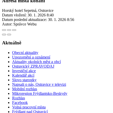
Adresa místa konání
Horský hotel Sepetná, Ostravice
Datum vložení:
30. 1. 2026 8:40
Datum poslední aktualizace:
30. 1. 2026 8:56
Autor:
Správce Webu
Aktuálně
Obecní aktuality
Upozornění a oznámení
Aktuality okolních měst a obcí
Ostravický ZPRAVODAJ
Investiční akce
Kalendář akcí
Slovo starostky
Napsali o nás, Ostravice v televizi
Mobilní rozhlas
Mikroregion Frýdlantsko-Beskydy
Rozhlas
Facebook
Volná pracovní místa
Frýdlant nad Ostravicí