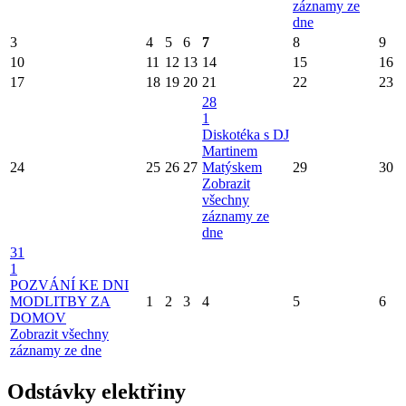
záznamy ze
dne
3
4
5
6
7
8
9
10
11
12
13
14
15
16
17
18
19
20
21
22
23
28
1
Diskotéka s DJ
Martinem
24
25
26
27
Matýskem
29
30
Zobrazit
všechny
záznamy ze
dne
31
1
POZVÁNÍ KE DNI
MODLITBY ZA
1
2
3
4
5
6
DOMOV
Zobrazit všechny
záznamy ze dne
Odstávky elektřiny