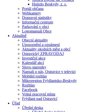
Hnízdo Beskydy, z. s.
Portál občana
Webkamery
Dopravní statistiky
Informační centrum
Parkování v obci
Logomanuál Obce
Aktuálně
Obecní aktuality
Upozornění a oznámení
Aktuality okolních měst a obcí
Ostravický ZPRAVODAJ
Investiční akce
Kalendář akcí
Slovo starostky
Napsali o nás, Ostravice v televizi
Mobilní rozhlas
Mikroregion Frýdlantsko-Beskydy
Rozhlas
Facebook
Volná pracovní místa
Frýdlant nad Ostravicí
Úřad
Úřední deska