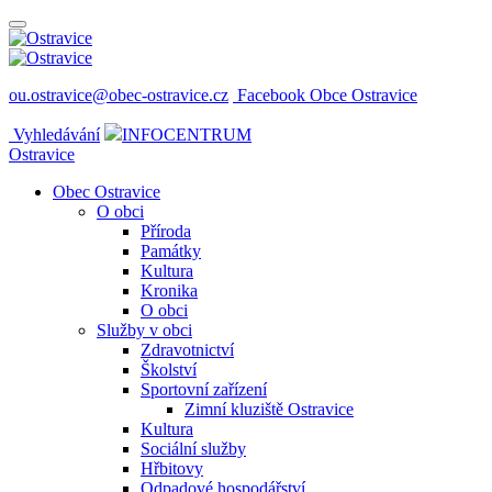
ou.ostravice@obec-ostravice.cz
Facebook Obce Ostravice
Vyhledávání
INFOCENTRUM
Ostravice
Obec Ostravice
O obci
Příroda
Památky
Kultura
Kronika
O obci
Služby v obci
Zdravotnictví
Školství
Sportovní zařízení
Zimní kluziště Ostravice
Kultura
Sociální služby
Hřbitovy
Odpadové hospodářství