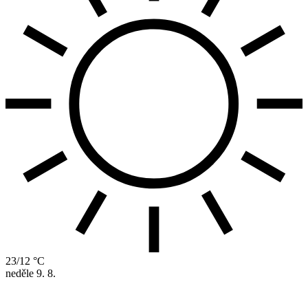
23/12 °C
neděle
9. 8.