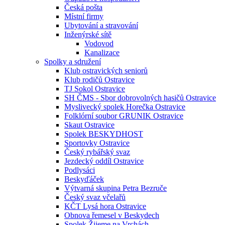
Česká pošta
Místní firmy
Ubytování a stravování
Inženýrské sítě
Vodovod
Kanalizace
Spolky a sdružení
Klub ostravických seniorů
Klub rodičů Ostravice
TJ Sokol Ostravice
SH ČMS - Sbor dobrovolných hasičů Ostravice
Myslivecký spolek Horečka Ostravice
Folklórní soubor GRUNIK Ostravice
Skaut Ostravice
Spolek BESKYDHOST
Sportovky Ostravice
Český rybářský svaz
Jezdecký oddíl Ostravice
Podlysáci
Beskyďáček
Výtvarná skupina Petra Bezruče
Český svaz včelařů
KČT Lysá hora Ostravice
Obnova řemesel v Beskydech
Spolek Žijeme na Vrchách