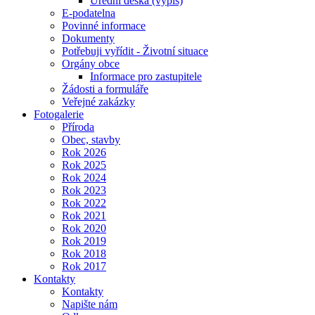
Úřední deska (výpis)
E-podatelna
Povinné informace
Dokumenty
Potřebuji vyřídit - Životní situace
Orgány obce
Informace pro zastupitele
Žádosti a formuláře
Veřejné zakázky
Fotogalerie
Příroda
Obec, stavby
Rok 2026
Rok 2025
Rok 2024
Rok 2023
Rok 2022
Rok 2021
Rok 2020
Rok 2019
Rok 2018
Rok 2017
Kontakty
Kontakty
Napište nám