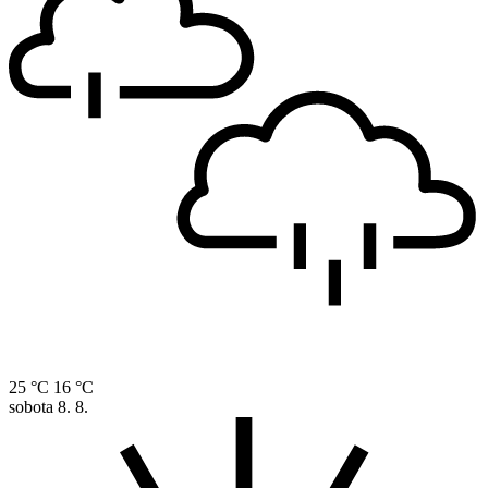
25 °C
16 °C
sobota
8. 8.